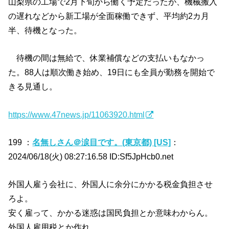
山梨県の工場で2月下旬から働く予定だったが、機械搬入
の遅れなどから新工場が全面稼働できず、平均約2カ月
半、待機となった。
待機の間は無給で、休業補償などの支払いもなかっ
た。88人は順次働き始め、19日にも全員が勤務を開始で
きる見通し。
https://www.47news.jp/11063920.html
199 ：
名無しさん＠涙目です。(東京都) [US]
：
2024/06/18(火) 08:27:16.58 ID:Sf5JpHcb0.net
外国人雇う会社に、外国人に余分にかかる税金負担させ
ろよ。
安く雇って、かかる迷惑は国民負担とか意味わからん。
外国人雇用税とか作れ。