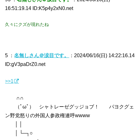
16:51:19.14 ID:K5p4y2xN0.net
久々にクズが現れたね
5 ：
名無しさん＠涙目です。
：2024/06/16(日) 14:22:16.14
ID:gV3paDrZ0.net
>>1
∩∩
（ﾟωﾟ） シャトレーゼグッジョブ！ パヨクグェ
ン野党怒りの外国人参政権連呼wwww
│ │
│ └─┐○