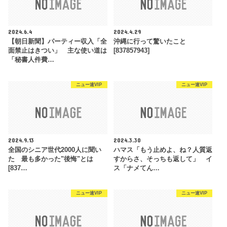
2024.6.4
2024.4.29
【朝日新聞】パーティー収入「全
沖縄に行って驚いたこと
面禁止はきつい」 主な使い道は
[837857943]
「秘書人件費…
ニュー速VIP
ニュー速VIP
2024.9.13
2024.3.30
全国のシニア世代2000人に聞い
ハマス「もう止めよ、ね？人質返
た 最も多かった"後悔"とは
すからさ、そっちも返して」 イ
[837…
ス「ナメてん…
ニュー速VIP
ニュー速VIP