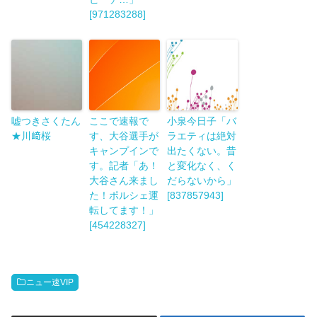
[971283288]
嘘つきさくたん
ここで速報で
小泉今日子「バ
★川﨑桜
す、大谷選手が
ラエティは絶対
キャンプインで
出たくない。昔
す。記者「あ！
と変化なく、く
大谷さん来まし
だらないから」
た！ポルシェ運
[837857943]
転してます！」
[454228327]
ニュー速VIP