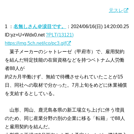
元スレ
1 ：
名無しさん＠涙目です。
：2024/06/16(日) 14:20:00.25
ID:yz+U+Wdx0.net
?PLT(13121)
https://img.5ch.net/ico/pc3.gif
菓子メーカーのシャトレーゼ（甲府市）で、雇用契約
を結んだ特定技能の在留資格などを持つベトナム人労働
者88人が
約2カ月半働けず、無給で待機させられていたことが15
日、同社への取材で分かった。7月上旬をめどに休業補償
を支給するとしている。
山形、岡山、鹿児島各県の新工場立ち上げに伴う増員
のため、同じ産業分野の別の企業に移る「転籍」で88人
と雇用契約を結んだ。