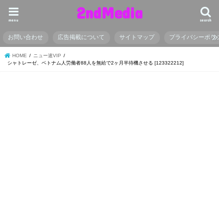
2ndMedia
menu
search
お問い合わせ
広告掲載について
サイトマップ
プライバシーポリ
HOME
ニュー速VIP
シャトレーゼ、ベトナム人労働者88人を無給で2ヶ月半待機させる [123322212]