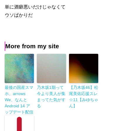
単に酒癖悪いだけじゃなくて
ウソばかりだ
More from my site
最後の国産スマ
乃木坂1期って
【乃木坂46】松
ホ、arrows
今より美人が集
尾美佑応援スレ
We、なんと
まってた気がす
☆11【みゆちゃ
Android 14 ア
る
ん】
ップデート配信