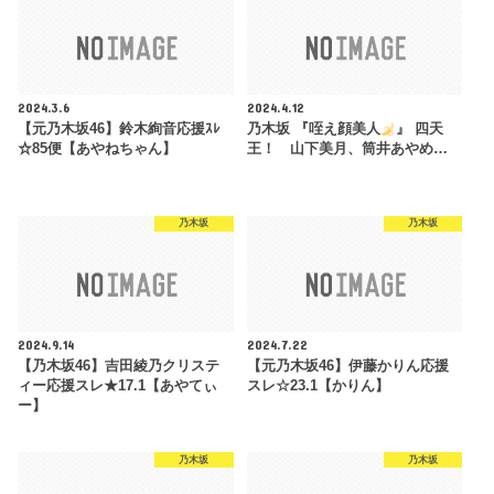
2024.3.6
2024.4.12
【元乃木坂46】鈴木絢音応援ｽﾚ
乃木坂 『咥え顔美人
』 四天
☆85便【あやねちゃん】
王！ 山下美月、筒井あやめ…
乃木坂
乃木坂
2024.9.14
2024.7.22
【乃木坂46】吉田綾乃クリステ
【元乃木坂46】伊藤かりん応援
ィー応援スレ★17.1【あやてぃ
スレ☆23.1【かりん】
ー】
乃木坂
乃木坂