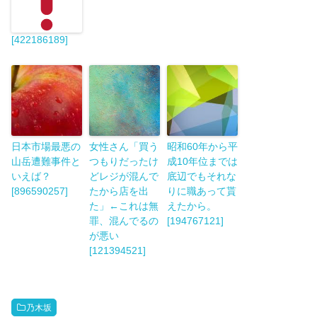
[422186189]
日本市場最悪の
女性さん「買う
昭和60年から平
山岳遭難事件と
つもりだったけ
成10年位までは
いえば？
どレジが混んで
底辺でもそれな
[896590257]
たから店を出
りに職あって貰
た」←これは無
えたから。
罪、混んでるの
[194767121]
が悪い
[121394521]
乃木坂