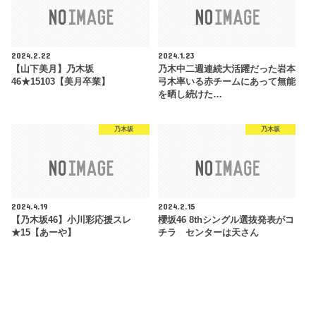
2024.2.22
2024.1.23
【山下美月】乃木坂
乃木中二週連続大活躍だった岩本
46★15103【美月卒業】
弓木率いる赤チームにあって無能
を晒し続けた…
乃木坂
乃木坂
2024.4.19
2024.2.15
【乃木坂46】小川彩応援スレ
櫻坂46 8thシングル選抜発表がコ
★15【あーや】
チラ センターは天さん