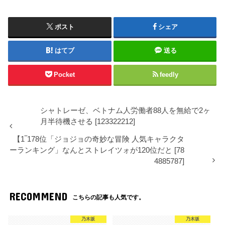
ポスト
シェア
はてブ
送る
Pocket
feedly
シャトレーゼ、ベトナム人労働者88人を無給で2ヶ
月半待機させる [123322212]
【1‾178位「ジョジョの奇妙な冒険 人気キャラクタ
ーランキング」なんとストレイツォが120位だと [78
4885787]
RECOMMEND
こちらの記事も人気です。
乃木坂
乃木坂