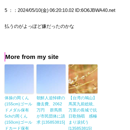
5 ：
：2024/05/10(金) 06:20:10.02 ID:6O6JBWA40.net
払うのがよっぽど嫌だったのかな
More from my site
体操の岡くん
朝鮮人追悼碑の
【台湾の鳩山】
(155cm)ゴール
撤去費、2062
馬英九前総統、
ドメダル保有
万円 群馬県
万里の長城で抗
5chの岡くん
が市民団体に請
日歌熱唱 感極
(150cm)ゴール
求 [135853815]
まり涙拭う
ドカード保有
[135853815]