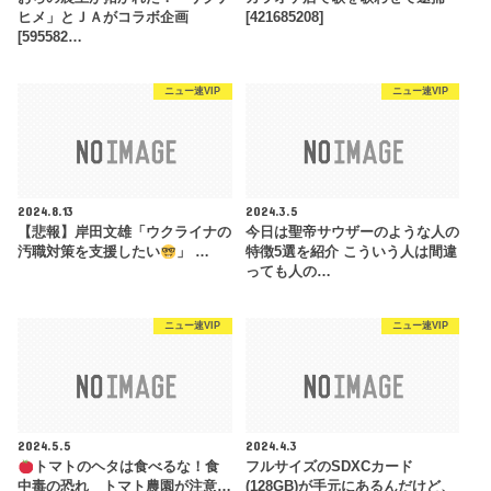
ヒメ」とＪＡがコラボ企画
[421685208]
[595582…
ニュー速VIP
ニュー速VIP
2024.8.13
2024.3.5
【悲報】岸田文雄「ウクライナの
今日は聖帝サウザーのような人の
汚職対策を支援したい
」 …
特徴5選を紹介 こういう人は間違
っても人の…
ニュー速VIP
ニュー速VIP
2024.5.5
2024.4.3
トマトのヘタは食べるな！食
フルサイズのSDXCカード
中毒の恐れ トマト農園が注意…
(128GB)が手元にあるんだけど、