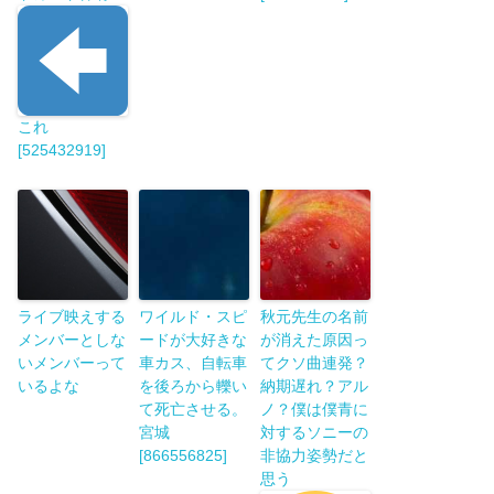
これ
[525432919]
ライブ映えする
ワイルド・スピ
秋元先生の名前
メンバーとしな
ードが大好きな
が消えた原因っ
いメンバーって
車カス、自転車
てクソ曲連発？
いるよな
を後ろから轢い
納期遅れ？アル
て死亡させる。
ノ？僕は僕青に
宮城
対するソニーの
[866556825]
非協力姿勢だと
思う