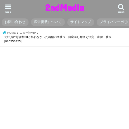
2ndMedia
menu
search
お問い合わせ
広告掲載について
サイトマップ
プライバシーポリ
HOME
ニュー速VIP
元社員に慰謝料50万払わなかった函館バス社長、自宅差し押さえ決定。森健二社長
[866556825]