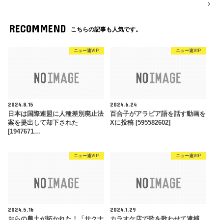
RECOMMEND
こちらの記事も人気です。
ニュー速VIP
ニュー速VIP
2024.8.15
2024.6.24
日本は国際連盟に人種差別廃止法
百合子がアラビア語を話す動画を
案を提出して却下された
Xに投稿 [595582602]
[1947671…
ニュー速VIP
ニュー速VIP
2024.5.16
2024.1.29
おらの農土が拓かれた！「サクナ
カラオケ店で歌を歌わせて逮捕