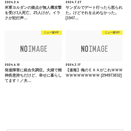
2024.2.6
2024.7.27
米軍ヨルダンの拠点が無人機攻撃
サンダルでデート行ったら怒られ
を受け3人死亡、25人けが。イラ
た。けどそれを止めなかった。
クが犯行声…
[1947…
ニュー速VIP
ニュー速VIP
2024.6.12
2024.3.17
発達障害に統合失調症。夫婦で精
【速報】俺のＥＡＡがこれＷＷＷ
神疾患持ちだけど、幸せに暮らし
ＷＷＷＷＷＷＷＷＷ [294973832]
てます！／夫…