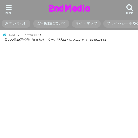
2ndMedia
menu
search
お問い合わせ
広告掲載について
サイトマップ
プライバシーポリ
HOME
ニュー速VIP
梨500個15万相当が盗まれる くそ、犯人はどのグエンだ！ [754019341]