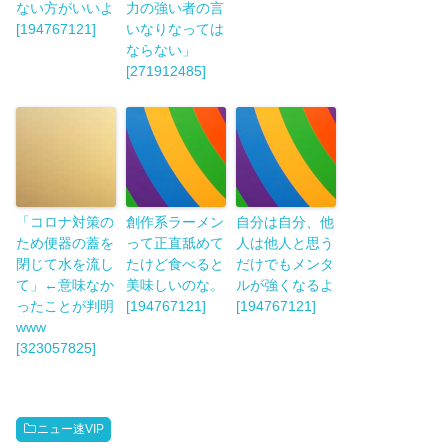
ない方がいいよ
力の強い者の言
[194767121]
いなりなっては
ならない」
[271912485]
「コロナ対策の
創作系ラーメン
自分は自分、他
ため便器の蓋を
って正直舐めて
人は他人と思う
閉じて水を流し
たけど食べると
だけでもメンタ
て」←意味なか
美味しいのな。
ルが強くなるよ
ったことが判明
[194767121]
[194767121]
www
[323057825]
ニュー速VIP