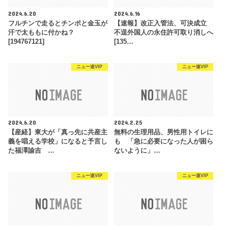
2024.6.20
2024.6.16
フルチンで走るとチンポと金玉が
【速報】改正入管法、可決成立
汗で太ももに付かね？
不逞外国人の永住許可取り消しへ
[194767121]
[135…
ニュー速VIP
ニュー速VIP
2024.6.20
2024.2.25
【産経】東大が「真っ先に共産主
無料の生理用品、男性用トイレに
義を唱える学校」になると予言し
も 「急に必要になった人が困ら
た福澤諭吉 …
ないように」…
ニュー速VIP
ニュー速VIP