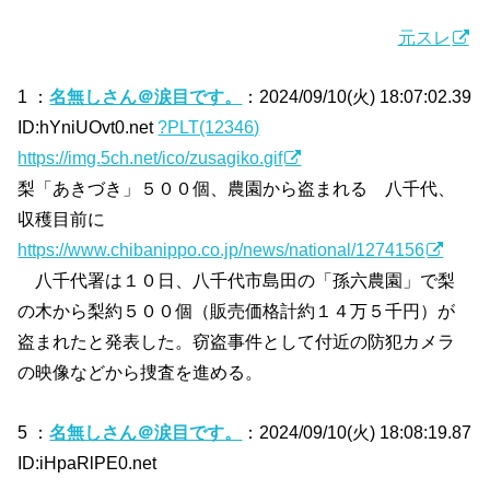
元スレ
1 ：
名無しさん＠涙目です。
：2024/09/10(火) 18:07:02.39
ID:hYniUOvt0.net
?PLT(12346)
https://img.5ch.net/ico/zusagiko.gif
梨「あきづき」５００個、農園から盗まれる 八千代、
収穫目前に
https://www.chibanippo.co.jp/news/national/1274156
八千代署は１０日、八千代市島田の「孫六農園」で梨
の木から梨約５００個（販売価格計約１４万５千円）が
盗まれたと発表した。窃盗事件として付近の防犯カメラ
の映像などから捜査を進める。
5 ：
名無しさん＠涙目です。
：2024/09/10(火) 18:08:19.87
ID:iHpaRlPE0.net