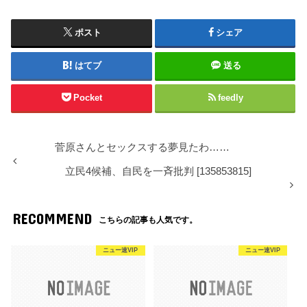
ポスト
シェア
はてブ
送る
Pocket
feedly
菅原さんとセックスする夢見たわ……
立民4候補、自民を一斉批判 [135853815]
RECOMMEND
こちらの記事も人気です。
ニュー速VIP
ニュー速VIP