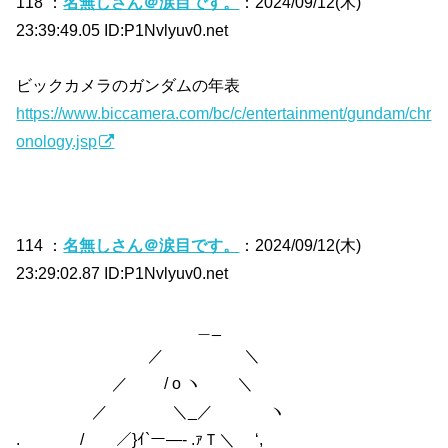
118 ：
名無しさん＠涙目です。
：2024/09/12(木)
23:39:49.05 ID:P1Nvlyuv0.net
ビックカメラのガンダムの年表
https://www.biccamera.com/bc/c/entertainment/gundam/chr
onology.jsp
114 ：
名無しさん＠涙目です。
：2024/09/12(木)
23:29:02.87 ID:P1Nvlyuv0.net
＿_
／ ＼
／ / o ヽ ＼
／ ＼_／ ヽ
. / ／}ｲ`ー―‐ .ｧＴ＼ ‘,