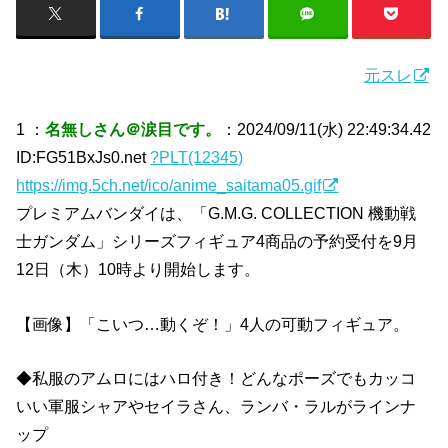
元スレ
1 ：
名無しさん＠涙目です。
：2024/09/11(水) 22:49:34.42
ID:FG51BxJs0.net
?PLT(12345)
https://img.5ch.net/ico/anime_saitama05.gif
プレミアムバンダイは、「G.M.G. COLLECTION 機動戦
士ガンダム」シリーズフィギュア4商品の予約受付を9月
12日（木）10時より開始します。
【画像】「こいつ…動くぞ！」4人の可動フィギュア。
◆私服のアムロにはハロ付き！どんなポーズでもカッコ
いい軍服シャアやセイラさん、ランバ・ラルがラインナ
ップ