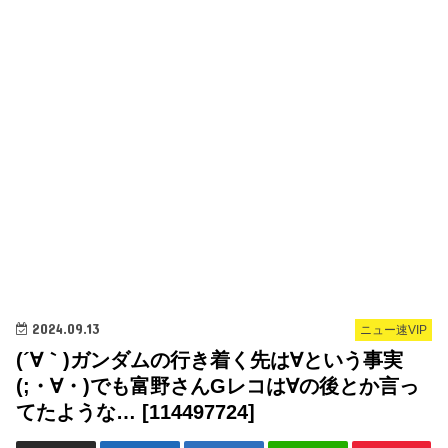
2024.09.13
ニュー速VIP
(´∀｀)ガンダムの行き着く先は∀という事実
(;・∀・)でも富野さんGレコは∀の後とか言っ
てたような… [114497724]