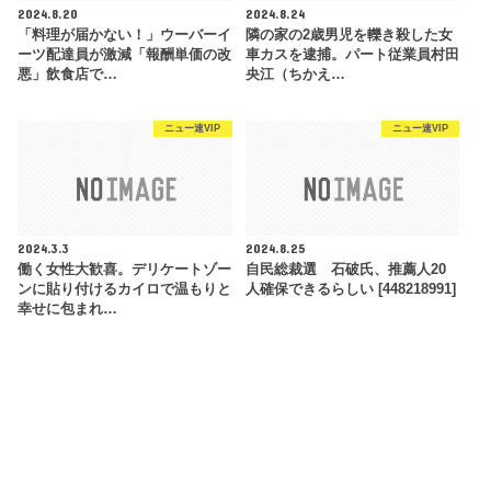
2024.8.20
2024.8.24
「料理が届かない！」ウーバーイ
隣の家の2歳男児を轢き殺した女
ーツ配達員が激減「報酬単価の改
車カスを逮捕。パート従業員村田
悪」飲食店で…
央江（ちかえ…
ニュー速VIP
ニュー速VIP
2024.3.3
2024.8.25
働く女性大歓喜。デリケートゾー
自民総裁選 石破氏、推薦人20
ンに貼り付けるカイロで温もりと
人確保できるらしい [448218991]
幸せに包まれ…