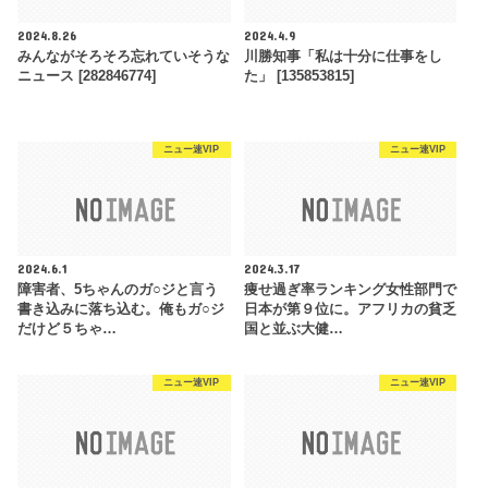
2024.8.26
2024.4.9
みんながそろそろ忘れていそうな
川勝知事「私は十分に仕事をし
ニュース [282846774]
た」 [135853815]
ニュー速VIP
ニュー速VIP
2024.6.1
2024.3.17
障害者、5ちゃんのガ○ジと言う
痩せ過ぎ率ランキング女性部門で
書き込みに落ち込む。俺もガ○ジ
日本が第９位に。アフリカの貧乏
だけど５ちゃ…
国と並ぶ大健…
ニュー速VIP
ニュー速VIP