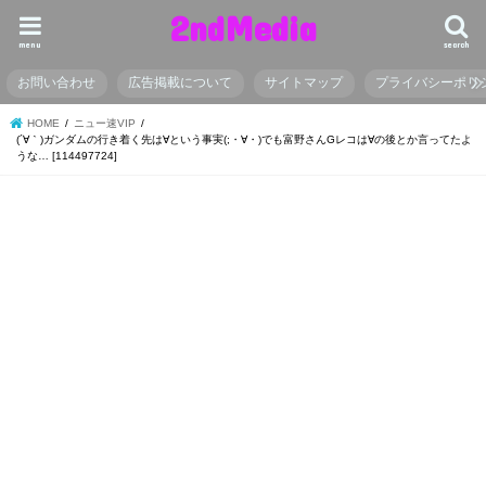
2ndMedia
menu
search
お問い合わせ
広告掲載について
サイトマップ
プライバシーポリ
HOME
ニュー速VIP
(´∀｀)ガンダムの行き着く先は∀という事実(;・∀・)でも富野さんGレコは∀の後とか言ってたよ
うな… [114497724]