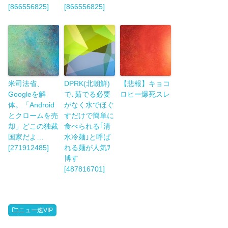
[866556825]
[866556825]
米司法省、
DPRK(北朝鮮)
【悲報】キョコ
Googleを解
で､茹でる必要
ロヒー爆死スレ
体。「Android
がなく水でほぐ
とクロームを売
すだけで簡単に
却」どこの独裁
食べられる｢清
国家だよ…
水冷麺｣と呼ば
[271912485]
れる麺が人気ｦ
博す
[487816701]
ニュー速VIP