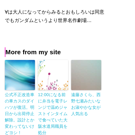
∀は大人になってからみるとおもしろいは同意
でもガンダムというより世界名作劇場…
More from my site
公式不正改造車
12:00になる前
遠藤さくら、西
の車カスのダイ
に弁当を電子レ
野七瀬みたいな
ハツが復活。明
ンジで温めジャ
お淑やかな女が
日から出荷停止
ストインタイム
人気出る
解除。設計とか
で食べていた大
変わってないけ
阪水道局職員を
どヨシ！
処分