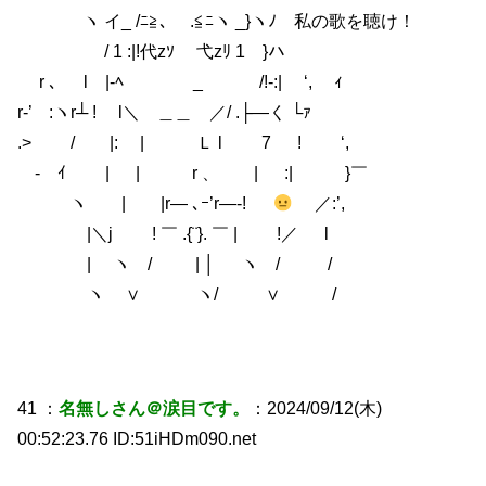
ヽ イ_ /ﾆ≧､ .≦ﾆヽ _}ヽﾉ 私の歌を聴け！
/ 1 :|!代zｿ ￣弋zﾘ 1 }ハ
r ､ l |-ﾍ _ /!‐:| ‘, ｨ
r‐’ :ヽr┴ ! l＼ ＿＿ ／/ .├―く └ｧ
.> / |: | Ｌ l 7 ! ‘, ゝ
ゝ- ｲ | | r 、 | :| }￣
ヽ | |r― ､ｰ’r―‐!
／:’,
|＼j ! ￣ .{¨}. ￣ | !／ l
| ヽ / | │ ヽ / /
ヽ ∨ ヽ/ ∨ /
41 ：
名無しさん＠涙目です。
：2024/09/12(木)
00:52:23.76 ID:51iHDm090.net