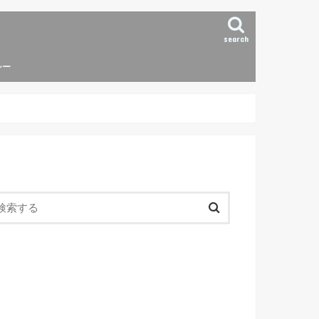
search
シー