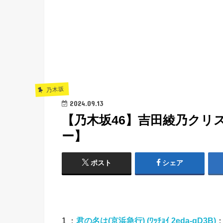
乃木坂
2024.09.13
【乃木坂46】吉田綾乃クリス
ー】
ポスト
シェア
1 ：
君の名は(京浜急行) (ﾜｯﾁｮｲ 2eda-qD3B)
：