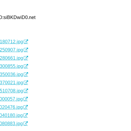
ID:siBKDwiD0.net
9180712.jpg
9250907.jpg
9280661.jpg
9300855.jpg
9350036.jpg
9370021.jpg
9510708.jpg
0000057.jpg
0020476.jpg
0040180.jpg
0080883.jpg