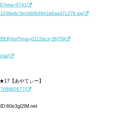
759?ima=5741
/b1038e6c3ecb60b9941b6aed7c276.jpg
EMBER/list?ima=0112&ct=36759
cial/
★17【あやてぃー】
/1709983577/
ID:60e3gI2lM.net