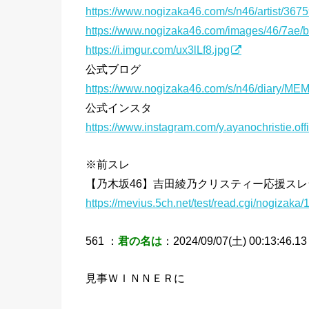
https://www.nogizaka46.com/s/n46/artist/36
https://www.nogizaka46.com/images/46/7ae
https://i.imgur.com/ux3lLf8.jpg
公式ブログ
https://www.nogizaka46.com/s/n46/diary/M
公式インスタ
https://www.instagram.com/y.ayanochristie.offi
※前スレ
【乃木坂46】吉田綾乃クリスティー応援スレ
https://mevius.5ch.net/test/read.cgi/nogizaka
561 ：
君の名は
：2024/09/07(土) 00:13:46.13 
見事ＷＩＮＮＥＲに