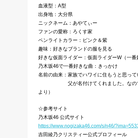
血液型：A型
出身地：大分県
ニックネーム：あやてぃー
ファンの愛称：ろくす家
ペンライトカラー：ピンク＆紫
趣味：好きなブランドの服を見る
好きな仮面ライダー：仮面ライダーW（一番
乃木坂46で一番好きな曲：きっかけ
名前の由来：家族でハワイに住もうと思って
父が名付けてくれました。なのでハーフで
より）
☆参考サイト
乃木坂46 公式サイト
https://www.nogizaka46.com/s/n46/?ima=553
吉田綾乃クリスティー公式プロフィール