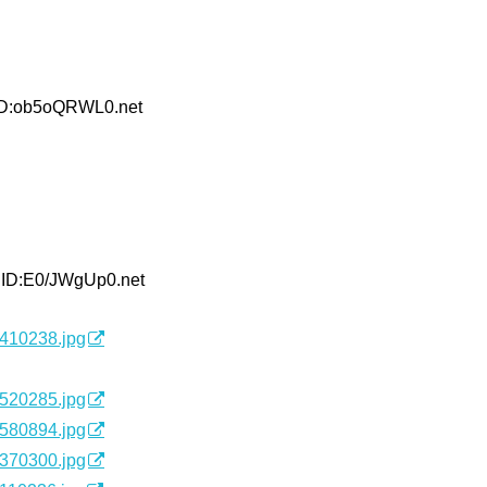
ID:ob5oQRWL0.net
 ID:E0/JWgUp0.net
5410238.jpg
5520285.jpg
5580894.jpg
9370300.jpg