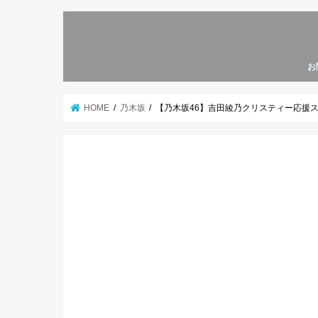
お
HOME
乃木坂
【乃木坂46】吉田綾乃クリスティー応援ス