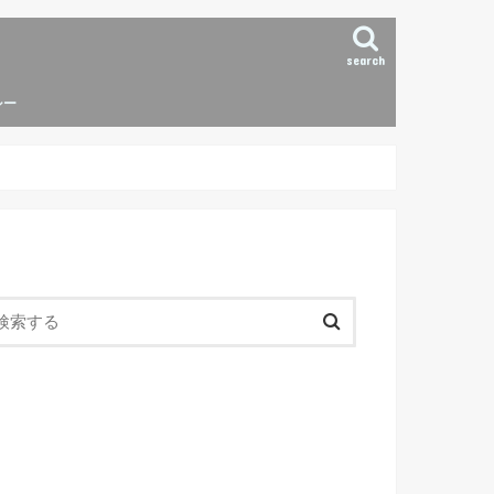
search
シー