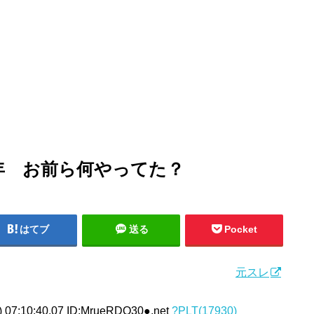
3年 お前ら何やってた？
はてブ
送る
Pocket
元スレ
 07:10:40.07 ID:MrueRDQ30●.net
?PLT(17930)