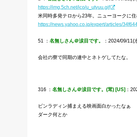
https://img.5ch.net/ico/u_utyuu.gif
米同時多発テロから23年。ニューヨークに住
https://news.yahoo.co.jp/expert/articles/3
51 ：
名無しさん＠涙目です。
：2024/09/11(水
会社の寮で同期の連中とネトゲしてたな。
316 ：
名無しさん＠涙目です。(茸) [US]
：202
ビンラディン捕まえる映画面白かったなぁ
ダーク何とか