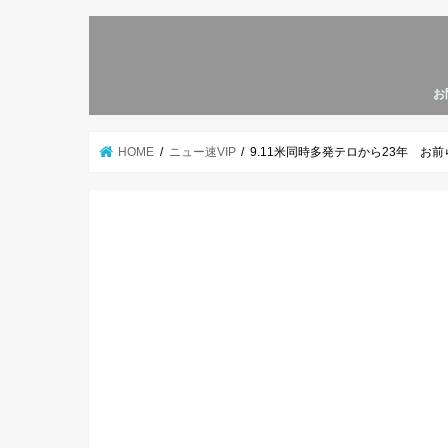
お
HOME
ニュー速VIP
9.11米同時多発テロから23年 お前ら何