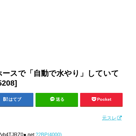
ホースで「自動で水やり」していて
208]
はてブ
送る
Pocket
元スレ
:Wvb4TJRZ0●.net
?2BP(4000)