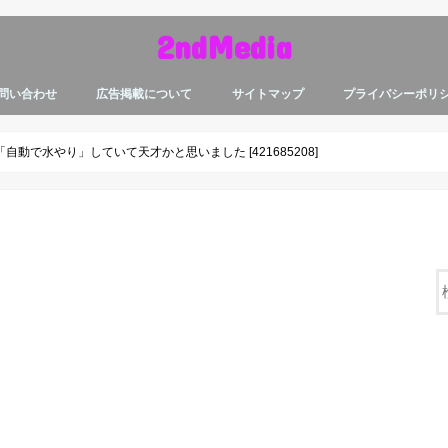
2ndMedia
問い合わせ
広告掲載について
サイトマップ
プライバシーポリ
動で水やり」していて天才かと思いました [421685208]