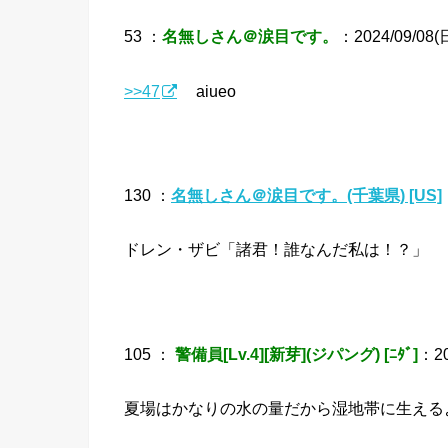
53 ：
名無しさん＠涙目です。
：2024/09/08(日
>>47
aiueo
130 ：
名無しさん＠涙目です。(千葉県) [US]
ドレン・ザビ「諸君！誰なんだ私は！？」
105 ：
警備員[Lv.4][新芽](ジパング) [ﾆﾀﾞ]
：20
夏場はかなりの水の量だから湿地帯に生える