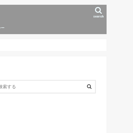
search
シー