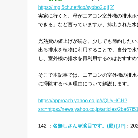
https://img.5ch.net/ico/syobo2.gif
実家に行くと、母がエアコン室外機の排水ホ
できる」など言っていますが、排出された水
光熱費の値上げが続き、少しでも節約したい
出る排水を植物に利用することで、自分で水
し、室外機の排水を再利用するのはおすすめ
そこで本記事では、エアコンの室外機の排水
に掃除するべき理由について解説します。
https://approach.yahoo.co.jp/r/QUyHCH?
src=https://news.yahoo.co.jp/articles/2ba
142 ：
名無しさん＠涙目です。(庭) [JP]
：2024