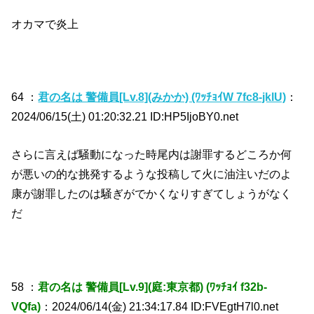
オカマで炎上
64 ：
君の名は 警備員[Lv.8](みかか) (ﾜｯﾁｮｲW 7fc8-jklU)
：
2024/06/15(土) 01:20:32.21 ID:HP5IjoBY0.net
さらに言えば騒動になった時尾内は謝罪するどころか何
が悪いの的な挑発するような投稿して火に油注いだのよ
康が謝罪したのは騒ぎがでかくなりすぎてしょうがなく
だ
58 ：
君の名は 警備員[Lv.9](庭:東京都) (ﾜｯﾁｮｲ f32b-
VQfa)
：2024/06/14(金) 21:34:17.84 ID:FVEgtH7l0.net