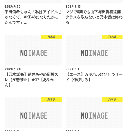
2024.4.30
2024.9.15
平田侑希ちゃん「私はアイドルじ
マジで6期でも山下与田賀喜遠藤
ゃなくて、AKB48になりたかっ
クラスを取らないと乃木坂は終わ
たんです」…
る
乃木坂
乃木坂
2024.3.24
2024.5.1
【乃木坂46】筒井あやめ応援ス
【エース】カキハル頭ひとつリー
レ（変態禁止）★17【あやめ
ド【伸びしろ】
ん】
乃木坂
乃木坂