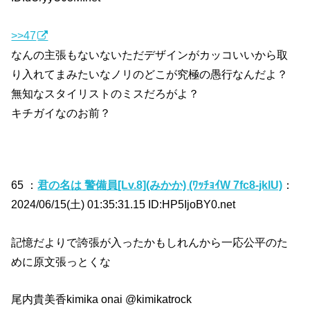
>>47
なんの主張もないないただデザインがカッコいいから取
り入れてまみたいなノリのどこが究極の愚行なんだよ？
無知なスタイリストのミスだろがよ？
キチガイなのお前？
65 ：
君の名は 警備員[Lv.8](みかか) (ﾜｯﾁｮｲW 7fc8-jklU)
：
2024/06/15(土) 01:35:31.15 ID:HP5IjoBY0.net
記憶だよりで誇張が入ったかもしれんから一応公平のた
めに原文張っとくな
尾内貴美香kimika onai @kimikatrock