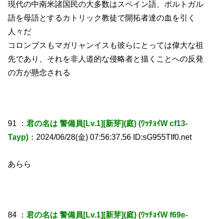
現代の中南米諸国民の大多数はスペイン語、ポルトガル
語を母語とするカトリック教徒で開拓者達の血を引く
人々だ
コロンブスもマガリャンイスも彼らにとっては偉大な祖
先であり、それを非人道的な侵略者と描くことへの反発
の方が懸念される
91 ：
君の名は 警備員[Lv.1][新芽](庭) (ﾜｯﾁｮｲW cf13-
Tayp)
：2024/06/28(金) 07:56:37.56 ID:sG955TIf0.net
あらら
84 ：
君の名は 警備員[Lv.1][新芽](庭) (ﾜｯﾁｮｲW f69e-