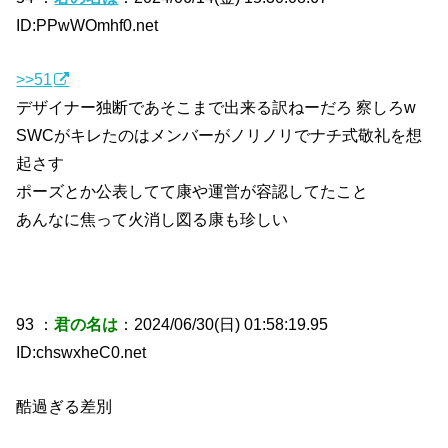
ID:PPwWOmhf0.net
>>51
デザイナー独断であそこまで出来る訳ねーだろ 察しろw
SWCがキレたのはメンバーがノリノリでナチ式敬礼を想
起さす
ポーズとか公表してて康や運営が容認してたこと
あんなに焦って火消し図る康も珍しい
93 ：
君の名は
：2024/06/30(日) 01:58:19.95
ID:chswxheC0.net
酷過ぎる差別