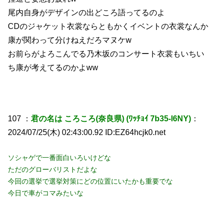
尾内自身がデザインの出どころ語ってるのよ
CDのジャケット衣裳ならともかくイベントの衣裳なんか
康が関わって分けねえだろマヌケw
お前らがよろこんでる乃木坂のコンサート衣裳もいちい
ち康が考えてるのかよww
107 ：
君の名は ころころ(奈良県) (ﾜｯﾁｮｲ 7b35-l6NY)
：
2024/07/25(木) 02:43:00.92 ID:EZ64hcjk0.net
ソシャゲで一番面白いろいけどな
ただのグローバリストだよな
今回の選挙で選挙対策にどの位置にいたかも重要でな
今日で車がコマみたいな