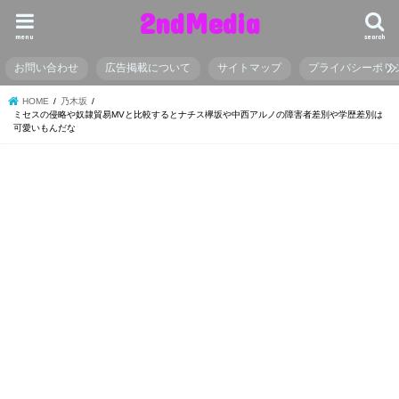
2ndMedia
menu
search
お問い合わせ
広告掲載について
サイトマップ
プライバシーポリ
HOME
乃木坂
ミセスの侵略や奴隷貿易MVと比較するとナチス欅坂や中西アルノの障害者差別や学歴差別は
可愛いもんだな