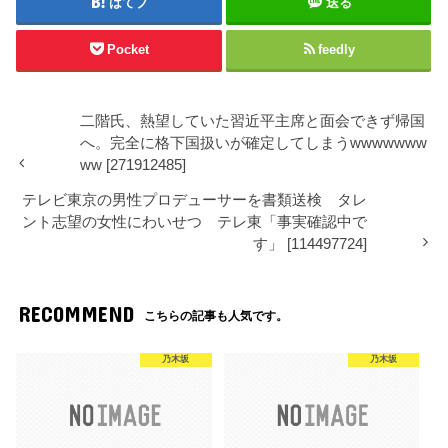
はてブ
送る
Pocket
feedly
二階氏、熱望していた習近平主席と面会できず帰国
へ。完全に格下国扱いが確定してしまうwwwwwww
ww [271912485]
テレビ東京の男性プロデューサーを書類送検 タレ
ント志望の女性にわいせつ テレ東「事実確認中で
す」 [114497724]
RECOMMEND
こちらの記事も人気です。
乃木坂
乃木坂