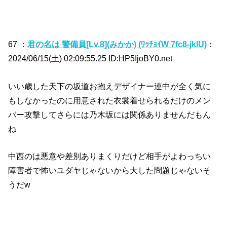
67 ：
君の名は 警備員[Lv.8](みかか) (ﾜｯﾁｮｲW 7fc8-jklU)
：
2024/06/15(土) 02:09:55.25 ID:HP5IjoBY0.net
いい歳した天下の坂道お抱えデザイナー連中が全く気に
もしなかったのに用意された衣裳着せられるだけのメン
バー攻撃してさらには乃木坂には関係ありませんだもん
ね
中西のは悪意や差別ありまくりだけど相手がよわっちい
障害者で怖いユダヤじゃないから大した問題じゃないそ
うだw