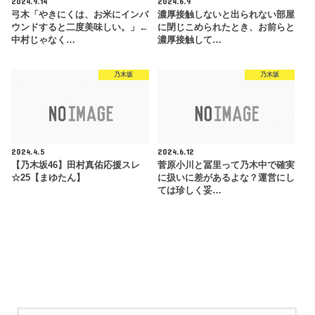
2024.9.14
2024.6.9
弓木「やきにくは、お米にインバ
濃厚接触しないと出られない部屋
ウンドすると二度美味しい。」←
に閉じこめられたとき、お前らと
中村じゃなく…
濃厚接触して…
乃木坂
乃木坂
2024.4.5
2024.6.12
【乃木坂46】田村真佑応援スレ
菅原小川と冨里って乃木中で確実
☆25【まゆたん】
に扱いに差があるよな？運営にし
ては珍しく妥…