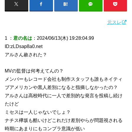
元スレ
1 ：
君の名は
：2024/06/13(木) 19:28:04.99
ID:zLDsap8a0.net
アルさん赦された？
MVの監督は何考えてんの？
メンバーもレコード会社も制作スタッフも誰もネイティ
ブアメリカンや黒人差別になると指摘しなかったの？
アルさんは高校時代に一人で差別的な発言を投稿し続け
たけど
ミセスは一人じゃないでしょ？
ナチス欅坂も酷いけどこれだけ差別やらが問題視される
時期にあまりにもコンプラ意識が低い