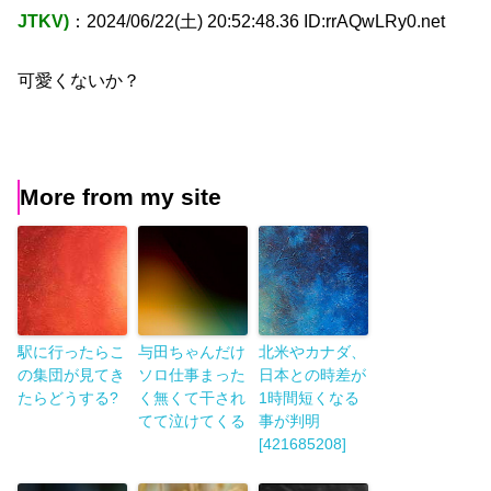
JTKV)
：2024/06/22(土) 20:52:48.36 ID:rrAQwLRy0.net
可愛くないか？
More from my site
駅に行ったらこ
与田ちゃんだけ
北米やカナダ、
の集団が見てき
ソロ仕事まった
日本との時差が
たらどうする?
く無くて干され
1時間短くなる
てて泣けてくる
事が判明
[421685208]