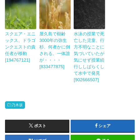
スクエア・エニ
屋久島で樹齢
水泳の授業で死
ックス、ドラゴ
3000年の弥生
亡した児童、行
ンクエストの責
杉、何者かに倒
方不明なことに
任者が移動
される。一体誰
気づいていたが
[194767121]
が・・・・
気にせず授業続
[833477875]
行ししばらくし
て水中で発見
[902666507]
乃木坂
ポスト
シェア