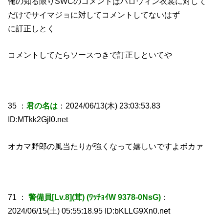
俺の知る限りSWCのコメントはハロウィン衣裳に対して
だけでサイマジョに対してコメントしてないはず
に訂正しとく
コメントしてたらソースつきで訂正しといてや
35 ：
君の名は
：2024/06/13(木) 23:03:53.83
ID:MTkk2Gjl0.net
オカマ野郎の風当たりが強くなって嬉しいですよボカァ
71 ：
警備員[Lv.8](茸) (ﾜｯﾁｮｲW 9378-0NsG)
：
2024/06/15(土) 05:55:18.95 ID:bKLLG9Xn0.net