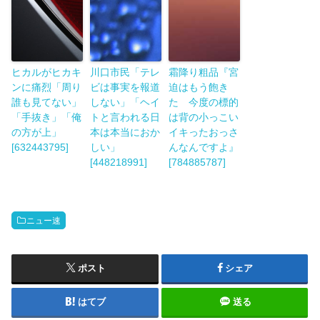
ヒカルがヒカキ
川口市民「テレ
霜降り粗品『宮
ンに痛烈「周り
ビは事実を報道
迫はもう飽き
誰も見てない」
しない」「ヘイ
た 今度の標的
「手抜き」「俺
トと言われる日
は背の小っこい
の方が上」
本は本当におか
イキったおっさ
[632443795]
しい」
んなんですよ』
[448218991]
[784885787]
ニュー速
ポスト
シェア
はてブ
送る