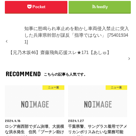
Pocket
feedly
知事に怒鳴られ車止めを動かし車両侵入禁止に突入
した兵庫県幹部が謀反「指導ではない」 [75401934
1]
【元乃木坂46】齋藤飛鳥応援スレ★171【あしゅ】
RECOMMEND
こちらの記事も人気です。
ニュー速
ニュー速
2024.4.16
2024.1.27
ロシア南西部でダム決壊、大規模
千葉県警、サングラス着用でアメ
な洪水発生 住民「プーチン助け
リカンポリスみたいな業務可能