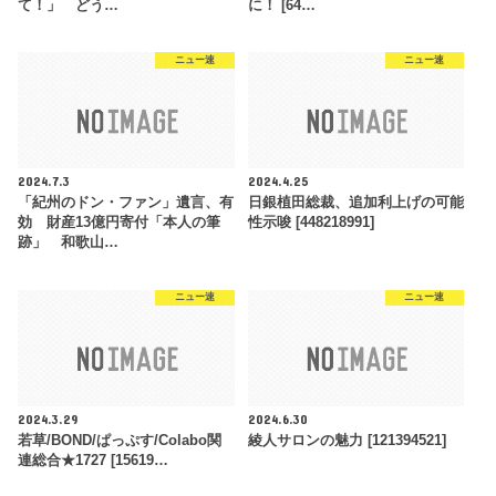
て！」 どう…
に！ [64…
ニュー速
ニュー速
2024.7.3
2024.4.25
「紀州のドン・ファン」遺言、有
日銀植田総裁、追加利上げの可能
効 財産13億円寄付「本人の筆
性示唆 [448218991]
跡」 和歌山…
ニュー速
ニュー速
2024.3.29
2024.6.30
若草/BOND/ぱっぷす/Colabo関
綾人サロンの魅力 [121394521]
連総合★1727 [15619…