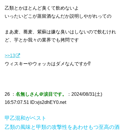
乙類とかほとんど臭くて飲めないよ
いったいどこが蒸留酒なんだか説明しやがれっての
まあ麦、蕎麦、紫蘇は嫌な臭いはしないので飲むけれ
ど、芋とか我々の業界でも拷問です
>>13
ウィスキーやウォッカはダメなんですか⁉︎
26 ：
名無しさん＠涙目です。
：2024/08/31(土)
16:57:07.51 ID:vjs2dhEY0.net
甲乙混和がベスト
乙類の風味と甲類の攻撃性をあわせもつ至高の酒