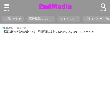
2ndMedia
menu
search
お問い合わせ
広告掲載について
サイトマップ
プライバシーポリ
HOME
ニュー速
乙類焼酎の水割りが旨いけど、甲類焼酎の水割りも美味しいんだな。 [194767121]