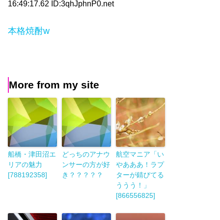
16:49:17.62 ID:3qhJphnP0.net
本格焼酎w
More from my site
船橋・津田沼エ
どっちのアナウ
航空マニア「い
リアの魅力
ンサーの方が好
やあああ！ラプ
[788192358]
き？？？？？
ターが錆びてる
ううう！」
[866556825]