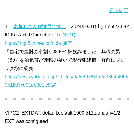
元スレ
1 ：
名無しさん＠涙目です。
：2024/08/31(土) 15:59:23.92
ID:KrkAmDIZ0●.net
?PLT(13001)
https://img.5ch.net/ico/nida.gif
「自宅で焼酎の水割りを4〜5杯飲みました」無職の男
（69）を酒気帯び運転の疑いで現行犯逮捕 直前にブロ
ック塀に衝突
https://news.yahoo.co.jp/articles/da5e56351ae208bdb8f0b
0b1ff03c001db8c1fc8
VIPQ2_EXTDAT: default:default:1000:512:donguri=1/2:
EXT was configured