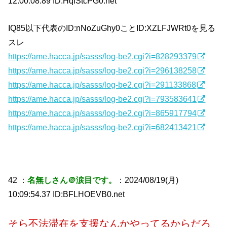
12:00:08.89 ID:HqfStcPG0.net
IQ85以下代表のID:nNoZuGhy0ことID:XZLFJWRt0を見る
スレ
https://ame.hacca.jp/sasss/log-be2.cgi?i=828293379
https://ame.hacca.jp/sasss/log-be2.cgi?i=296138258
https://ame.hacca.jp/sasss/log-be2.cgi?i=291133868
https://ame.hacca.jp/sasss/log-be2.cgi?i=793583641
https://ame.hacca.jp/sasss/log-be2.cgi?i=865917794
https://ame.hacca.jp/sasss/log-be2.cgi?i=682413421
42 ：
名無しさん＠涙目です。
：2024/08/19(月)
10:09:54.37 ID:BFLHOEVB0.net
そら不法滞在を支援なんかやってるからだろ