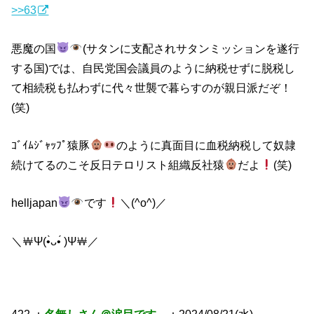
>>63
悪魔の国
(サタンに支配されサタンミッションを遂行
する国)では、自民党国会議員のように納税せずに脱税し
て相続税も払わずに代々世襲で暮らすのが親日派だぞ！
(笑)
ｺﾞｲﾑｼﾞｬｯﾌﾟ猿豚
のように真面目に血税納税して奴隷
続けてるのこそ反日テロリスト組織反社猿
だよ
(笑)
helljapan
です
＼(^o^)／
＼￦Ψ(•̀ᴗ•́ )Ψ￦／
422 ：
名無しさん＠涙目です。
：2024/08/21(水)