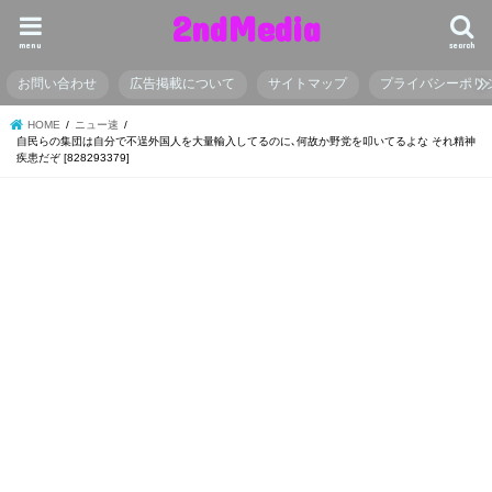
2ndMedia
menu
search
お問い合わせ
広告掲載について
サイトマップ
プライバシーポリ
HOME
ニュー速
自民らの集団は自分で不逞外国人を大量輸入してるのに､何故か野党を叩いてるよな それ精神
疾患だぞ [828293379]