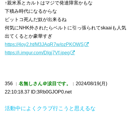
↑親米系とカルトはマジで発達障害かもな
下積み時代になるからな
ビットコ死んだ奴が出来るね
何気にNHK外されたらベルトに引っ張られてskaaiも人気
出てくるとか豪華すぎ
https://4oy2.ht/M3JAqR7w/ozPKOWS
https://i.imgur.com/DIgj7Vf.jpeg
356 ：
名無しさん＠涙目です。
：2024/08/19(月)
22:10:18.37 ID:3Rb0GJOP0.net
活動中によくクラブ行こうと思えるな