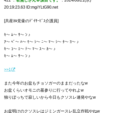
20:19:23.63 ID:mgiYLtG90.net
[共産ｶﾙ党壷のﾃﾞｲｻｰﾋﾞｽ介護員]
ｷ〜 ﾑ〜 ｻ〜 ﾝ ♪
ｱ〜 ﾍﾞ〜 ﾊ〜 ﾓ〜 ｼ〜 ﾆ〜 ﾏ〜 ｼ〜 ﾀ〜 ﾖ〜 ♪
ｷ〜 ｺ〜 ｴ〜 ﾃ〜 ﾏ〜 ｽ〜 ｶ〜 ♪
ｷ〜 ﾑ〜 ｻ〜 ﾝ ♪
>>1
また今年のお盆もチョソガーのままだったなw
お盆くらいオモニの墓参りに行ってやれよw
独りぼっちで寂しいから今日もクソスレ連発やなw
お盆明けのクソスレはジミンガースレ乱立作戦やねw