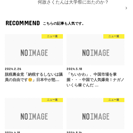
何故さくたんは大学祭に出たのか？
RECOMMEND
こちらの記事も人気です。
ニュー速
ニュー速
2024.2.26
2024.5.18
脱税裏金党「納税するしないは議
「ちいかわ」、中国市場を掌
員の自由です
」日本中が怒…
握・・・中国で人気爆発！ナガノ
いくら稼ぐんだ …
ニュー速
ニュー速
2024.4.18
2024.8.14