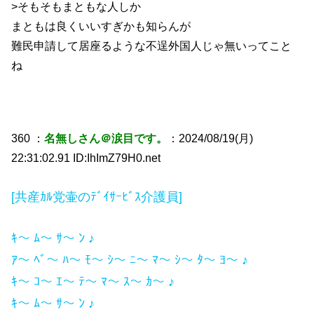
>そもそもまともな人しか
まともは良くいいすぎかも知らんが
難民申請して居座るような不逞外国人じゃ無いってこと
ね
360 ：
名無しさん＠涙目です。
：2024/08/19(月)
22:31:02.91 ID:IhImZ79H0.net
[共産ｶﾙ党壷のﾃﾞｲｻｰﾋﾞｽ介護員]
ｷ〜 ﾑ〜 ｻ〜 ﾝ ♪
ｱ〜 ﾍﾞ〜 ﾊ〜 ﾓ〜 ｼ〜 ﾆ〜 ﾏ〜 ｼ〜 ﾀ〜 ﾖ〜 ♪
ｷ〜 ｺ〜 ｴ〜 ﾃ〜 ﾏ〜 ｽ〜 ｶ〜 ♪
ｷ〜 ﾑ〜 ｻ〜 ﾝ ♪