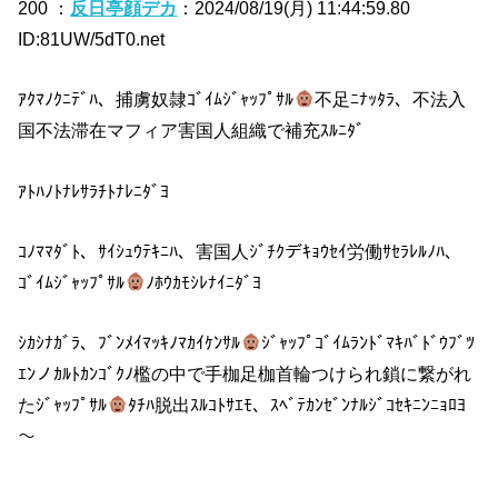
200 ：
反日亭顔デカ
：2024/08/19(月) 11:44:59.80
ID:81UW/5dT0.net
ｱｸﾏﾉｸﾆﾃﾞﾊ、捕虜奴隷ｺﾞｲﾑｼﾞｬｯﾌﾟｻﾙ
不足ﾆﾅｯﾀﾗ、不法入
国不法滞在マフィア害国人組織で補充ｽﾙﾆﾀﾞ
ｱﾄﾊﾉﾄﾅﾚｻﾗﾁﾄﾅﾚﾆﾀﾞﾖ
ｺﾉﾏﾏﾀﾞﾄ、ｻｲｼｭｳﾃｷﾆﾊ、害国人ｼﾞﾁｸデｷｮｳｾｲ労働ｻｾﾗﾚﾙﾉﾊ、
ｺﾞｲﾑｼﾞｬｯﾌﾟｻﾙ
ﾉﾎｳｶﾓｼﾚﾅｲﾆﾀﾞﾖ
ｼｶｼﾅｶﾞﾗ、ﾌﾞﾝﾒｲﾏｯｷﾉﾏｶｲｹﾝｻﾙ
ｼﾞｬｯﾌﾟｺﾞｲﾑﾗﾝﾄﾞﾏｷﾊﾞﾄﾞｳﾌﾞﾂ
ｴﾝノｶﾙﾄｶﾝｺﾞｸﾉ檻の中で手枷足枷首輪つけられ鎖に繋がれ
たｼﾞｬｯﾌﾟｻﾙ
ﾀﾁﾊ脱出ｽﾙｺﾄｻｴﾓ、ｽﾍﾞﾃｶﾝｾﾞﾝﾅﾙｼﾞｺｾｷﾆﾝﾆｮﾛﾖ
～