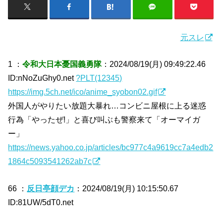
元スレ
1 ：
令和大日本憂国義勇隊
：2024/08/19(月) 09:49:22.46
ID:nNoZuGhy0.net
?PLT(12345)
https://img.5ch.net/ico/anime_syobon02.gif
外国人がやりたい放題大暴れ…コンビニ屋根に上る迷惑
行為「やったぜ!」と喜び叫ぶも警察来て「オーマイガ
ー」
https://news.yahoo.co.jp/articles/bc977c4a9619cc7a4edb2
1864c5093541262ab7c
66 ：
反日亭顔デカ
：2024/08/19(月) 10:15:50.67
ID:81UW/5dT0.net