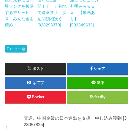
興ソングを披露
間！！！」各地
判明ｗｗｗｗ
する神サービ
で遊泳禁止、浜
ｗ 【動画あ
ス！みんな金を
辺閉鎖相次ぐ
り】
積め！
[828293379]
[593349633]
ニュー速
ポスト
シェア
はてブ
送る
Pocket
feedly
電通、中国企業の日本進出を支援 申し込み殺到 [3
23057825]