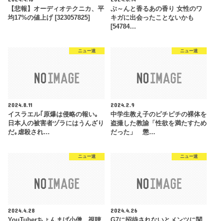
【悲報】オーディオテクニカ、平
ぷ～んと香るあの香り 女性のワ
均17%の値上げ [323057825]
キガに出会ったことないかも
[54784…
ニュー速
ニュー速
2024.8.11
2024.2.9
イスラエル｢原爆は侵略の報い｡
中学生教え子のピチピチの裸体を
日本人の被害者ヅラにはうんざり
盗撮した教諭「性欲を満たすため
だ｡虐殺され…
だった」 懲…
ニュー速
ニュー速
2024.4.28
2024.4.26
YouTuberちょんまげ小僧、視聴
G7に招待されないとメンツに関