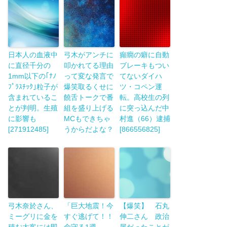
日本人の血液中
弓木がアンチに
癲癇の癖に自動
に直径千分の
叩かれてる理由
ブレーキもつい
1mm以下の｢ﾅﾉ
って変な発言で
てないダイハ
ﾌﾟﾗｽﾁｯｸ｣粒子が
爆笑取るくせに
ツ・コペン運
含まれているこ
饒舌トークで番
転。高校生の列
とが判明。生殖
組を盛り上げる
に突っ込んだ中
に影響も
MCもできちゃ
村進（66）逮捕
[271912485]
うからだよな？
[866556825]
弓木奈於さん、
「巨大地震！今
【爆笑】 石丸
ミーグリに金を
すぐ逃げて！！
伸二さん 政治
積む太客には即
命守る1週
屋だったことが