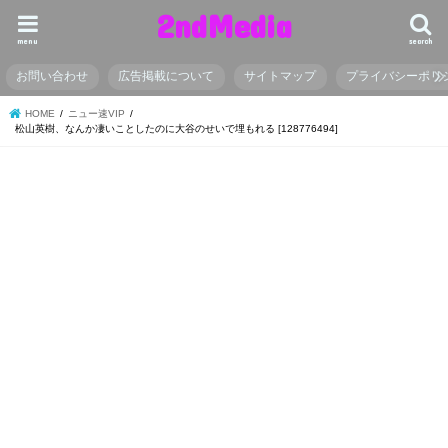
2ndMedia
menu
search
お問い合わせ
広告掲載について
サイトマップ
プライバシーポリ
HOME
ニュー速VIP
松山英樹、なんか凄いことしたのに大谷のせいで埋もれる [128776494]