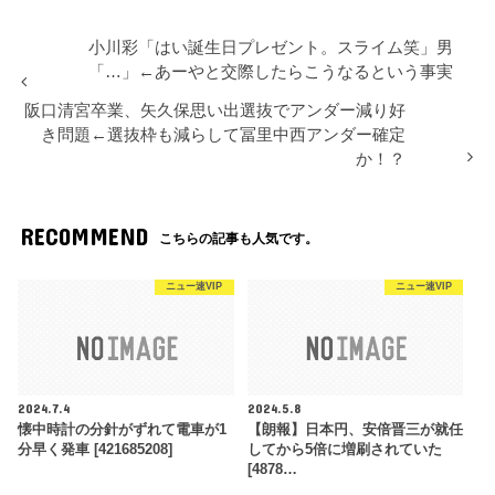
小川彩「はい誕生日プレゼント。スライム笑」男
「…」←あーやと交際したらこうなるという事実
阪口清宮卒業、矢久保思い出選抜でアンダー減り好
き問題←選抜枠も減らして冨里中西アンダー確定
か！？
RECOMMEND
こちらの記事も人気です。
ニュー速VIP
ニュー速VIP
2024.7.4
2024.5.8
懐中時計の分針がずれて電車が1
【朗報】日本円、安倍晋三が就任
分早く発車 [421685208]
してから5倍に増刷されていた
[4878…