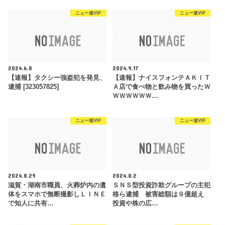
ニュー速VIP
ニュー速VIP
2024.6.8
2024.9.17
【速報】タクシー強盗犯を発見、
【速報】ナイスフォンテＡＫＩＴ
逮捕 [323057825]
Ａ店で食べ物と飲み物を買ったＷ
ＷＷＷＷＷＷ…
ニュー速VIP
ニュー速VIP
2024.8.29
2024.8.2
滋賀・湖南市職員、火葬炉内の遺
ＳＮＳ型投資詐欺グループの主犯
体をスマホで無断撮影しＬＩＮＥ
格ら逮捕 被害総額は９億超え
で知人に共有…
投資や株の広…