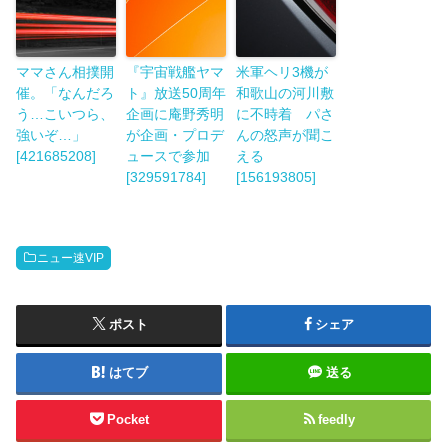
ママさん相撲開
『宇宙戦艦ヤマ
米軍ヘリ3機が
催。「なんだろ
ト』放送50周年
和歌山の河川敷
う…こいつら、
企画に庵野秀明
に不時着 パさ
強いぞ…」
が企画・プロデ
んの怒声が聞こ
[421685208]
ュースで参加
える
[329591784]
[156193805]
ニュー速VIP
ポスト
シェア
はてブ
送る
Pocket
feedly