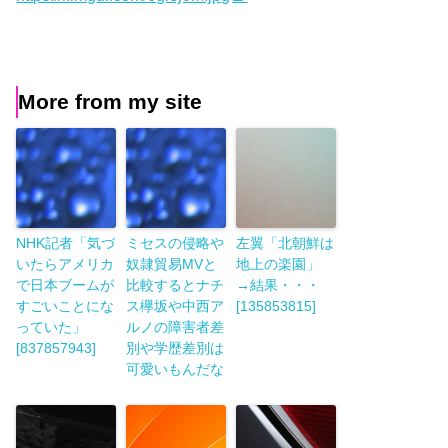
More from my site
NHK記者「気づ
ミセスの侵略や
左翼「北朝鮮は
いたらアメリカ
奴隷貿易MVと
地上の楽園」
で日本ブームが
比較するとナチ
→結果・・・
すごいことにな
ス欅坂や中西ア
[135853815]
っていた」
ルノの障害者差
[837857943]
別や学歴差別は
可愛いもんだな