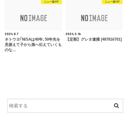
ニュー速VIP
ニュー速VIP
2024.8.7
2024.5.16
ネトウヨ｢NISAは40年､50年先を
【定期】グレタ逮捕 [487816701]
見据えて子から孫へ伝えていくも
のな…