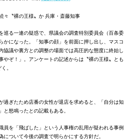
続々〝裸の王様〟か 兵庫・斎藤知事
を巡る一連の疑惑で、県議会の調査特別委員会（百条委
らかになった。「知事の顔」を前面に押し出し、マスコ
内協議や裏方との調整の場面では高圧的な態度に終始し
事やぞ！」。アンケートの記述からは〝裸の王様〟とも
ぞく。
が過ぎたため店番の女性が退店を求めると、「自分は知
」と怒鳴ったとの記載もある。
職員を「飛ばした」という人事権の乱用が疑われる事例
偽について今後の調査で明らかにする方針だ。