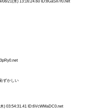
08/21(水) 13:16:24.60 ID:8GaSlI7r0.net
3pRy0.net
恥ずかしい
木) 03:54:31.41 ID:6VcWMaDC0.net