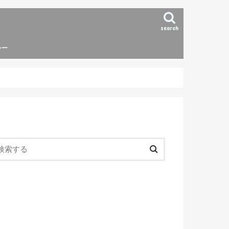
search
シー