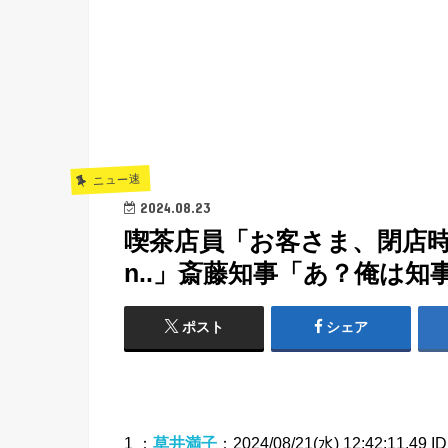
ニュー速
2024.08.23
喫茶店員「お客さま、閉店
n..」斎藤知事「あ？俺は知事やぞ
ポスト
シェア
1 ：
草井満子
：2024/08/21(水) 12:42:11.49 I