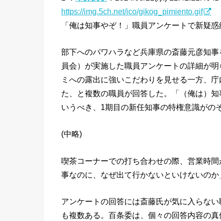
https://img.5ch.net/ico/gikog_pimiento.gif
「俺は知事やぞ！」職員アンケートで新疑惑
部下へのパワハラなど兵庫県の斎藤元彦知事
員会）が実施した職員アンケートの詳細が明
ミへの露出に強いこだわりを見せる一方、庁
た、と複数の職員が回答した。「（俺は）知
いうべき、1期目の新任知事の特権意識がの
(中略)
喫茶コーナーでの打ち合わせの際、営業時間
事なのに、なぜ出て行かないといけないのか
アンケートの回答には斎藤氏が気に入らない
も複数ある。百条委は、個々の回答内容の真