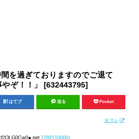
時間を過ぎておりますのでご退て
！！」 [632443795]
はてブ
送る
Pocket
元スレ
D:f2OLG0Cw0●.net
?2BP(10000)