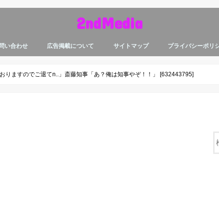
2ndMedia
問い合わせ
広告掲載について
サイトマップ
プライバシーポリ
ますのでご退てn..」斎藤知事「あ？俺は知事やぞ！！」 [632443795]