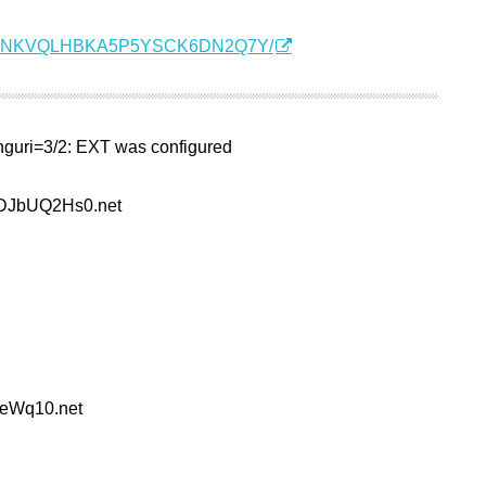
20-34NNKVQLHBKA5P5YSCK6DN2Q7Y/
guri=3/2: EXT was configured
:DJbUQ2Hs0.net
aeWq10.net