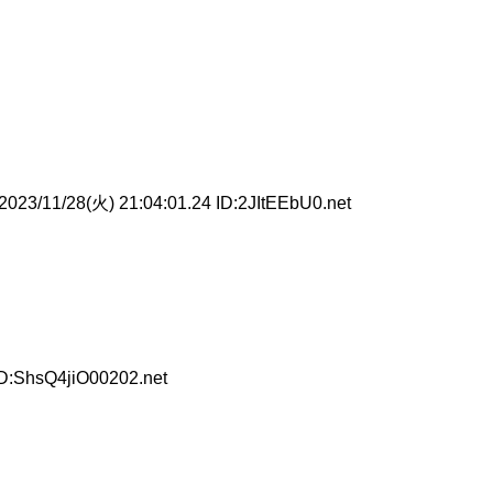
023/11/28(火) 21:04:01.24 ID:2JItEEbU0.net
ID:ShsQ4jiO00202.net