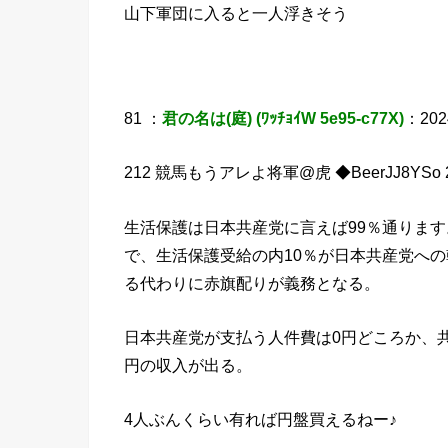
山下軍団に入ると一人浮きそう
81 ：
君の名は(庭) (ﾜｯﾁｮｲW 5e95-c77X)
：2024
212 競馬もうアレよ将軍@虎 ◆BeerJJ8YSo 2024/
生活保護は日本共産党に言えば99％通ります
で、生活保護受給の内10％が日本共産党への
る代わりに赤旗配りが義務となる。
日本共産党が支払う人件費は0円どころか、共
円の収入が出る。
4人ぶんくらい有れば円盤買えるねー♪