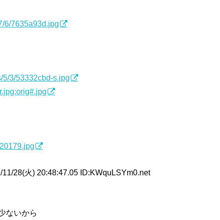
s/7/6/7635a93d.jpg
s/5/3/53332cbd-s.jpg
jpg:orig#.jpg
520179.jpg
11/28(火) 20:48:47.05 ID:KWquLSYm0.net
少ないから