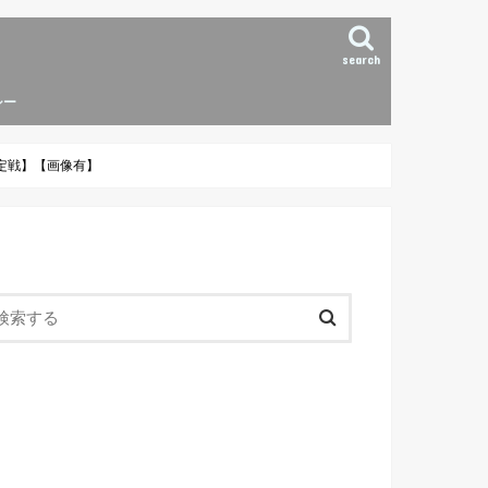
search
シー
定戦】【画像有】