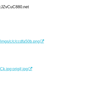
D:JZvCuC880.net
/imgs/c/c/ccdfa50b.png
k.jpg:orig#.jpg