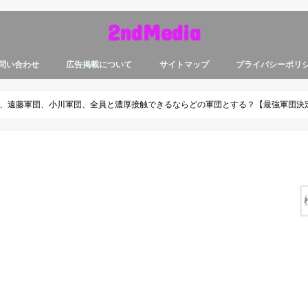
2ndMedia
問い合わせ
広告掲載について
サイトマップ
プライバシーポリ
、遠藤軍団、小川軍団、全員と濃厚接触できるならどの軍団とする？【最強軍団決