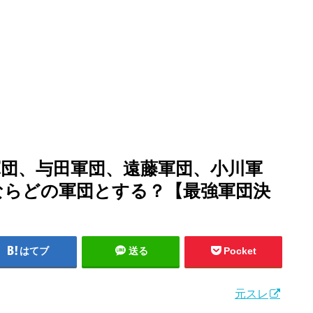
軍団、与田軍団、遠藤軍団、小川軍
ならどの軍団とする？【最強軍団決
はてブ
送る
Pocket
元スレ