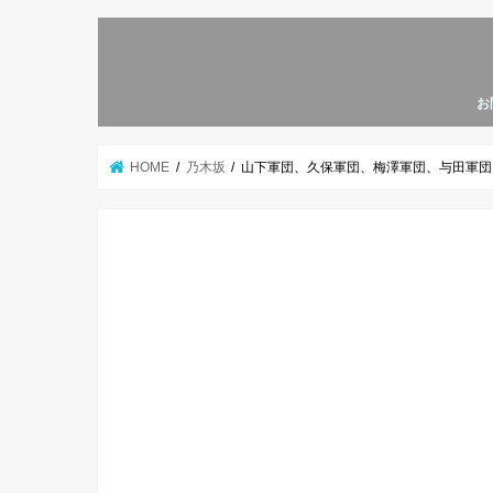
お
HOME
乃木坂
山下軍団、久保軍団、梅澤軍団、与田軍団