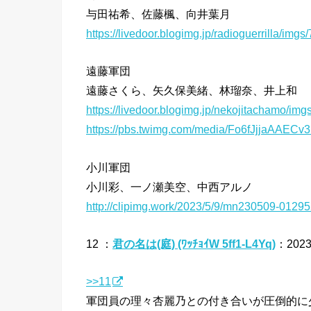
与田祐希、佐藤楓、向井葉月
https://livedoor.blogimg.jp/radioguerrilla/img
遠藤軍団
遠藤さくら、矢久保美緒、林瑠奈、井上和
https://livedoor.blogimg.jp/nekojitachamo/img
https://pbs.twimg.com/media/Fo6fJjjaAAECv3r.
小川軍団
小川彩、一ノ瀬美空、中西アルノ
http://clipimg.work/2023/5/9/mn230509-0129
12 ：
君の名は(庭) (ﾜｯﾁｮｲW 5ff1-L4Yq)
：2023/
>>11
軍団員の理々杏麗乃との付き合いが圧倒的に