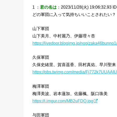
1 ：
君の名は
：2023/11/28(火) 19:06:32.93 I
どの軍団に入って気持ちいいことされたい？
山下軍団
山下美月、中村麗乃、伊藤理々杏
https://livedoor.blogimg.jp/nogizaka46bunno1
久保軍団
久保史緒里、賀喜遥香、田村真佑、早川聖来
https://pbs.twimg.com/media/Fj772k7UUAAIUC
梅澤軍団
梅澤美波、岩本蓮加、佐藤楓、阪口珠美
https://i.imgur.com/MB2uFDQ.jpg
与田軍団