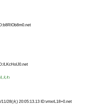
ID:b8RIOb8m0.net
D:/LKcHolJ0.net
ええわ
11/28(火) 20:05:13.13 ID:vmxrL18+0.net