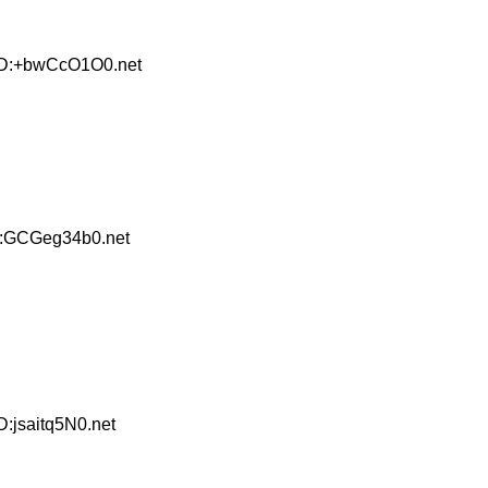
ID:+bwCcO1O0.net
D:GCGeg34b0.net
:jsaitq5N0.net