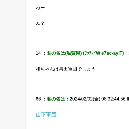
ねー
ん？
14 ：
君の名は(滋賀県) (ﾜｯﾁｮｲW e7ac-ayIT)
：2
和ちゃんは与田軍団でしょう
66 ：
君の名は
：2024/02/02(金) 08:32:44.56 
山下軍団