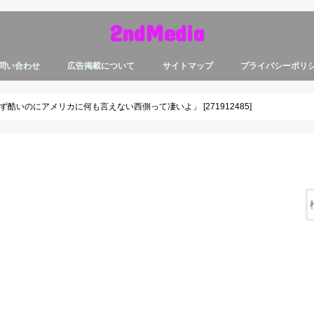
2ndMedia
問い合わせ
広告掲載について
サイトマップ
プライバシーポリ
いのにアメリカに何も言えない西側って凄いよ」 [271912485]