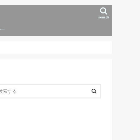
search
シー