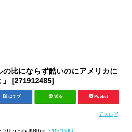
ルの比にならず酷いのにアメリカに
271912485]
はてブ
送る
Pocket
元スレ
2.10 ID:cEo5aIKB0.net
?2BP(1500)