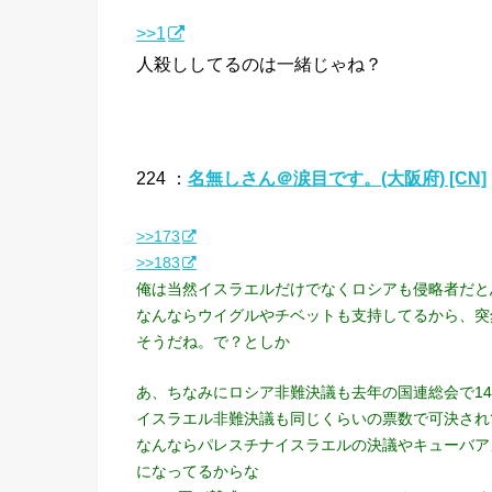
>>1
人殺ししてるのは一緒じゃね？
224 ：
名無しさん＠涙目です。(大阪府) [CN]
>>173
>>183
俺は当然イスラエルだけでなくロシアも侵略者だと
なんならウイグルやチベットも支持してるから、突
そうだね。で？としか
あ、ちなみにロシア非難決議も去年の国連総会で14
イスラエル非難決議も同じくらいの票数で可決され
なんならパレスチナイスラエルの決議やキューバア
になってるからな