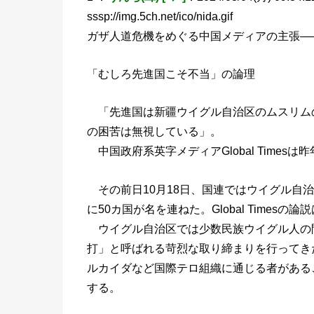
sssp://img.5ch.net/ico/nida.gif
ガザ人道危機をめぐる中国メディアの主張―
「むしろ先進国こそ不当」の論理
「先進国は新疆ウイグル自治区のムスリムの
の困苦は無視している」。
中国政府系英字メディアGlobal Times
その前日10月18日、国連ではウイグル自
に50カ国が名を連ねた。Global Times
ウイグル自治区では少数民族ウイグル人の
打」と呼ばれる苛烈な取り締まりを行ってき
ルカイダなど国際テロ組織に通じる者がある
する。