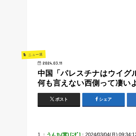
ニュー速
2024.03.11
中国「パレスチナはウイグ
何も言えない西側って凄いよ」 [
ポスト
シェア
1 ：
うんち(茸) [ﾆﾀﾞ]
：2024/03/04(月) 09:34:1