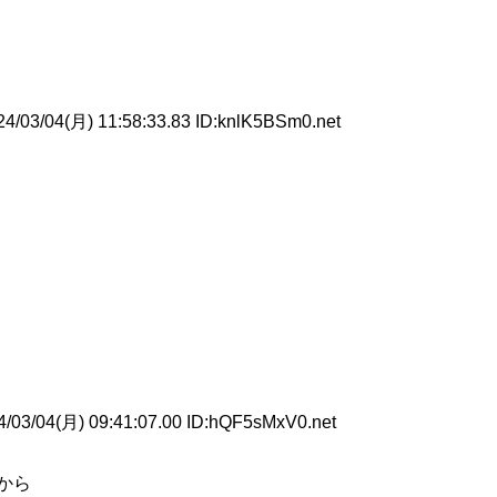
4/03/04(月) 11:58:33.83 ID:knlK5BSm0.net
/03/04(月) 09:41:07.00 ID:hQF5sMxV0.net
から