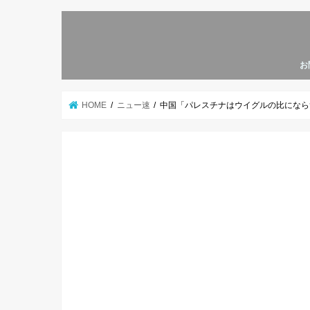
お
HOME
ニュー速
中国「パレスチナはウイグルの比にならず酷