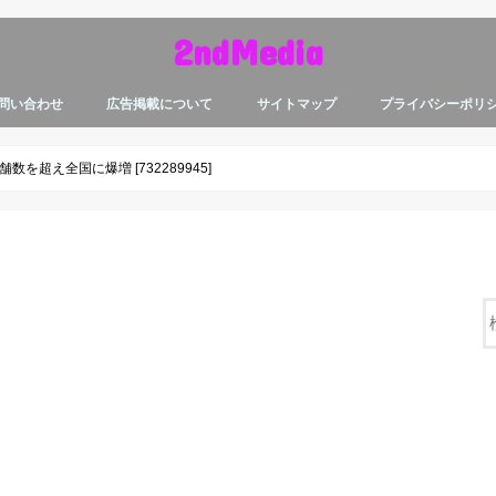
2ndMedia
問い合わせ
広告掲載について
サイトマップ
プライバシーポリ
超え全国に爆増 [732289945]