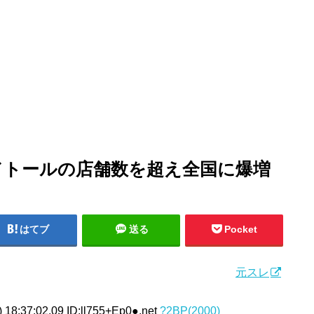
ドトールの店舗数を超え全国に爆増
はてブ
送る
Pocket
元スレ
18:37:02.09 ID:ll755+Ep0●.net
?2BP(2000)