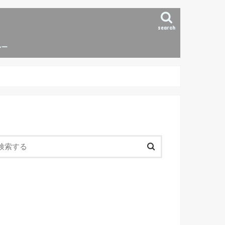
search
シー