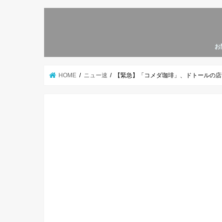
お
HOME
ニュー速
【緊急】「コメダ珈琲」、ドトールの店舗数を