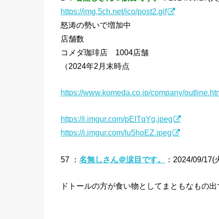
https://img.5ch.net/ico/post2.gif
怒涛の勢いで増加中
店舗数
コメダ珈琲店 1004店舗
（2024年2月末時点
https://www.komeda.co.jp/company/outline.ht
https://i.imgur.com/pEITqYg.jpeg
https://i.imgur.com/Iu5hoEZ.jpeg
57 ：
名無しさん＠涙目です。
：2024/09/17(火
ドトールの方が食い物としてまともなもの出