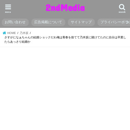
2ndMedia
menu
search
お問い合わせ
広告掲載について
サイトマップ
プライバシーポリ
HOME
乃木坂
さすがになぁちゃんの結婚ショックだわ俺は青春を捨てて乃木坂に賭けてたのに自分は卒業し
たらあっさり結婚か