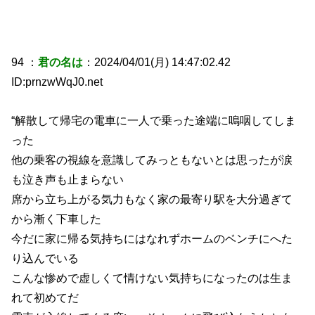
94 ：
君の名は
：2024/04/01(月) 14:47:02.42
ID:prnzwWqJ0.net
“解散して帰宅の電車に一人で乗った途端に嗚咽してしま
った
他の乗客の視線を意識してみっともないとは思ったが涙
も泣き声も止まらない
席から立ち上がる気力もなく家の最寄り駅を大分過ぎて
から漸く下車した
今だに家に帰る気持ちにはなれずホームのベンチにへた
り込んでいる
こんな惨めで虚しくて情けない気持ちになったのは生ま
れて初めてだ