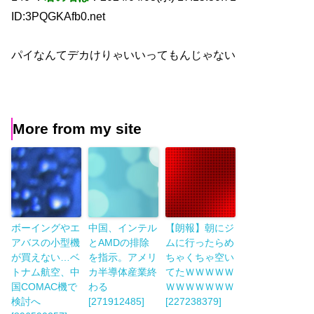
ID:3PQGKAfb0.net
パイなんてデカけりゃいいってもんじゃない
More from my site
ボーイングやエ
中国、インテル
【朗報】朝にジ
アバスの小型機
とAMDの排除
ムに行ったらめ
が買えない…ベ
を指示。アメリ
ちゃくちゃ空い
トナム航空、中
カ半導体産業終
てたＷＷＷＷＷ
国COMAC機で
わる
ＷＷＷＷＷＷＷ
検討へ
[271912485]
[227238379]