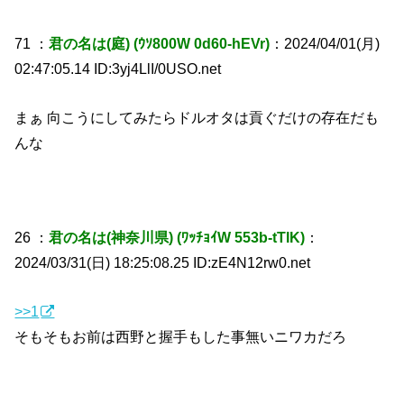
71 ：
君の名は(庭) (ｳｿ800W 0d60-hEVr)
：2024/04/01(月)
02:47:05.14 ID:3yj4LlI/0USO.net
まぁ 向こうにしてみたらドルオタは貢ぐだけの存在だも
んな
26 ：
君の名は(神奈川県) (ﾜｯﾁｮｲW 553b-tTIK)
：
2024/03/31(日) 18:25:08.25 ID:zE4N12rw0.net
>>1
そもそもお前は西野と握手もした事無いニワカだろ