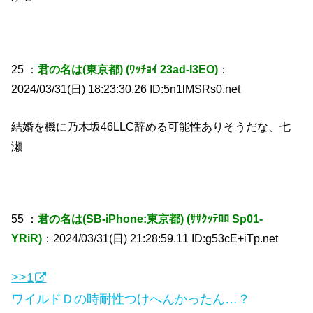
25 ：
君の名は(東京都) (ﾜｯﾁｮｲ 23ad-I3EO)
：
2024/03/31(日) 18:23:30.26 ID:5n1lMSRs0.net
結婚を機に乃木坂46LLC辞める可能性ありそうだな、七
瀬
55 ：
君の名は(SB-iPhone:東京都) (ｻｻｸｯﾃﾛﾛ Sp01-
YRiR)
：2024/03/31(日) 21:28:59.11 ID:g53cE+iTp.net
>>1
ワイルドＤの時耐性つけへんかったん…？