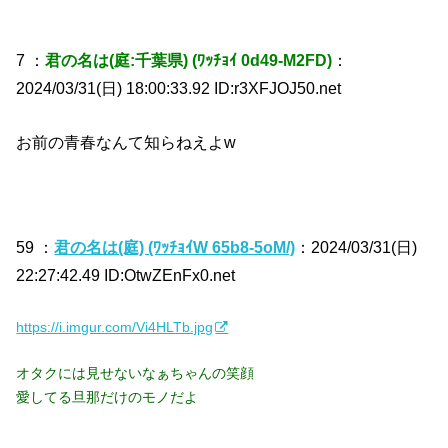
7 ：
君の名は(庭:千葉県) (ﾜｯﾁｮｲ 0d49-M2FD)
：
2024/03/31(日) 18:00:33.92 ID:r3XFJOJ50.net
お前の青春なんて知らねえよw
59 ：
君の名は(庭) (ﾜｯﾁｮｲW 65b8-5oM/)
：2024/03/31(日)
22:27:42.49 ID:OtwZEnFx0.net
https://i.imgur.com/Vi4HLTb.jpg
オタクには見せないなぁちゃんの笑顔
愛してる旦那だけのモノだよ