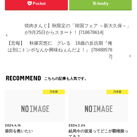
Pocket
feedly
焼肉きんぐ】秋限定の「韓国フェア ～新大久保～」
が9月25日からスタート！ [718678614]
【悲報】 秋篠宮悠仁 グレる 18歳の反抗期『俺
は別にトンボなんか興味ねぇんだよ！』 [78488578
7]
RECOMMEND
こちらの記事も人気です。
乃木坂
乃木坂
2024.4.14
2024.3.24
柴田を救いたい
結局今の坂道ってどこが覇権握っ
てる？