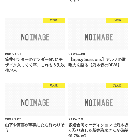
乃木坂
乃木坂
2024.7.26
2024.3.28
筒井センターのアンダーMVにモ
【Spicy Sessions】アルノの歌
ザイク入ってて草、これもう失敗
唱力を語る【乃木坂のDIVA】
作だろ
乃木坂
乃木坂
2024.1.27
2024.7.2
山下や賀喜が卒業したら終わりそ
坂道合同オーディションで乃木坂
う
が取り逃した新井彩永さんが偏差
値 78の超…