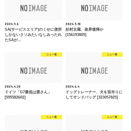
2024.9.6
2024.9.18
SA(サービスエリア)のくせに便所
杉村太蔵、政界復帰か
しかないクソみたいなしみったれ
[156193805]
たSAが…
ニュー速
ニュー速
2024.4.30
2024.6.4
ドイツ「G7最低は渡さん」
ドッグトレーナー、犬を宙吊りに
[595582602]
してサンドバッグ [323057825]
ニュー速
ニュー速