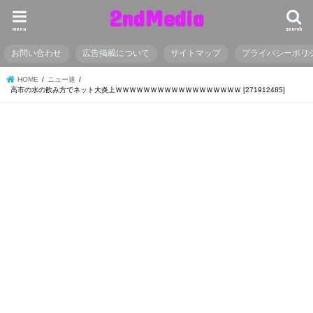
2ndMedia
menu
search
お問い合わせ
広告掲載について
サイトマップ
プライバシーポリ
HOME
ニュー速
高市の水の飲み方でネット大炎上ＷＷＷＷＷＷＷＷＷＷＷＷＷＷＷＷＷＷ [271912485]