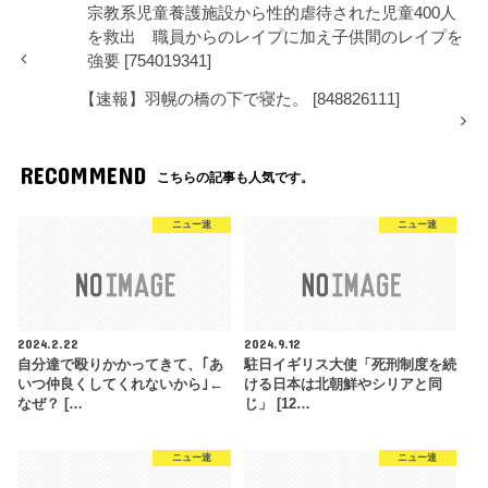
宗教系児童養護施設から性的虐待された児童400人
を救出 職員からのレイプに加え子供間のレイプを
強要 [754019341]
【速報】羽幌の橋の下で寝た。 [848826111]
RECOMMEND
こちらの記事も人気です。
ニュー速
ニュー速
2024.2.22
2024.9.12
自分達で殴りかかってきて、｢あ
駐日イギリス大使「死刑制度を続
いつ仲良くしてくれないから｣←
ける日本は北朝鮮やシリアと同
なぜ？ […
じ」 [12…
ニュー速
ニュー速