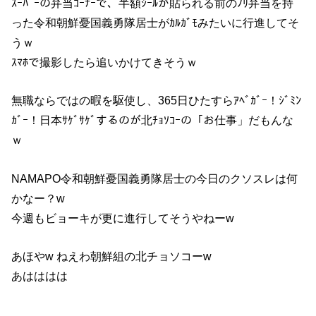
ｽｰﾊﾟｰの弁当ｺｰﾅｰで、半額ｼｰﾙが貼られる前のﾉﾘ弁当を持
った令和朝鮮憂国義勇隊居士がｶﾙｶﾞﾓみたいに行進してそ
うｗ
ｽﾏﾎで撮影したら追いかけてきそうｗ
無職ならではの暇を駆使し、365日ひたすらｱﾍﾞｶﾞｰ！ｼﾞﾐﾝ
ｶﾞｰ！日本ｻｹﾞｻｹﾞするのが北ﾁｮｿｺｰの「お仕事」だもんな
ｗ
NAMAPO令和朝鮮憂国義勇隊居士の今日のクソスレは何
かなー？w
今週もビョーキが更に進行してそうやねーw
あほやw ねえわ朝鮮組の北チョソコーw
あはははは