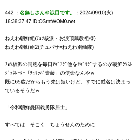
442 ：
名無しさん＠涙目です。
：2024/09/10(火)
18:38:37.47 ID:OSrntWOM0.net
ねえわ朝鮮組(ﾁｮｿ核派・お涙頂戴教祖様)
ねえわ朝鮮組2(チュバサ=ねえわ別働隊)
ﾁｮｿ核派の同胞を毎日ｱｹﾞｱｹﾞ他をｻｹﾞｻｹﾞするのが朝鮮ｸｿｽﾚ
ｼﾞｪﾈﾚｰﾀｰ「ﾁｭｻｯﾊﾟ齋藤」の使命なんやｗ
既に65歳だからもう先は短いけど、すでに戒名は決まっ
ているそうだｗ
「令和朝鮮憂国義勇隊居士」
すべては そこく ちょうせんのために