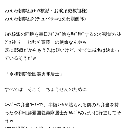
ねえわ朝鮮組(ﾁｮｿ核派・お涙頂戴教祖様)
ねえわ朝鮮組2(チュバサ=ねえわ別働隊)
ﾁｮｿ核派の同胞を毎日ｱｹﾞｱｹﾞ他をｻｹﾞｻｹﾞするのが朝鮮ｸｿｽﾚ
ｼﾞｪﾈﾚｰﾀｰ「ﾁｭｻｯﾊﾟ齋藤」の使命なんやｗ
既に65歳だからもう先は短いけど、すでに戒名は決まっ
ているそうだｗ
「令和朝鮮憂国義勇隊居士」
すべては そこく ちょうせんのために
ｽｰﾊﾟｰの弁当ｺｰﾅｰで、半額ｼｰﾙが貼られる前のﾉﾘ弁当を持
った令和朝鮮憂国義勇隊居士がｶﾙｶﾞﾓみたいに行進してそ
うｗ