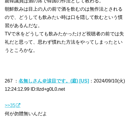
親韓議員は酒の席で韓国の作法として教わる。
朝鮮飲みは目上の人の前で酒を飲むのは無作法とされる
ので、どうしても飲みたい時は口を隠して飲むという慣
習があるんだな。
TVで水をどうしても飲みたかったけど視聴者の前では失
礼だと思って、思わず慣れた方法をやってしまったとい
うところかな。
267 ：
名無しさん＠涙目です。(庭) [US]
：2024/09/10(火)
12:24:12.99 ID:IIzd+g0L0.net
>>35
何が勿體無いんだよ