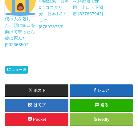
中継結果 日本
を14部署で使
0-1コスタリ
用 山口・下関
カ 日本1-2イ
市 [837857943]
僕は人を殺し
ラク
た。頭に銃口を
[878978753]
向けて撃ったら
彼は死んだ」
[902666507]
ニュー速
ポスト
シェア
はてブ
送る
Pocket
feedly