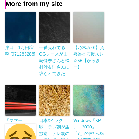
More from my site
岸田、1万円増
一番売れてる
【乃木坂46】賀
税 [971283288]
OGレースが山
喜遥香応援スレ
崎怜奈さんと松
☆56【かっき
村沙友理さんに
ー】
絞られてきた
「ママー
日本☓イラク
Windows「XP
戦 テレ朝が生
」「2000」
放送 テレ朝の
「7」の古いOS