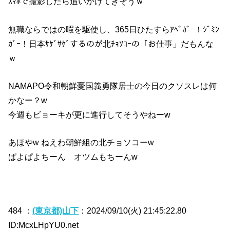
ｽﾏﾎで撮影したら追いかけてきそうｗ
無職ならではの暇を駆使し、365日ひたすらｱﾍﾞｶﾞｰ！ｼﾞﾐﾝ
ｶﾞｰ！日本ｻｹﾞｻｹﾞするのが北ﾁｮｿｺｰの「お仕事」だもんな
ｗ
NAMAPO令和朝鮮憂国義勇隊居士の今日のクソスレは何
かなー？w
今週もビョーキが更に進行してそうやねーw
あほやw ねえわ朝鮮組の北チョソコーw
ぱよぱよちーん オツムもちーんw
484 ：
(東京都)山下
：2024/09/10(火) 21:45:22.80
ID:McxLHpYU0.net