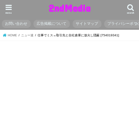
2ndMedia
menu
search
お問い合わせ
広告掲載について
サイトマップ
プライバシーポリ
HOME
ニュー速
仕事でミス→取引先と自社倉庫に放火し隠蔽 [754019341]