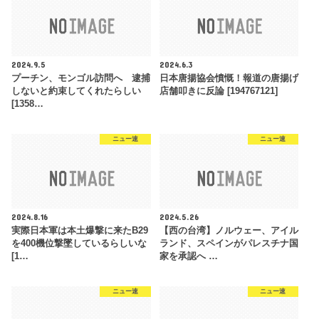
2024.9.5
2024.6.3
プーチン、モンゴル訪問へ 逮捕
日本唐揚協会憤慨！報道の唐揚げ
しないと約束してくれたらしい
店舗叩きに反論 [194767121]
[1358…
ニュー速
ニュー速
2024.8.16
2024.5.26
実際日本軍は本土爆撃に来たB29
【西の台湾】ノルウェー、アイル
を400機位撃墜しているらしいな
ランド、スペインがパレスチナ国
[1…
家を承認へ …
ニュー速
ニュー速