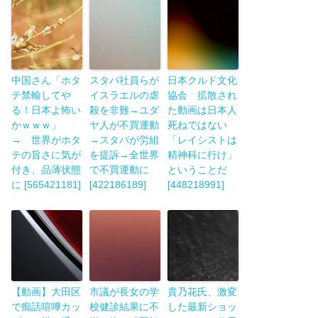
中国さん「ホタ
スタバ社員らが
日本クルド文化
テ禁輸してや
イスラエルの虐
協会 拡散され
る！日本よ怖い
殺を非難→ユダ
た動画は日本人
かｗｗｗ」
ヤ人が不買運動
死ねではない
→ 世界がホタ
→スタバが労組
「レイシストは
テの旨さに気が
を提訴→全世界
精神科に行け」
付き、品薄状態
で不買運動に
ということだ
に [565421181]
[422186189]
[448218991]
【動画】大田区
市議が長女の学
貴乃花氏、激変
で痴話喧嘩カッ
校健診結果に不
した最新ショッ