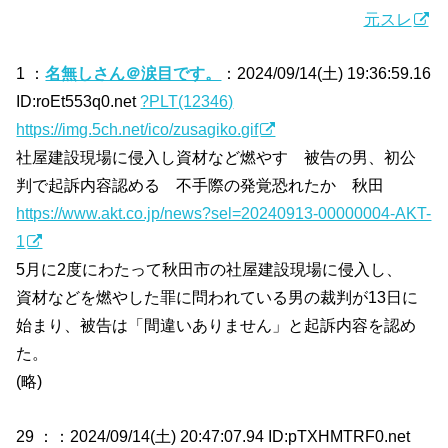
元スレ
1 ：
名無しさん＠涙目です。
：2024/09/14(土) 19:36:59.16
ID:roEt553q0.net
?PLT(12346)
https://img.5ch.net/ico/zusagiko.gif
社屋建設現場に侵入し資材など燃やす 被告の男、初公
判で起訴内容認める 不手際の発覚恐れたか 秋田
https://www.akt.co.jp/news?sel=20240913-00000004-AKT-
1
5月に2度にわたって秋田市の社屋建設現場に侵入し、
資材などを燃やした罪に問われている男の裁判が13日に
始まり、被告は「間違いありません」と起訴内容を認め
た。
(略)
29 ：
：2024/09/14(土) 20:47:07.94 ID:pTXHMTRF0.net