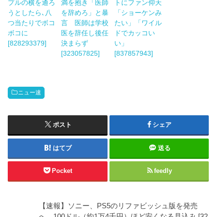
プルの横を通ろ
満を抱き「医師
トにファン仰天
うとしたら､八
を辞めろ」と暴
「ショーケンみ
つ当たりでボコ
言 医師は学校
たい」「ワイル
ボコに
医を辞任し後任
ドでカッコい
[828293379]
決まらず
い」
[323057825]
[837857943]
ニュー速
ポスト
シェア
はてブ
送る
Pocket
feedly
【速報】ソニー、PS5のリファビッシュ版を発売
へ 100ドル（約1万4千円）ほど安くなる見込み [32