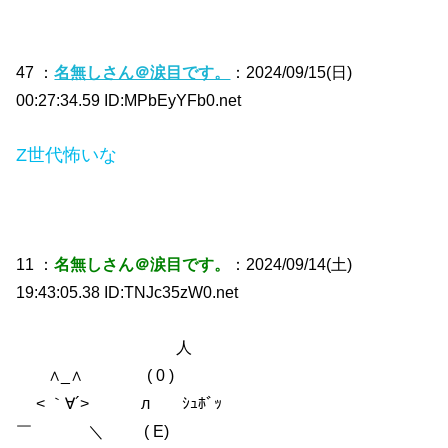
47 ：
名無しさん＠涙目です。
：2024/09/15(日)
00:27:34.59 ID:MPbEyYFb0.net
Z世代怖いな
11 ：
名無しさん＠涙目です。
：2024/09/14(土)
19:43:05.38 ID:TNJc35zW0.net
人
∧_∧ ( 0 )
< ｀∀´> л ｼｭﾎﾞｯ
￣ ＼ ( E)