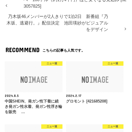
3057825]
乃木坂46メンバーが2人きりで1泊2日 新番組『乃
木坂、逃避行。』配信決定 池田瑛紗がビジュアル
をデザイン
RECOMMEND
こちらの記事も人気です。
ニュー速
ニュー速
2024.8.5
2024.2.17
中国SHEIN、発ガン性下着に続
グロモント [421685208]
き発ガン性水着、発ガン性浮き輪
を販売 …
ニュー速
ニュー速