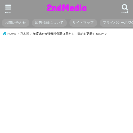
2ndMedia
menu
search
お問い合わせ
広告掲載について
サイトマップ
プライバシーポリ
HOME
乃木坂
年度末だが掛橋沙耶香は果たして契約を更新するのか？