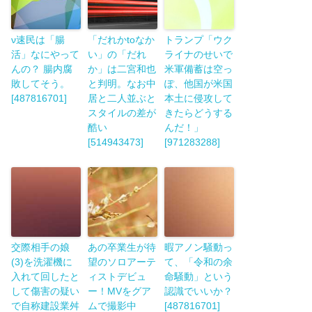
ν速民は「腸
「だれかtoなか
トランプ「ウク
活」なにやって
い」の「だれ
ライナのせいで
んの？ 腸内腐
か」は二宮和也
米軍備蓄は空っ
敗してそう。
と判明。なお中
ぽ、他国が米国
[487816701]
居と二人並ぶと
本土に侵攻して
スタイルの差が
きたらどうする
酷い
んだ！」
[514943473]
[971283288]
交際相手の娘
あの卒業生が待
暇アノン騒動っ
(3)を洗濯機に
望のソロアーテ
て、「令和の余
入れて回したと
ィストデビュ
命騒動」という
して傷害の疑い
ー！MVをグア
認識でいいか？
で自称建設業舛
ムで撮影中
[487816701]