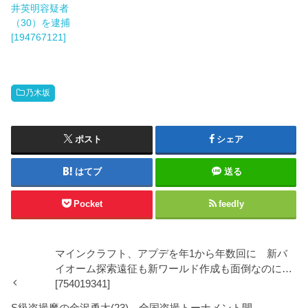
井英明容疑者
（30）を逮捕
[194767121]
乃木坂
ポスト
シェア
はてブ
送る
Pocket
feedly
マインクラフト、アプデを年1から年数回に 新バ
イオーム探索遠征も新ワールド作成も面倒なのに…
[754019341]
S級盗撮魔の金沢勇太(23)、全国盗撮トーナメント開