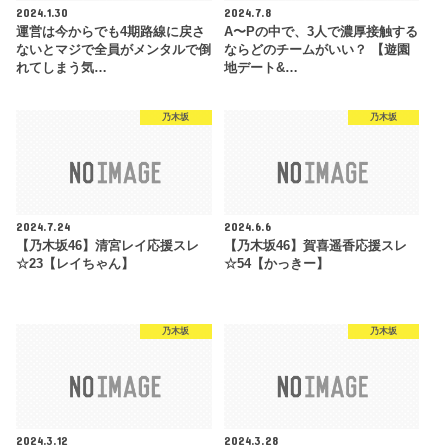
2024.1.30
2024.7.8
運営は今からでも4期路線に戻さ
A〜Pの中で、3人で濃厚接触する
ないとマジで全員がメンタルで倒
ならどのチームがいい？ 【遊園
れてしまう気…
地デート&…
乃木坂
乃木坂
2024.7.24
2024.6.6
【乃木坂46】清宮レイ応援スレ
【乃木坂46】賀喜遥香応援スレ
☆23【レイちゃん】
☆54【かっきー】
乃木坂
乃木坂
2024.3.12
2024.3.28