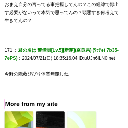
おまえ自分の言ってる事把握してんの？この経緯で顔出
す必要がないって本気で思ってんの？頭悪すぎ何考えて
生きてんの？
171 ：
君の名は 警備員[Lv.5][新芽](奈良県) (ﾜｯﾁｮｲ 7b35-
7ePS)
：2024/07/21(日) 18:35:16.04 ID:uUJn6lLN0.net
今野の隠蔽びびり体質無能しね
More from my site