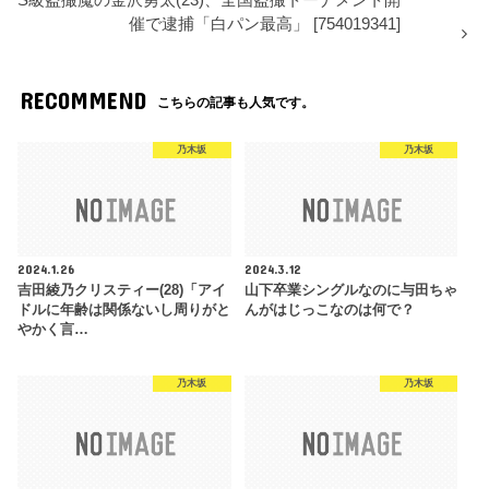
催で逮捕「白パン最高」 [754019341]
RECOMMEND
こちらの記事も人気です。
乃木坂
乃木坂
2024.1.26
2024.3.12
吉田綾乃クリスティー(28)「アイ
山下卒業シングルなのに与田ちゃ
ドルに年齢は関係ないし周りがと
んがはじっこなのは何で？
やかく言…
乃木坂
乃木坂