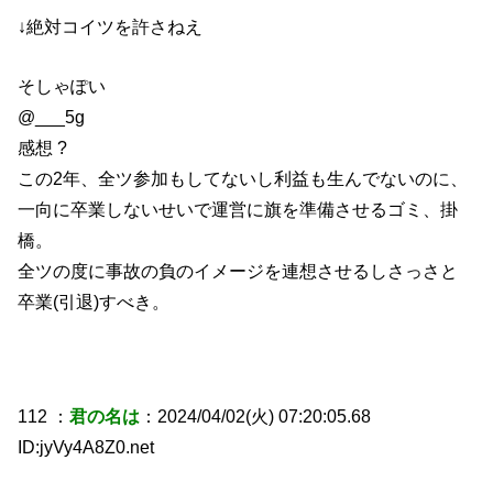
↓絶対コイツを許さねえ
そしゃぽい
@___5g
感想 ?
この2年、全ツ参加もしてないし利益も生んでないのに、
一向に卒業しないせいで運営に旗を準備させるゴミ、掛
橋。
全ツの度に事故の負のイメージを連想させるしさっさと
卒業(引退)すべき。
112 ：
君の名は
：2024/04/02(火) 07:20:05.68
ID:jyVy4A8Z0.net