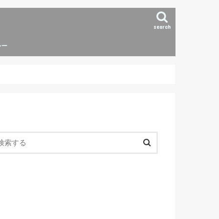
search
シー