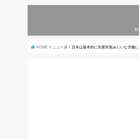
お
HOME
ニュー速
日本は基本的に失業対策みたいな労働になっ