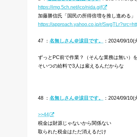
https://img.5ch.net/ico/nida.gif
加藤勝信氏「国民の所得倍増を推し進める」
https://approach.yahoo.co.jp/r/SwgTLr?src=h
47 ：
名無しさん＠涙目です。
：2024/09/10(火
ずっとPC前で作業？（そんな業務は無い）
そいつの給料で3人は雇えるんだからな
48 ：
名無しさん＠涙目です。
：2024/09/10(火
>>44
税金は財源じゃないから関係ない
取られた税金はただ消えるだけ