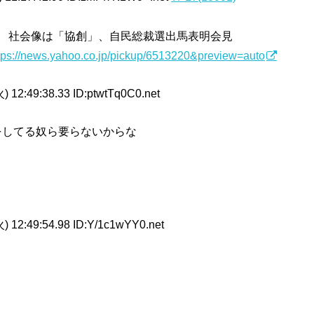
 社会像は「協創」、自民総裁選出馬表明会見
ttps://news.yahoo.co.jp/pickup/6513220&preview=auto
) 12:49:38.33 ID:ptwtTq0C0.net
をしてる奴ら要らないからな
) 12:49:54.98 ID:Y/1c1wYY0.net