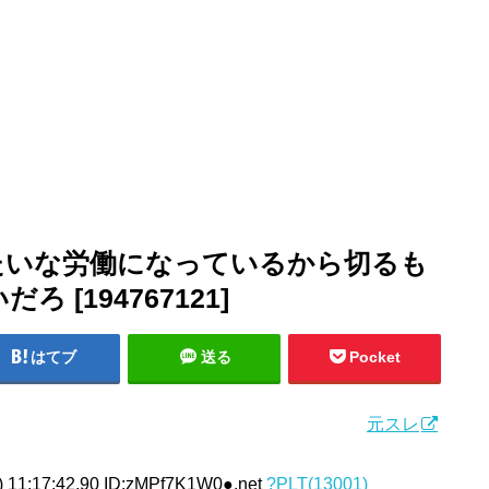
たいな労働になっているから切るも
[194767121]
はてブ
送る
Pocket
元スレ
 11:17:42.90 ID:zMPf7K1W0●.net
?PLT(13001)