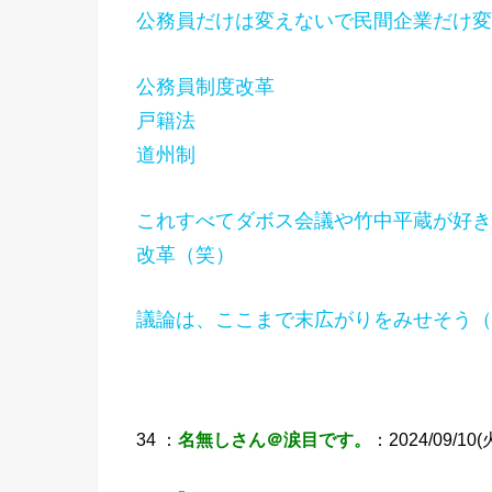
公務員だけは変えないで民間企業だけ変え
公務員制度改革
戸籍法
道州制
これすべてダボス会議や竹中平蔵が好き
改革（笑）
議論は、ここまで末広がりをみせそう（
34 ：
名無しさん＠涙目です。
：2024/09/10(火