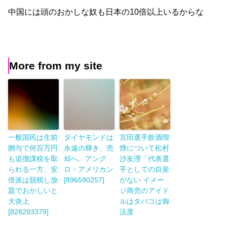
中国には頭のおかしな奴も日本の10倍以上いるからな
More from my site
一般国民は生前
ダイヤモンドは
宮田選手飲酒喫
贈与で何百万円
永遠の輝き、売
煙について松村
も追徴課税を取
却へ。アング
沙友理「代表選
られる一方、安
ロ・アメリカン
手としての自覚
倍派は脱税し放
[896590257]
がない イメー
題でおかしいと
ジ商売のアイド
大炎上
ルはタバコは御
[828293379]
法度