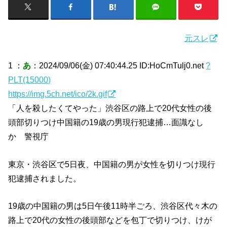
元スレ
1 ：
あ
：2024/09/06(金) 07:40:44.25 ID:HoCmTulj0.net
?
PLT(15000)
https://img.5ch.net/ico/2k.gif
「人を殺したくてやった」渋谷区の路上で20代女性の後
頭部切りつけ中国籍の19歳の男現行犯逮捕…面識なし
か 警視庁
東京・渋谷区で5日夜、中国籍の男が女性を切りつけ現行
犯逮捕されました。
19歳の中国籍の男は5日午後11時半ごろ、渋谷区代々木の
路上で20代の女性の後頭部などを包丁で切りつけ、けが