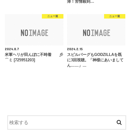
滞！苦情殺到…
ニュー速
ニュー速
2024.8.7
2024.2.15
米軍ヘリが田んぼに不時着 彡
スピルバーグもGODZILLAを既
⌒ミ [725951203]
に3回視聴。「神様にあいまして
ん……」…