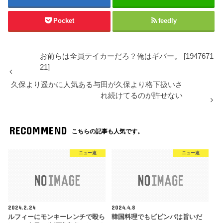
Pocket
feedly
お前らは全員テイカーだろ？俺はギバー。 [1947671
21]
久保より遥かに人気ある与田が久保より格下扱いさ
れ続けてるのが許せない
RECOMMEND
こちらの記事も人気です。
ニュー速
ニュー速
2024.2.24
2024.4.8
ルフィーにモンキーレンチで殴ら
韓国料理でもビビンバは旨いだ