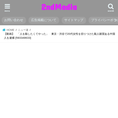
2ndMedia
menu
search
お問い合わせ
広告掲載について
サイトマップ
プライバシーポリ
HOME
ニュー速
【動画】 「人を殺したくてやった」 東京・渋谷で20代女性を切りつけた殺人願望ある中国
人を逮捕 [593349633]