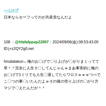
>>124
日本ならセーフってのが共産党なんだよ
108 ：
@hfafafppap22897
：2024/09/06(金) 08:53:43.00
ID:j+z2QY2g0.net
hinatatakun←俺のお〇げで〇り上げが〇がりまくってて
草＾＾完全に人生そ〇してんじゃんｗまあ事実的に俺の
お〇げで1ミリでも人生〇退してたらワロスｗｗｗつべで
こ〇つの事〇いたんだよｗその後の売り上げの〇がり方
マジで〇えたんだが＾＾