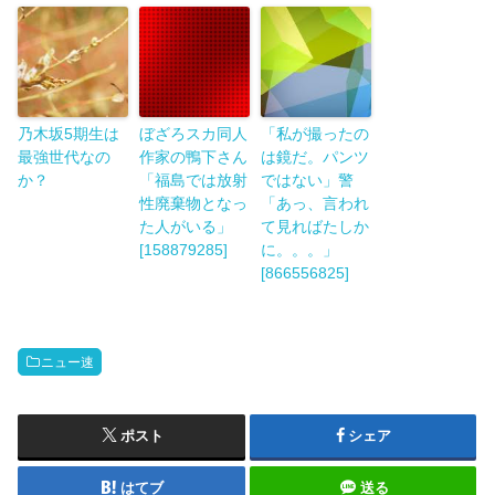
乃木坂5期生は
ぼざろスカ同人
「私が撮ったの
最強世代なの
作家の鴨下さん
は鏡だ。パンツ
か？
「福島では放射
ではない」警
性廃棄物となっ
「あっ、言われ
た人がいる」
て見ればたしか
[158879285]
に。。。」
[866556825]
ニュー速
ポスト
シェア
はてブ
送る