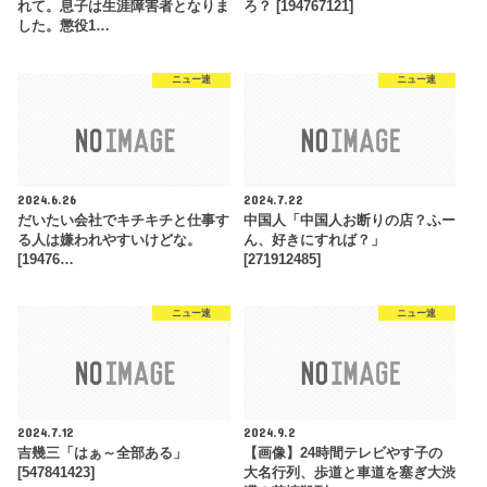
れて。息子は生涯障害者となりま
ろ？ [194767121]
した。懲役1…
ニュー速
ニュー速
2024.6.26
2024.7.22
だいたい会社でキチキチと仕事す
中国人「中国人お断りの店？ふー
る人は嫌われやすいけどな。
ん、好きにすれば？」
[19476…
[271912485]
ニュー速
ニュー速
2024.7.12
2024.9.2
吉幾三「はぁ～全部ある」
【画像】24時間テレビやす子の
[547841423]
大名行列、歩道と車道を塞ぎ大渋