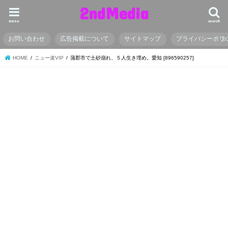
2ndMedia
menu
search
お問い合わせ
広告掲載について
サイトマップ
プライバシーポリ
HOME
ニュー速VIP
蒲郡市で土砂崩れ、５人生き埋め。愛知 [896590257]