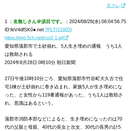
元スレ
1 ：
名無しさん＠涙目です。
：2024/08/28(水) 06:04:56.75
ID:feV4dfSK0●.net
?PLT(21003)
https://img.5ch.net/ico/2-1.gif
愛知県蒲郡市で土砂崩れ、5人生き埋めの通報 うち1人
は救助される
2024年8月28日 0時10分 朝日新聞
27日午後10時10分ごろ、愛知県蒲郡市竹谷町大久古で住
宅1棟が土砂崩れに巻き込まれ、家族5人が生き埋めにな
った、と女性から119番通報があった。うち1人は救助さ
れ、意識はあるという。
蒲郡市消防本部などによると、生き埋めになったのは70
代の父親と母親、40代の長女と次女、30代の長男の計5