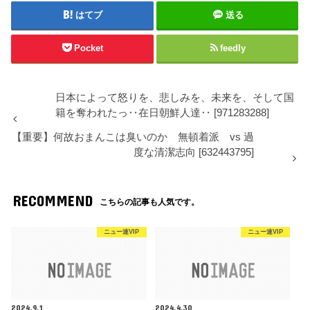
はてブ
送る
Pocket
feedly
日本によって怒りを、悲しみを、未来を、そして国
籍を奪われたっ‥在日朝鮮人達‥ [971283288]
【重要】何故おまんこは臭いのか 無頓着派 vs 過
度な清潔志向 [632443795]
RECOMMEND
こちらの記事も人気です。
ニュー速VIP
ニュー速VIP
2024.9.1
2024.4.30