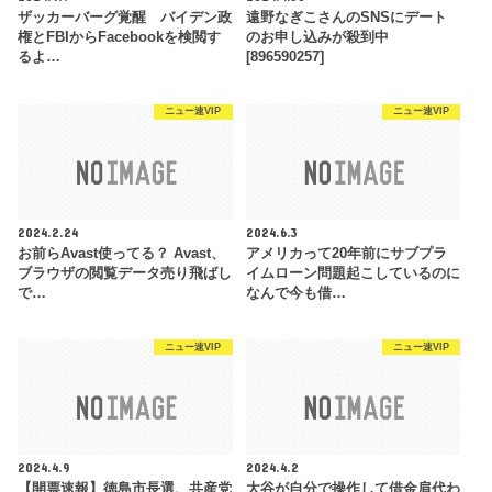
ザッカーバーグ覚醒 バイデン政
遠野なぎこさんのSNSにデート
権とFBIからFacebookを検閲す
のお申し込みが殺到中
るよ…
[896590257]
ニュー速VIP
ニュー速VIP
2024.2.24
2024.6.3
お前らAvast使ってる？ Avast、
アメリカって20年前にサブプラ
ブラウザの閲覧データ売り飛ばし
イムローン問題起こしているのに
で…
なんで今も借…
ニュー速VIP
ニュー速VIP
2024.4.9
2024.4.2
【開票速報】徳島市長選、共産党
大谷が自分で操作して借金肩代わ