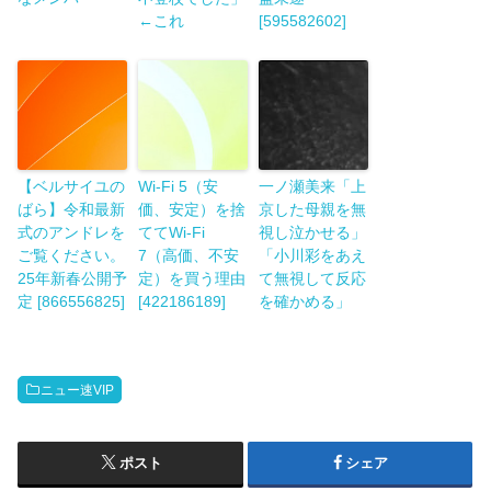
←これ
[595582602]
【ベルサイユの
Wi-Fi 5（安
一ノ瀬美来「上
ばら】令和最新
価、安定）を捨
京した母親を無
式のアンドレを
ててWi-Fi
視し泣かせる」
ご覧ください。
7（高価、不安
「小川彩をあえ
25年新春公開予
定）を買う理由
て無視して反応
定 [866556825]
[422186189]
を確かめる」
ニュー速VIP
ポスト
シェア