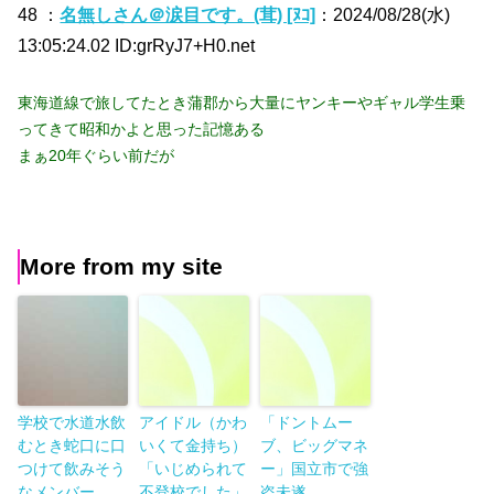
48 ：
名無しさん＠涙目です。(茸) [ﾇｺ]
：2024/08/28(水)
13:05:24.02 ID:grRyJ7+H0.net
東海道線で旅してたとき蒲郡から大量にヤンキーやギャル学生乗
ってきて昭和かよと思った記憶ある
まぁ20年ぐらい前だが
More from my site
学校で水道水飲
アイドル（かわ
「ドントムー
むとき蛇口に口
いくて金持ち）
ブ、ビッグマネ
つけて飲みそう
「いじめられて
ー」国立市で強
なメンバー
不登校でした」
盗未遂