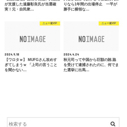
が支援した遠藤彰良氏が当選確
りなら1年間の出場停止 一平が
実！元・自民衆…
勝手に横領な…
ニュー速VIP
ニュー速VIP
2024.9.18
2024.4.24
【ワロタｗ】 MUFGさん攻めす
秋元司って中国から巨額の賄.賂
ぎてしまうｗ 「上司の言うこと
を受けて逮捕されたのに、何でま
を聞かない…
た選挙に出馬…