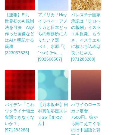
【速報】EU、
アメリカ「Hey
パレスチナ国家
世界初のAI規制
イッペイ！アメ
承認は「テロへ
法を可決 AIが
リカと日本どっ
の報酬」イスラ
作った画像など
ちの刑務所に入
エル反発。もう
はAIと明記する
りたい？選
さ、イスラエル
義務
べ！」水原「(
に核ぶち込めば
[323057825]
`･ω･) ｳｰﾑ…」
良いじゃん
[902666507]
[971283288]
バイデン「これ
【乃木坂46】田
ハワイのロース
ウクライナ領土
村真佑応援スレ
カツ定食、
奪還できなくな
☆25【まゆた
7500円。街か
いか？」
ん】
ら聞こえてくる
[971283288]
のは中国語と韓