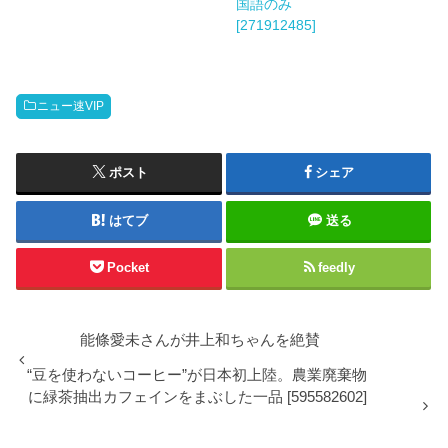
国語のみ
[271912485]
ニュー速VIP
ポスト
シェア
はてブ
送る
Pocket
feedly
能條愛未さんが井上和ちゃんを絶賛
“豆を使わないコーヒー”が日本初上陸。農業廃棄物
に緑茶抽出カフェインをまぶした一品 [595582602]