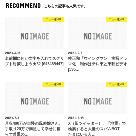
RECOMMEND
こちらの記事も人気です。
ニュー速VIP
ニュー速VIP
2024.3.16
2024.9.5
名前欄に何か文字を入れてスクリ
桂正和「ウイングマン」実写ドラ
プト対策しよう★32 [643485443]
マ化 制作はテレ東と東映ビデオ
[595…
ニュー速VIP
ニュー速VIP
2024.7.8
2024.8.14
月収400万が自慢の風俗嬢さん、
X（旧ツイッター）、「地震」で
手取り20万で満足して幸せに暮
検索すると大量のスパムBOT
らす普通の…
たまにいる人…