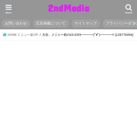
2ndMedia
menu
search
お問い合わせ
広告掲載について
サイトマップ
プライバシーポリ
HOME
ニュー速VIP
大谷、メジャー初の43-43ｷﾀ━━━━(ﾟ∀ﾟ)━━━━!! [128776494]