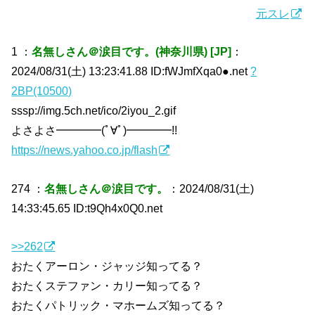
元スレ
1 ：
名無しさん＠涙目です。(神奈川県) [JP]
：
2024/08/31(土) 13:23:41.88 ID:fWJmfXqa0●.net
?
2BP(10500)
sssp://img.5ch.net/ico/2iyou_2.gif
よさよさ━━━━(ﾟ∀ﾟ)━━━━!!
https://news.yahoo.co.jp/flash
274 ：
名無しさん＠涙目です。
：2024/08/31(土)
14:33:45.65 ID:t9Qh4x0Q0.net
>>262
おたくアーロン・ジャッジ知ってる？
おたくステファン・カリー知ってる？
おたくパトリック・マホームズ知ってる？