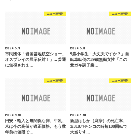
ニュー速VIP
ニュー速VIP
2024.5.9
2024.5.8
市民団体「岩国基地航空ショー、
9歳小学生「大丈夫ですか？」自
オスプレイの展示反対！」→普通
転車転倒の39歳無職女性「この
に無視され１…
糞ガキ調子乗…
ニュー速VIP
ニュー速VIP
2024.9.10
2024.3.18
円安・輸入と無関係な卵、牛乳、
新型はしか（麻疹）の死亡率、
米は今の高値が適正価格。もう数
1/319パチンコの時短100回転で
年前の値段で…
大当りす…