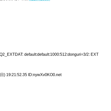
2_EXTDAT: default:default:1000:512:donguri=3/2: EXT
日) 19:21:52.35 ID:nywXv0KO0.net