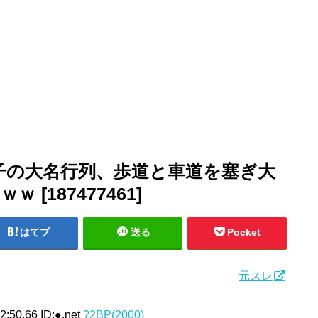
子の大名行列、歩道と車道を塞ぎ大
[187477461]
はてブ
送る
Pocket
元スレ
:50.66 ID:●.net
?2BP(2000)