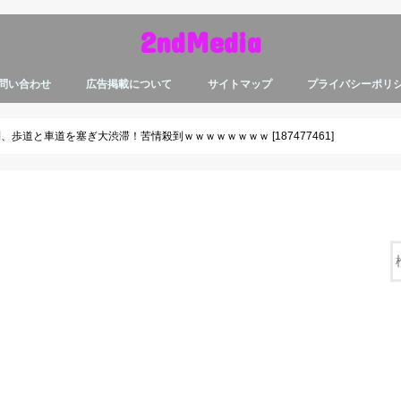
2ndMedia
問い合わせ
広告掲載について
サイトマップ
プライバシーポリ
歩道と車道を塞ぎ大渋滞！苦情殺到ｗｗｗｗｗｗｗｗ [187477461]