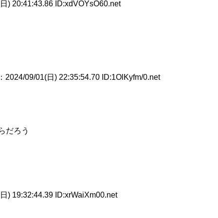
日) 20:41:43.86 ID:xdVOYsO60.net
：2024/09/01(日) 22:35:54.70 ID:1OlKyfm/0.net
らだろう
日) 19:32:44.39 ID:xrWaiXm00.net