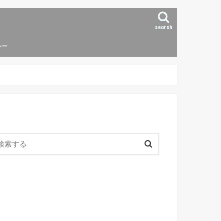
search
シー