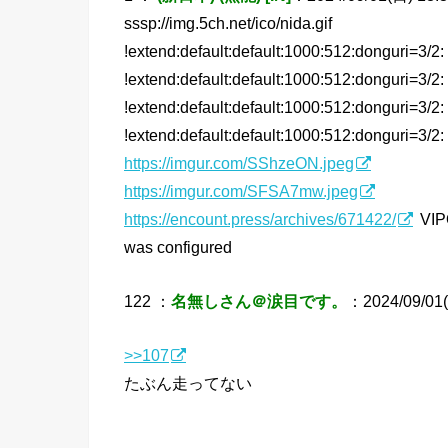
sssp://img.5ch.net/ico/nida.gif
!extend:default:default:1000:512:donguri=3/2:
!extend:default:default:1000:512:donguri=3/2:
!extend:default:default:1000:512:donguri=3/2:
!extend:default:default:1000:512:donguri=3/2:
https://imgur.com/SShzeON.jpeg
https://imgur.com/SFSA7mw.jpeg
https://encount.press/archives/671422/
VIPQ
was configured
122 ：
名無しさん＠涙目です。
：2024/09/01(
>>107
たぶん走ってない