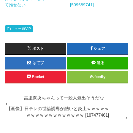
て推せない
[509689741]
ニュー速VIP
ポスト
シェア
はてブ
送る
Pocket
feedly
冨里奈央ちゃんって一般人気出そうだな
【画像】日テレの世論誘導が酷いと炎上ｗｗｗｗｗ
ｗｗｗｗｗｗｗｗｗｗｗｗｗ [187477461]