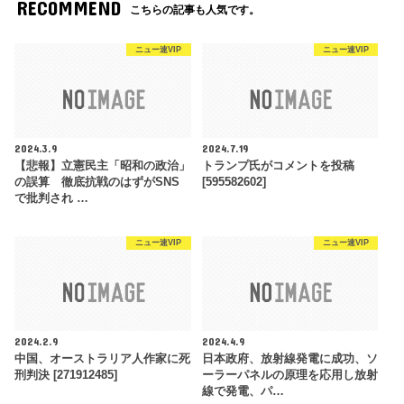
RECOMMEND
こちらの記事も人気です。
ニュー速VIP
ニュー速VIP
2024.3.9
2024.7.19
【悲報】立憲民主「昭和の政治」
トランプ氏がコメントを投稿
の誤算 徹底抗戦のはずがSNS
[595582602]
で批判され …
ニュー速VIP
ニュー速VIP
2024.2.9
2024.4.9
中国、オーストラリア人作家に死
日本政府、放射線発電に成功、ソ
刑判決 [271912485]
ーラーパネルの原理を応用し放射
線で発電、パ…