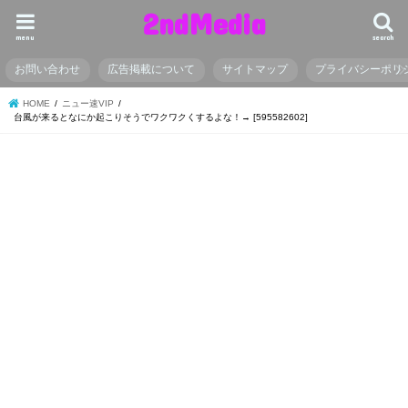
2ndMedia
menu
search
お問い合わせ
広告掲載について
サイトマップ
プライバシーポリ
HOME
ニュー速VIP
台風が来るとなにか起こりそうでワクワクくするよな！→ [595582602]