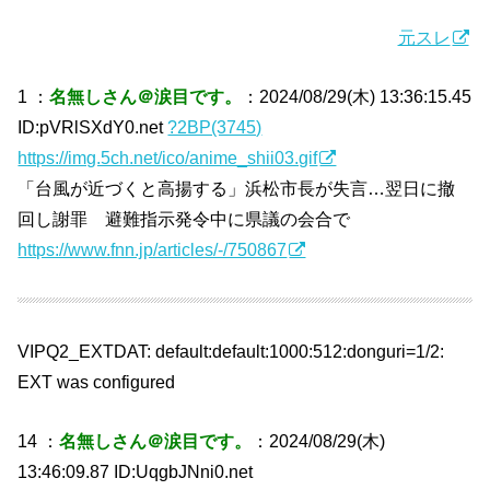
元スレ
1 ：
名無しさん＠涙目です。
：2024/08/29(木) 13:36:15.45
ID:pVRlSXdY0.net
?2BP(3745)
https://img.5ch.net/ico/anime_shii03.gif
「台風が近づくと高揚する」浜松市長が失言…翌日に撤
回し謝罪 避難指示発令中に県議の会合で
https://www.fnn.jp/articles/-/750867
VIPQ2_EXTDAT: default:default:1000:512:donguri=1/2:
EXT was configured
14 ：
名無しさん＠涙目です。
：2024/08/29(木)
13:46:09.87 ID:UqgbJNni0.net