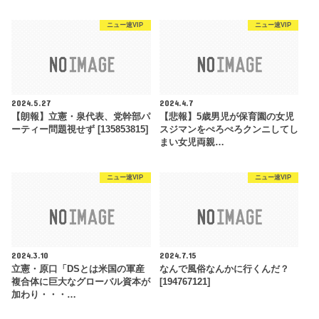
ニュー速VIP
ニュー速VIP
2024.5.27
2024.4.7
【朗報】立憲・泉代表、党幹部パ
【悲報】5歳男児が保育園の女児
ーティー問題視せず [135853815]
スジマンをぺろぺろクンニしてし
まい女児両親…
ニュー速VIP
ニュー速VIP
2024.3.10
2024.7.15
立憲・原口「DSとは米国の軍産
なんで風俗なんかに行くんだ？
複合体に巨大なグローバル資本が
[194767121]
加わり・・・…