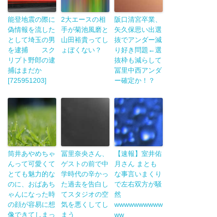
能登地震の際に
2大エースの相
阪口清宮卒業、
偽情報を流した
手が菊池風磨と
矢久保思い出選
として埼玉の男
山田裕貴ってし
抜でアンダー減
を逮捕 スク
ょぼくない？
り好き問題←選
リプト野郎の逮
抜枠も減らして
捕はまだか
冨里中西アンダ
[725951203]
ー確定か！？
筒井あやめちゃ
冨里奈央さん、
【速報】室井佑
んって可愛くて
ゲストの前で中
月さん まとも
とても魅力的な
学時代の辛かっ
な事言いまくり
のに、おばあち
た過去を告白し
で左右双方が騒
ゃんになった時
てスタジオの空
然
の顔が容易に想
気を悪くしてし
wwwwwwwwww
像できてしまっ
まう
ww