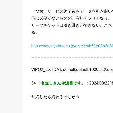
なお、サービス終了後もデータを引き継い
信は必要がないものの、有料アプリとなり、
リーフチケットは引き継ぎができない。こち
る。
https://news.yahoo.co.jp/articles/b51e08b
VIPQ2_EXTDAT: default:default:1000:512:don
34 ：
名無しさん＠涙目です。
：2024/08/22(木
サ終したら終わるっちゅう