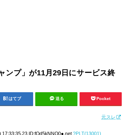
ャンプ」が11月29日にサービス終
はてブ
送る
Pocket
元スレ
 17:33:35.23 ID:fQd5kNNQ0●.net
?PLT(13001)