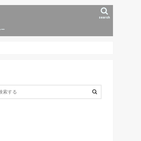
search
シー