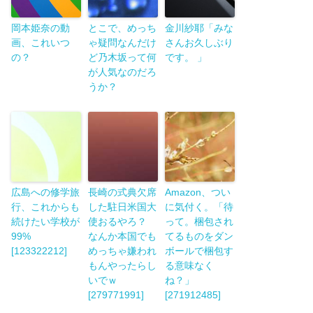
岡本姫奈の動
とこで、めっち
金川紗耶「みな
画、これいつ
ゃ疑問なんだけ
さんお久しぶり
の？
ど乃木坂って何
です。 」
が人気なのだろ
うか？
広島への修学旅
長崎の式典欠席
Amazon、つい
行、これからも
した駐日米国大
に気付く。「待
続けたい学校が
使おるやろ？
って。梱包され
99%
なんか本国でも
てるものをダン
[123322212]
めっちゃ嫌われ
ボールで梱包す
もんやったらし
る意味なく
いでｗ
ね？」
[279771991]
[271912485]