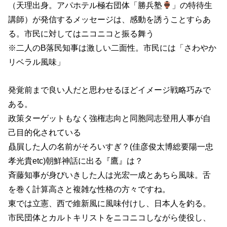
（天理出身。アパホテル極右団体「勝兵塾
」の特待生
講師）が発信するメッセージは、感動を誘うことすらあ
る。市民に対してはニコニコと振る舞う
※二人のB落民知事は激しい二面性。市民には「さわやか
リベラル風味」
発覚前まで良い人だと思わせるほどイメージ戦略巧みで
ある。
政策ターゲットもなく強権志向と同胞同志登用人事が自
己目的化されている
贔屓した人の名前がそろいすぎ？(佳彦俊太博総要陽一忠
孝光貴etc)朝鮮神話に出る『鷹』は？
斉藤知事が身びいきした人は光宏一成とあちら風味。舌
を巻く計算高さと複雑な性格の方々ですね。
東では立憲、西で維新風に風味付けし、日本人を釣る。
市民団体とカルトキリストをニコニコしながら使役し、