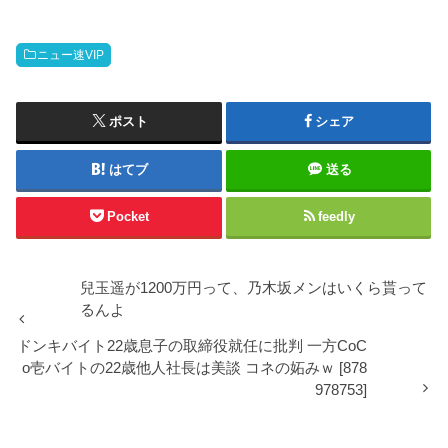
ニュー速VIP
ポスト
シェア
はてブ
送る
Pocket
feedly
兒玉遥が1200万円って、乃木坂メンはいくら貰って
るんよ
ドンキバイト22歳息子の取締役就任に批判 一方CoC
o壱バイトの22歳他人社長は美談 コネの妬みｗ [878
978753]