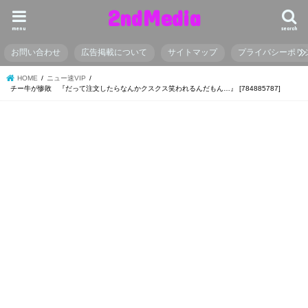
2ndMedia
menu
search
お問い合わせ
広告掲載について
サイトマップ
プライバシーポリ
HOME
ニュー速VIP
チー牛が惨敗 『だって注文したらなんかクスクス笑われるんだもん…』 [784885787]