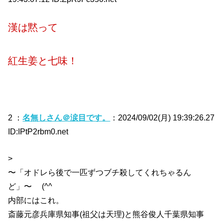
漢は黙って
紅生姜と七味！
2 ：
名無しさん＠涙目です。
：2024/09/02(月) 19:39:26.27
ID:IPtP2rbm0.net
>
〜「オドレら後で一匹ずつブチ殺してくれちゃるん
ど」〜 (^^ゞ
内部にはこれ。
斎藤元彦兵庫県知事(祖父は天理)と熊谷俊人千葉県知事