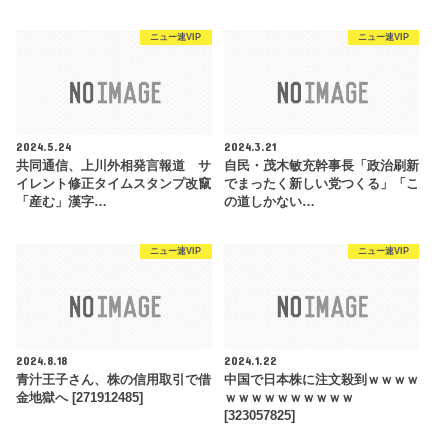
ニュー速VIP
ニュー速VIP
2024.5.24
2024.3.21
共同通信、上川外相発言報道 サ
自民・茂木敏充幹事長「政治刷新
イレント修正タイムスタンプ改竄
でまったく新しい党つくる」「こ
「産む」漢字…
の道しかない…
ニュー速VIP
ニュー速VIP
2024.8.18
2024.1.22
青汁王子さん、株の信用取引で借
中国で日本株に注文殺到ｗｗｗｗ
金地獄へ [271912485]
ｗｗｗｗｗｗｗｗｗｗ
[323057825]