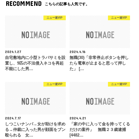
RECOMMEND
こちらの記事も人気です。
ニュー速VIP
ニュー速VIP
2024.1.27
2024.4.16
自宅敷地内に小型トラバサミを設
無職(30)「非常停止ボタンを押し
置し、9匹の不法侵入ネコを再起
たら電車が止まると思って押し
不能にした男…
た」 […
ニュー速VIP
ニュー速VIP
2024.7.17
2024.4.21
しつこいナンパ→女が助けを求め
「家の中に入って金を持ってくる
る→仲裁に入った男が顔面をブン
だけの案件」 無職２３歳逮捕
殴られる 女…
[4482…