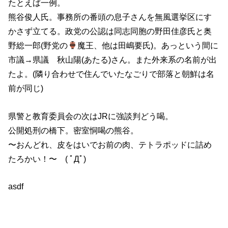
たとえば一例。
熊谷俊人氏。事務所の番頭の息子さんを無風選挙区にす
かさず立てる。政党の公認は同志同胞の野田佳彦氏と奥
野総一郎(野党の
魔王、他は田嶋要氏)。あっという間に
市議→県議 秋山陽(あたる)さん。また外来系の名前が出
たよ。(隣り合わせで住んでいたなごりで部落と朝鮮は名
前が同じ)
県警と教育委員会の次はJRに強談判どう喝。
公開処刑の橋下。密室恫喝の熊谷。
〜おんどれ、皮をはいでお前の肉、テトラポッドに詰め
たろかい！〜 ( ﾟДﾟ)
asdf