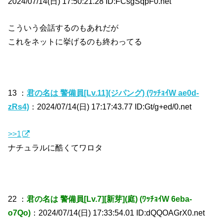
2024/07/14(日) 17:50:21.28 ID:FCsgSqpF0.net
こういう会話するのもあれだが
これをネットに挙げるのも終わってる
13 ：
君の名は 警備員[Lv.11](ジパング) (ﾜｯﾁｮｲW ae0d-
zRs4)
：2024/07/14(日) 17:17:43.77 ID:Gt/g+ed/0.net
>>1
ナチュラルに酷くてワロタ
22 ：
君の名は 警備員[Lv.7][新芽](庭) (ﾜｯﾁｮｲW 6eba-
o7Qo)
：2024/07/14(日) 17:33:54.01 ID:dQQOAGrX0.net