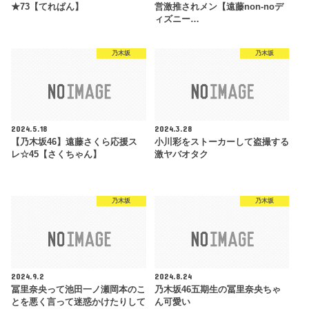
★73【てれぱん】
営激推されメン【遠藤non-noデ
ィズニー…
乃木坂
乃木坂
2024.5.18
2024.3.28
【乃木坂46】遠藤さくら応援ス
小川彩をストーカーして盗撮する
レ☆45【さくちゃん】
激ヤバオタク
乃木坂
乃木坂
2024.9.2
2024.8.24
冨里奈央って池田一ノ瀬岡本のこ
乃木坂46五期生の冨里奈央ちゃ
とを悪く言って迷惑かけたりして
ん可愛い