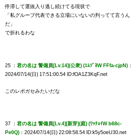
停滞して選抜入り逃し続けてる現状で
「私グループ代表できる立場にいないの判ってて言うん
だ」
で折れるわな
25 ：
君の名は 警備員[Lv.14](公衆) (ｴﾑｿﾞﾈW FFfa-cjpN)
：
2024/07/14(日) 17:51:00.54 ID:fOA1Z3KqF.net
このレポガセみたいだな
37 ：
君の名は 警備員[Lv.4][新芽](庭) (ﾜｯﾁｮｲW b68c-
Pe0Q)
：2024/07/14(日) 22:08:58.54 ID:k5y5oeU30.net