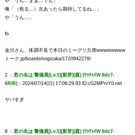
や「うん…まぁ…でも」
俺「（焦る…）次あったら期待してるね…」
や「うん…」
fo
金川さん、体調不良で本日のミーグリ欠席wwwwwwww
トーク.jp/boards/nogizaka/1720942278/
2 ：
君の名は 警備員[Lv.5][新芽](庭) (ﾜｯﾁｮｲW 8dc7-
6R/B)
：2024/07/14(日) 17:06:29.93 ID:cG2MPrvY0.net
ヤバすぎ
8 ：
君の名は 警備員[Lv.5][新芽](庭) (ﾜｯﾁｮｲW 8dc7-