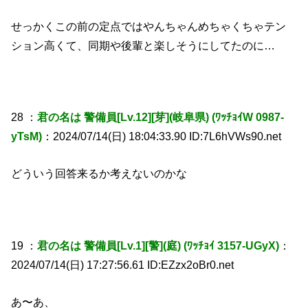
せっかくこの前の定点ではやんちゃんめちゃくちゃテン
ション高くて、同期や後輩と楽しそうにしてたのに…
28 ：
君の名は 警備員[Lv.12][芽](岐阜県) (ﾜｯﾁｮｲW 0987-
yTsM)
：2024/07/14(日) 18:04:33.90 ID:7L6hVWs90.net
どういう回答来るか考えないのかな
19 ：
君の名は 警備員[Lv.1][警](庭) (ﾜｯﾁｮｲ 3157-UGyX)
：
2024/07/14(日) 17:27:56.61 ID:EZzx2oBr0.net
あ〜あ、