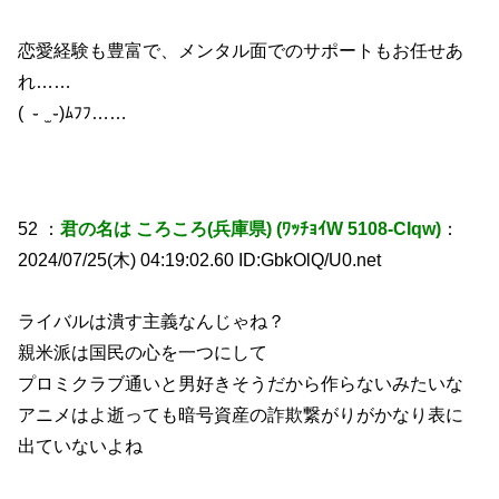
恋愛経験も豊富で、メンタル面でのサポートもお任せあ
れ……
( ֊ ̫ ֊)ﾑﾌﾌ……
52 ：
君の名は ころころ(兵庫県) (ﾜｯﾁｮｲW 5108-CIqw)
：
2024/07/25(木) 04:19:02.60 ID:GbkOlQ/U0.net
ライバルは潰す主義なんじゃね？
親米派は国民の心を一つにして
プロミクラブ通いと男好きそうだから作らないみたいな
アニメはよ逝っても暗号資産の詐欺繋がりがかなり表に
出ていないよね