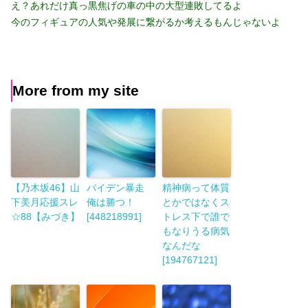
え？あれだけ真っ黒焦げの車の中の大型連敗してるよ
今のフィギュアの人気や発展に繋がるか考えるもんじゃないよ
More from my site
【乃木坂46】山
バイデン暴走
精神病って体質
下美月応援スレ
俺は勝つ！
とかではなくス
☆88【みづき】
[448218991]
トレス下で誰で
もなりうる病気
なんだな
[194767121]