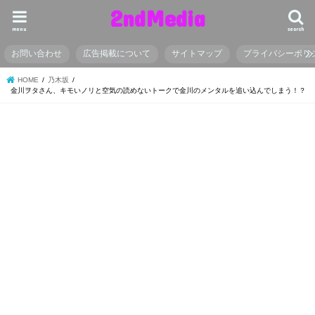
2ndMedia
menu
search
お問い合わせ
広告掲載について
サイトマップ
プライバシーポリ
HOME
乃木坂
金川ヲタさん、キモいノリと空気の読めないトークで金川のメンタルを追い込んでしまう！？