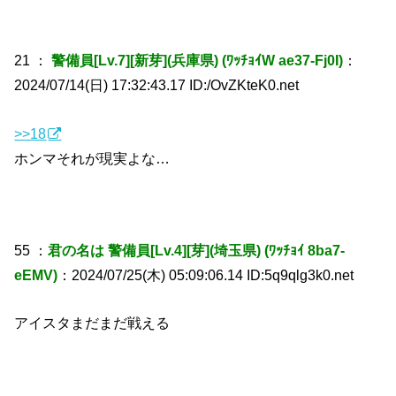
21 ：
警備員[Lv.7][新芽](兵庫県) (ﾜｯﾁｮｲW ae37-Fj0I)
：
2024/07/14(日) 17:32:43.17 ID:/OvZKteK0.net
>>18
ホンマそれが現実よな…
55 ：
君の名は 警備員[Lv.4][芽](埼玉県) (ﾜｯﾁｮｲ 8ba7-
eEMV)
：2024/07/25(木) 05:09:06.14 ID:5q9qlg3k0.net
アイスタまだまだ戦える