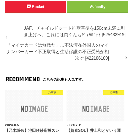
Pocket
feedly
JAF、チャイルドシート推奨基準を150cm未満に引
き上げへ。これには岡くんもｷﾞｬﾊﾎﾟﾃﾄ [525432919]
「マイナカードは無敵だ」…不法滞在外国人のマイ
ナンバーカード不正取得と生活保護の不正受給が相
次ぐ [422186189]
RECOMMEND
こちらの記事も人気です。
乃木坂
乃木坂
2024.8.5
2024.7.13
【乃木坂46】池田瑛紗応援スレ
【賀喜SOL】井上和とかいう運