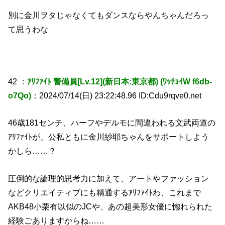
別に金川ヲタじゃなくてもダンスならやんちゃんだろっ
て思うわな
42 ：
ｱﾘﾌｧｲﾄ 警備員[Lv.12](新日本:東京都) (ﾜｯﾁｮｲW f6db-
o7Qo)
：2024/07/14(日) 23:22:48.96 ID:Cdu9rqve0.net
46歳181センチ、ハーフやデルモに間違われる文武両道の
ｱﾘﾌｧｲﾄが、公私ともに金川紗耶ちゃんをサポートしよう
かしら……？
圧倒的な論理的思考力に加えて、アートやファッション
などクリエイティブにも精通するｱﾘﾌｧｲﾄわ、これまで
AKB48小栗有以似のJCや、あの超美形女優に惚れられた
経験ごありますからね……