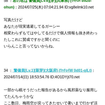
58 ：
君の名は 警備員[Lv.6][芽](兵庫県) (ﾜｯﾁｮｲ b92b-
ohun)
：2024/07/25(木) 07:04:21.94 ID:vg8eImk10.net
写真だけど
あなたが現実逃避してるガーシー
相変わらずもてはやしてるだけで個人情報も抜き終わっ
たしこれに賛成ですかと聞くのに
いらんこと言ってないからね。
34 ：
警備員[Lv.1][新芽](大阪府) (ﾜｯﾁｮｲW 0d01-qlLt)
：
2024/07/14(日) 18:53:54.76 ID:4O1DYjt70.net
一部から眠そうだった報告があるから風邪薬なり服用し
てたんちゃうかな
ここ数日、梅雨空が戻ってきたせいで暑いまで行かず涼