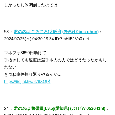
しかったし体調崩したのでは
53 ：
君の名は ころころ(大阪府) (ﾜｯﾁｮｲ 0bcc-ohun)
：
2024/07/25(木) 04:30:19.34 ID:7mHiB1Vs0.net
マネフォ3650円助けて
手抜きしても速度は選手本人の力ではどうだったかもし
れない
きつね事件振り返りやるんか…
https://8oj.at.hw/87tIXO
24 ：
君の名は 警備員[Lv.5](愛知県) (ﾜｯﾁｮｲW 0536-l1hI)
：