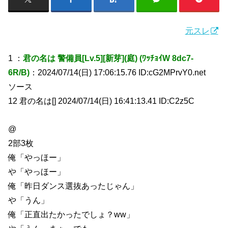
元スレ
1 ：
君の名は 警備員[Lv.5][新芽](庭) (ﾜｯﾁｮｲW 8dc7-
6R/B)
：2024/07/14(日) 17:06:15.76 ID:cG2MPrvY0.net
ソース
12 君の名は[] 2024/07/14(日) 16:41:13.41 ID:C2z5C
@
2部3枚
俺「やっほー」
や「やっほー」
俺「昨日ダンス選抜あったじゃん」
や「うん」
俺「正直出たかったでしょ？ww」