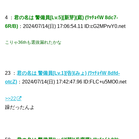
4 ：
君の名は 警備員[Lv.5][新芽](庭) (ﾜｯﾁｮｲW 8dc7-
6R/B)
：2024/07/14(日) 17:06:54.11 ID:cG2MPrvY0.net
こりゃ36thも選抜漏れたかな
23 ：
君の名は 警備員[Lv.1][告](みょ) (ﾜｯﾁｮｲW 8dfd-
otcZ)
：2024/07/14(日) 17:42:47.96 ID:FLC+u5MO0.net
>>22
躁だったんよ