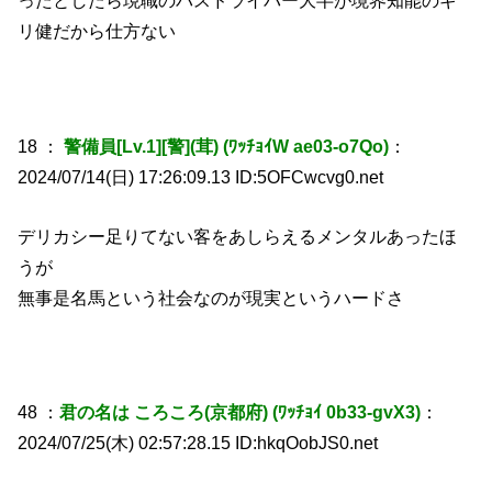
ったとしたら現職のバスドライバー大半が境界知能のギ
リ健だから仕方ない
18 ：
警備員[Lv.1][警](茸) (ﾜｯﾁｮｲW ae03-o7Qo)
：
2024/07/14(日) 17:26:09.13 ID:5OFCwcvg0.net
デリカシー足りてない客をあしらえるメンタルあったほ
うが
無事是名馬という社会なのが現実というハードさ
48 ：
君の名は ころころ(京都府) (ﾜｯﾁｮｲ 0b33-gvX3)
：
2024/07/25(木) 02:57:28.15 ID:hkqOobJS0.net