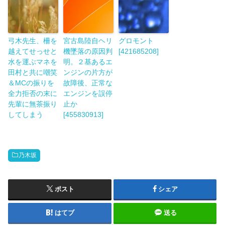
弓木先生、柵を
宮古島陸自ヘリ
グロモント
越えてせっせと
機墜落の原因判
[421685208]
水を運ぶマネを
明。２基あるエ
田村と共に嘲笑
ンジンの片方が
＆MCの振りを
故障後、正常な
全力拒否の末に
エンジンを誤停
先輩に無茶振り
止か
してしまう
[455830913]
乃木坂
ポスト
シェア
はてブ
送る