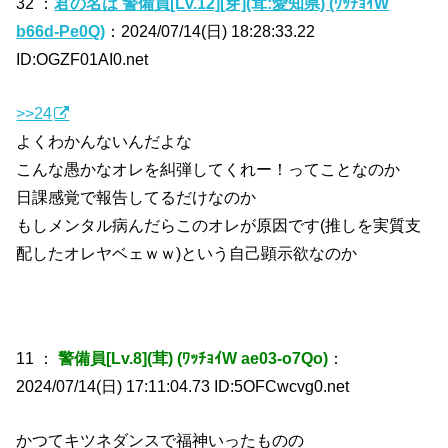
32 ：
君の名は 警備員[Lv.12][芽](茸:愛知県) (ﾜｯﾁｮｲW
b66d-Pe0Q)
：2024/07/14(日) 18:28:33.22
ID:OGZF01AI0.net
>>24
よくわかんないんだよな
こんな愚かなオレを糾弾してくれー！ってことなのか
日課感覚で報告してるだけなのか
もしメンタル病んだらこのオレが原因です(推しを実質支
配したオレヤベェｗｗ)という自己顕示欲なのか
11 ：
警備員[Lv.8](茸) (ﾜｯﾁｮｲW ae03-o7Qo)
：
2024/07/14(日) 17:11:04.73 ID:5OFCwcvg0.net
かつてキツネダンスで福神いったものの