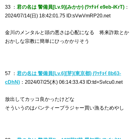
33 ：
君の名は 警備員[Lv.9](みかか) (ﾜｯﾁｮｲ e9eb-iKrT)
：
2024/07/14(日) 18:42:01.75 ID:sVwVmRP20.net
金川のメンタルと頭の悪さは心配になる 将来詐欺とか
おかしな宗教に簡単にひっかかりそう
57 ：
君の名は 警備員[Lv.6][芽](東京都) (ﾜｯﾁｮｲ 8b63-
cDhN)
：2024/07/25(木) 06:14:33.43 ID:td+Svlcu0.net
放出してカッコ良かったけどな
そういうのはパンティーブラジャー買い漁るためやし