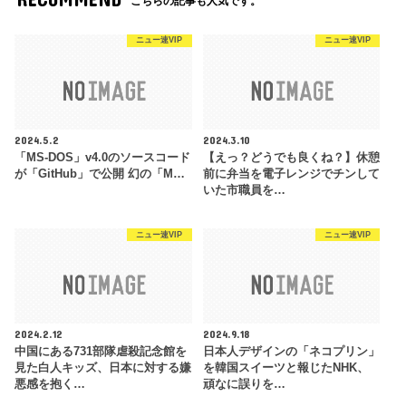
こちらの記事も人気です。
ニュー速VIP
ニュー速VIP
2024.5.2
2024.3.10
「MS-DOS」v4.0のソースコード
【えっ？どうでも良くね？】休憩
が「GitHub」で公開 幻の「M…
前に弁当を電子レンジでチンして
いた市職員を…
ニュー速VIP
ニュー速VIP
2024.2.12
2024.9.18
中国にある731部隊虐殺記念館を
日本人デザインの「ネコプリン」
見た白人キッズ、日本に対する嫌
を韓国スイーツと報じたNHK、
悪感を抱く…
頑なに誤りを…