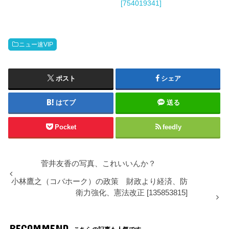
[754019341]
ニュー速VIP
ポスト
シェア
はてブ
送る
Pocket
feedly
菅井友香の写真、これいいんか？
小林鷹之（コバホーク）の政策 財政より経済、防
衛力強化、憲法改正 [135853815]
RECOMMEND