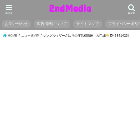
2ndMedia
menu
search
お問い合わせ
広告掲載について
サイトマップ
プライバシーポリ
HOME
ニュー速VIP
シングルマザーさゆりの搾乳機講座 入門編
[547841423]