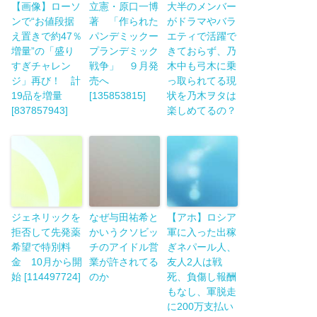
【画像】ローソ
立憲・原口一博
大半のメンバー
ンで“お値段据
著 「作られた
がドラマやバラ
え置きで約47％
パンデミックー
エティで活躍で
増量”の「盛り
プランデミック
きておらず、乃
すぎチャレン
戦争」 ９月発
木中も弓木に乗
ジ」再び！ 計
売へ
っ取られてる現
19品を増量
[135853815]
状を乃木ヲタは
[837857943]
楽しめてるの？
ジェネリックを
なぜ与田祐希と
【アホ】ロシア
拒否して先発薬
かいうクソビッ
軍に入った出稼
希望で特別料
チのアイドル営
ぎネパール人、
金 10月から開
業が許されてる
友人2人は戦
始 [114497724]
のか
死、負傷し報酬
もなし、軍脱走
に200万支払い