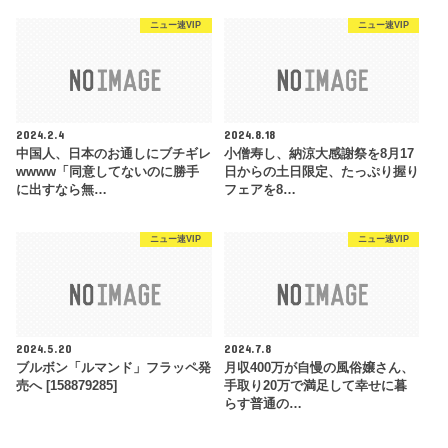
ニュー速VIP
ニュー速VIP
2024.2.4
2024.8.18
中国人、日本のお通しにブチギレ
小僧寿し、納涼大感謝祭を8月17
wwww「同意してないのに勝手
日からの土日限定、たっぷり握り
に出すなら無…
フェアを8…
ニュー速VIP
ニュー速VIP
2024.5.20
2024.7.8
ブルボン「ルマンド」フラッペ発
月収400万が自慢の風俗嬢さん、
売へ [158879285]
手取り20万で満足して幸せに暮
らす普通の…