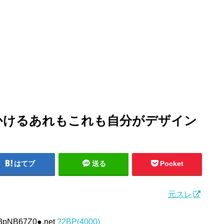
かけるあれもこれも自分がデザイン
はてブ
送る
Pocket
元スレ
+3pNB67Z0●.net
?2BP(4000)