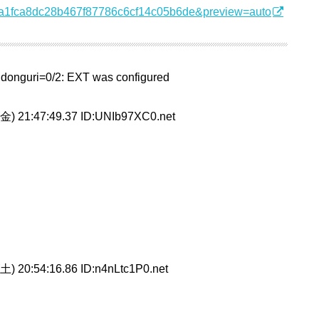
40c3a1fca8dc28b467f87786c6cf14c05b6de&preview=auto
onguri=0/2: EXT was configured
金) 21:47:49.37 ID:UNIb97XC0.net
土) 20:54:16.86 ID:n4nLtc1P0.net