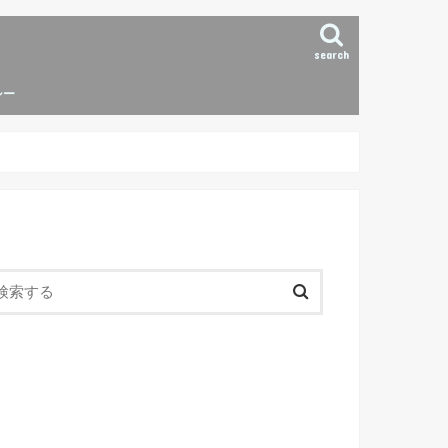
search
シー