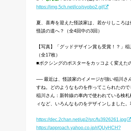
https://img.5ch.net/ico/syobo2.gif
夏、喜寿を迎えた怪談家は、若かりしころは
怪談の道へ？（全4回中の3回）
【写真】「グッドデザイン賞も受賞！？」稲
（全17枚）
■ボクシングのポスターをカッコよく変えた
── 最近は、怪談家のイメージが強い稲川
すね。どのようなものを作ってこられたので
稲川さん：新幹線の車内で使われている検札
ィなど、いろんなものをデザインしました。
https://dec.2chan.net/up2/src/fu3926261.jpg
https://approach.yahoo.co.jp/r/QUyHCH?