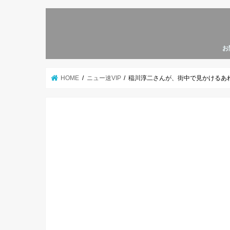
お
HOME
ニュー速VIP
稲川淳二さんが、街中で見かけるあれもこ