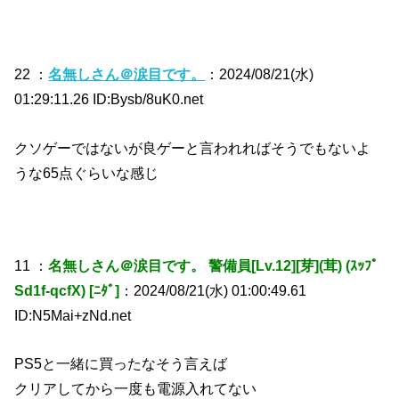
22 ：
名無しさん＠涙目です。
：2024/08/21(水)
01:29:11.26 ID:Bysb/8uK0.net
クソゲーではないが良ゲーと言われればそうでもないよ
うな65点ぐらいな感じ
11 ：
名無しさん＠涙目です。 警備員[Lv.12][芽](茸) (ｽｯﾌﾟ
Sd1f-qcfX) [ﾆﾀﾞ]
：2024/08/21(水) 01:00:49.61
ID:N5Mai+zNd.net
PS5と一緒に買ったなそう言えば
クリアしてから一度も電源入れてない