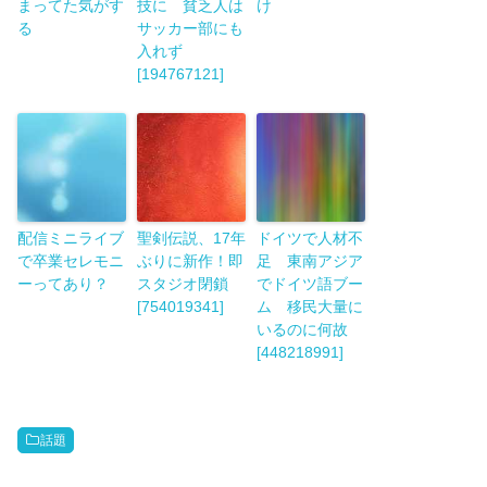
まってた気がす
技に 貧乏人は
け
る
サッカー部にも
入れず
[194767121]
配信ミニライブ
聖剣伝説、17年
ドイツで人材不
で卒業セレモニ
ぶりに新作！即
足 東南アジア
ーってあり？
スタジオ閉鎖
でドイツ語ブー
[754019341]
ム 移民大量に
いるのに何故
[448218991]
話題