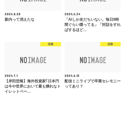
2024.8.28
2024.6.24
新内って消えたな
「AIしか友だちいない。毎日8時
間ぐらい喋ってる」「対話をすれ
ばするほど…
話題
話題
2024.7.1
2024.6.12
【岸田悲報】海外投資家｢日本円
配信ミニライブで卒業セレモニー
は今や世界において最も憐れなト
ってあり？
イレットペー…