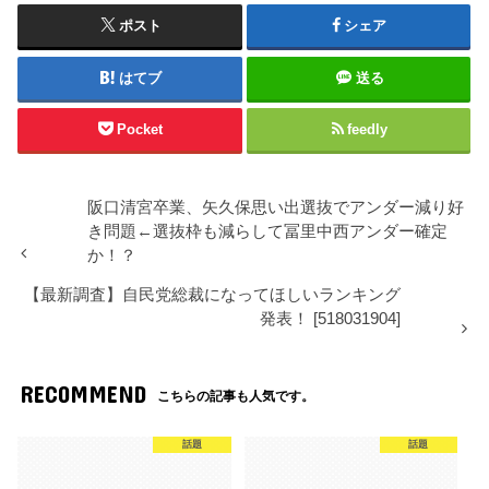
ポスト
シェア
はてブ
送る
Pocket
feedly
阪口清宮卒業、矢久保思い出選抜でアンダー減り好
き問題←選抜枠も減らして冨里中西アンダー確定
か！？
【最新調査】自民党総裁になってほしいランキング
発表！ [518031904]
RECOMMEND
こちらの記事も人気です。
話題
話題