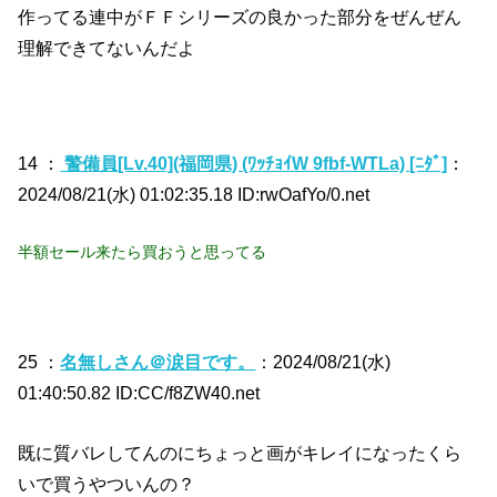
作ってる連中がＦＦシリーズの良かった部分をぜんぜん
理解できてないんだよ
14 ：
警備員[Lv.40](福岡県) (ﾜｯﾁｮｲW 9fbf-WTLa) [ﾆﾀﾞ]
：
2024/08/21(水) 01:02:35.18 ID:rwOafYo/0.net
半額セール来たら買おうと思ってる
25 ：
名無しさん＠涙目です。
：2024/08/21(水)
01:40:50.82 ID:CC/f8ZW40.net
既に質バレしてんのにちょっと画がキレイになったくら
いで買うやついんの？