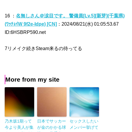
16 ：
名無しさん＠涙目です。 警備員[Lv.5][新芽](千葉県)
(ﾜｯﾁｮｲW 9f2e-Idpe) [CN]
：2024/08/21(水) 01:05:53.67
ID:6HSBRP590.net
7リメイク続きSteam来るの待ってる
More from my site
乃木坂1期って
日本でサッカー
セックスしたい
今より美人が集
が金のかかる球
メンバー挙げて