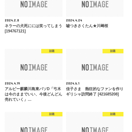
2024.2.8
2024.4.24
ネラーの犬死にには笑ってしまう
嘘つきさくたん★川﨑桜
[194767121]
話題
話題
2024.4.19
2024.6.1
アルピー麒麟川島東パソD「弓木
佳子さま 熱狂的なファンを作り
は今のままでいい、今後どんどん
ギリシャ訪問終了 [421685208]
売れていく」…
話題
話題