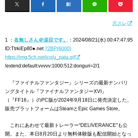
元スレ
1 ：
名無しさん＠涙目です。
：2024/08/21(水) 00:47:47.95
ID:TtrkiEp80●.net
?2BP(6000)
https://img.5ch.net/ico/u_pata.gif
!extend:default:vvvvv:1000:512:donguri=2/1
『ファイナルファンタジー』シリーズの最新ナンバリ
ングタイトル『ファイナルファンタジーXVI』
（『FF16』）のPC版が2024年9月18日に発売決定した。
販売プラットフォームはSteamとEpic Games Store。
これにあわせて最新トレーラー“DELIVERANCE”も公
開。また、本日8月20日より無料体験版も配信開始となっ