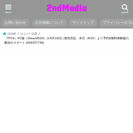
2ndMedia
menu
search
お問い合わせ
広告掲載について
サイトマップ
プライバシーポリ
HOME
なんJ
話題
『FF16』PC版（Steam/EGS）が9月18日に発売決定。本日（8/20）より予約&無料体験版の
配信がスタート [609257736]