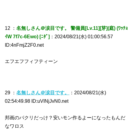
12 ：
名無しさん＠涙目です。 警備員[Lv.11][芽](庭) (ﾜｯﾁｮ
ｲW 7f7c-6Ewo) [ﾆﾀﾞ]
：2024/08/21(水) 01:00:56.57
ID:4nFmjZ2F0.net
エフエフフィフティーン
29 ：
名無しさん＠涙目です。
：2024/08/21(水)
02:54:49.98 ID:uVINjJvN0.net
邦画のパクリだっけ？安いモン作るよーになったもんだ
なワロス