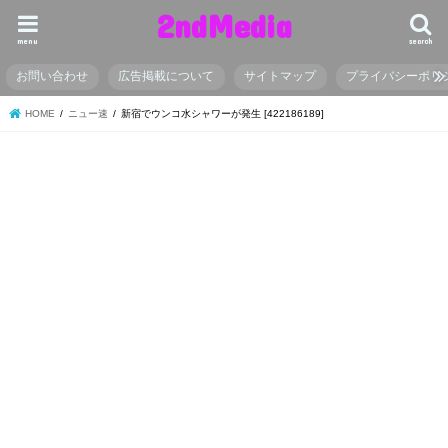
2ndMedia
menu
search
お問い合わせ
広告掲載について
サイトマップ
プライバシーポリ
HOME
ニュー速
新宿でウンコ水シャワーが発生 [422186189]