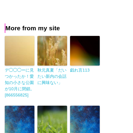
More from my site
デ◯◯◯ーに見
秋元真夏「だい
戯れ言113
つかったか！愛
たい新内の会話
知の小さな公園
に興味ない」
が10月に閉鎖。
[866556825]