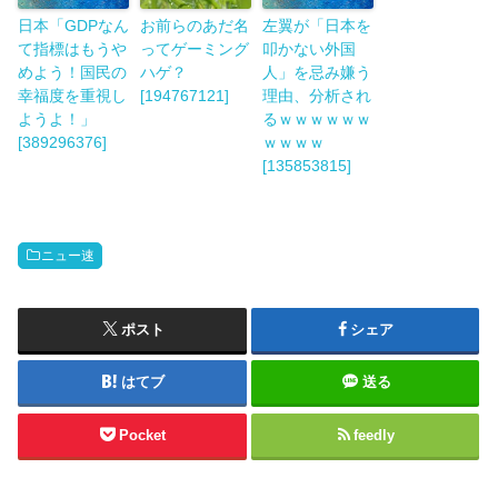
日本「GDPなん
お前らのあだ名
左翼が「日本を
て指標はもうや
ってゲーミング
叩かない外国
めよう！国民の
ハゲ？
人」を忌み嫌う
幸福度を重視し
[194767121]
理由、分析され
ようよ！」
るｗｗｗｗｗｗ
[389296376]
ｗｗｗｗ
[135853815]
ニュー速
ポスト
シェア
はてブ
送る
Pocket
feedly