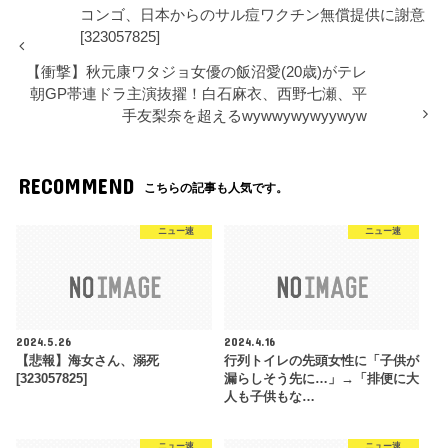
コンゴ、日本からのサル痘ワクチン無償提供に謝意
[323057825]
【衝撃】秋元康ワタジョ女優の飯沼愛(20歳)がテレ
朝GP帯連ドラ主演抜擢！白石麻衣、西野七瀬、平
手友梨奈を超えるwywwywywyywyw
RECOMMEND
こちらの記事も人気です。
ニュー速
ニュー速
2024.5.26
2024.4.16
【悲報】海女さん、溺死
行列トイレの先頭女性に「子供が
[323057825]
漏らしそう先に…」→「排便に大
人も子供もな…
ニュー速
ニュー速