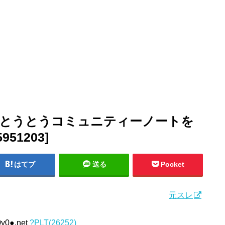
 とうとうコミュニティーノートを
51203]
はてブ
送る
Pocket
元スレ
0y0●.net
?PLT(26252)