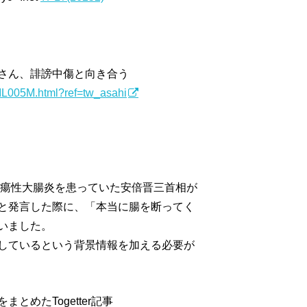
さん、誹謗中傷と向き合う
IL005M.html?ref=tw_asahi
潰瘍性大腸炎を患っていた安倍晋三首相が
と発言した際に、「本当に腸を断ってく
いました。
しているという背景情報を加える必要が
めたTogetter記事