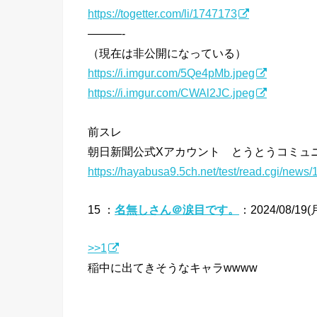
https://togetter.com/li/1747173
———-
（現在は非公開になっている）
https://i.imgur.com/5Qe4pMb.jpeg
https://i.imgur.com/CWAl2JC.jpeg
前スレ
朝日新聞公式Xアカウント とうとうコミュ
https://hayabusa9.5ch.net/test/read.cgi/news
15 ：
名無しさん＠涙目です。
：2024/08/19(月
>>1
稲中に出てきそうなキャラwwww