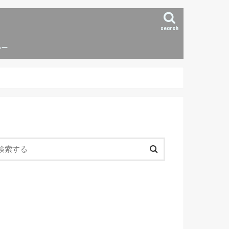
search
シー