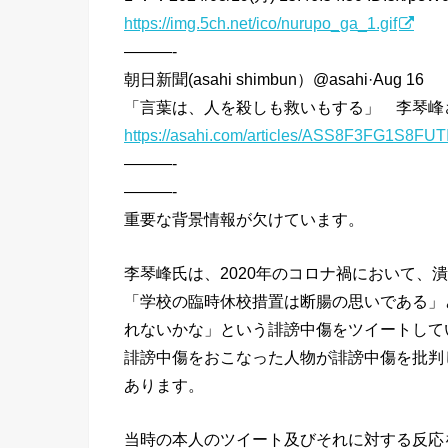
https://img.5ch.net/ico/nurupo_ga_1.gif
———-
朝日新聞(asahi shimbun）@asahi·Aug 16
「言葉は、人を殺しも救いもする」 李琴峰
https://asahi.com/articles/ASS8F3FG1S8FUT
———-
———-
重要な背景情報が欠けています。
李琴峰氏は、2020年のコロナ禍において、
「学校の臨時休校措置は断腸の思いである」
れないかな」という誹謗中傷をツイートして
誹謗中傷をおこなった人物が誹謗中傷を批判
あります。
当時の本人のツイート及びそれに対する反応をまと