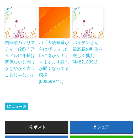
吉田綾乃クリス
バ「大統領選か
バイデンさん
ティー(28)「ア
らはぜっっった
最高裁の判決を
イドルに年齢は
いに引かん！」
厳しく批判
関係ないし周り
←ますます意志
[448218991]
がとやかく言う
が固くなってる
ことじゃない」
模様
[509689741]
ニュー速
ポスト
シェア