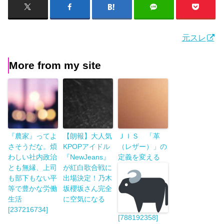
元スレ
More from my site
『農家』ってよ
【朗報】大人気
ＪＩＳ 「革
さそうだな。煩
KPOPアイドル
（レザー）」の
わしい社内政治
『NewJeans』
定義を変える
とも無縁、上司
が紅白歌合戦に
も部下もない平
出場決定！乃木
等で豊かな労働
坂櫻坂さん完全
生活
に空気になる
[237216734]
[788192358]