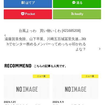
はてブ
送る
Pocket
feedly
台風よっわ 買い物いくわ [421685208]
遠藤賀喜免除、山下卒業、川﨑五百城冨里失速...36t
hでセンター務めるメンバーってめっちゃ叩かれる
よな？
RECOMMEND
こちらの記事も人気です。
ニュー速
ニュー速
2024.1.21
2024.9.9