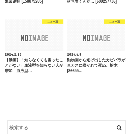
通常逮捕 [158879285]
落ち着くんだ… [609257736]
ニュー速
ニュー速
2024.2.25
2024.6.9
【動画】「知らなくても困ったこ
動物園から逃げ出したカピバラが
とがない」血液型を知らない人が
車カスに轢かれて死ぬ。栃木
増加 血液型…
[86655…