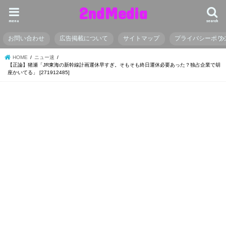
2ndMedia
menu
search
お問い合わせ
広告掲載について
サイトマップ
プライバシーポリ
HOME
ニュー速
【正論】猪瀬「JR東海の新幹線計画運休早すぎ。そもそも終日運休必要あった？独占企業で胡
座かいてる」 [271912485]