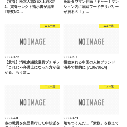
【文春】松本人志SEX上納ｼｽﾃ
高級タワマン住民「ギャー！マン
ﾑ、買春セレクト指示書が流出
ション内に底辺フードデリバリー
｢茶髪NG…
が居るの！」…
ニュー速
ニュー速
2024.8.12
2024.2.8
【悲報】汚職参議院議員ブチギレ
模倣される中国の人気ブランド
「これじゃ弁護士になった方が儲
海外で標的に [718678614]
かる。もう次…
ニュー速
ニュー速
2024.3.8
2024.4.19
市の職員を集団暴行した中核派を
落ちつくんだ…「素数」を数えて