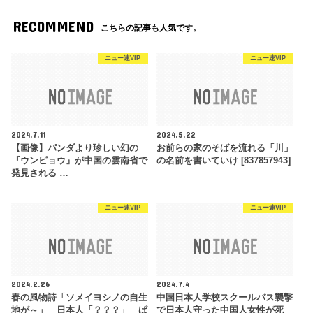
RECOMMEND
こちらの記事も人気です。
ニュー速VIP
ニュー速VIP
2024.7.11
2024.5.22
【画像】パンダより珍しい幻の
お前らの家のそばを流れる「川」
『ウンピョウ』が中国の雲南省で
の名前を書いていけ [837857943]
発見される …
ニュー速VIP
ニュー速VIP
2024.2.26
2024.7.4
春の風物詩「ソメイヨシノの自生
中国日本人学校スクールバス襲撃
地が～」 日本人「？？？」 ぱ
で日本人守った中国人女性が死