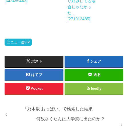
[643485443]
り好みしてる場
合じゃなかっ
た…
[271912485]
ニュー速VIP
ポスト
シェア
はてブ
送る
Pocket
feedly
「乃木坂 おっぱい」で検索した結果
何故さくたんは大学祭に出たのか？