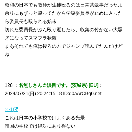
昭和の日本でも教師が生徒殴るのは日常茶飯事だったよ
余りにもずっと殴ってたから学級委員長が止めに入った
ら委員長も殴られる始末
切れた委員長がぶん殴り返したら、収集の付かない大騒
ぎになってスマブラ状態
まあそれでも俺は後ろの方でジャンプ読んでたんだけど
ね
128 ：
名無しさん＠涙目です。(茨城県) [EU]
：
2024/07/21(日) 20:24:15.18 ID:d0aArCBq0.net
>>1
これは日本の小学校ではよくある光景
韓国の学校では絶対にあり得ない