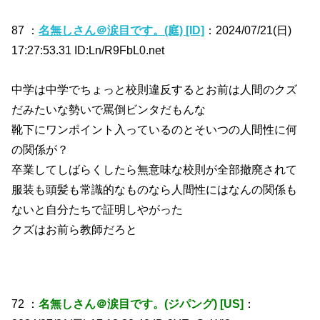
87 ：
名無しさん＠涙目です。(庭) [ID]
：2024/07/21(日)
17:27:53.31 ID:Ln/R9FbL0.net
中学は中学でちょっと校則違反するとお前は人間のクズ
だみたいな勢いで罵倒ビンタだもんな
靴下にワンポイント入っているのとそいつの人間性に何
の関係が？
卒業してしばらくしたら無意味な校則が全部撤廃されて
服装も頭髪も常識的なものなら人間性にはなんの関係も
ないと自分たちで証明しやがった
クズはお前ら教師だろと
72 ：
名無しさん＠涙目です。(ジパング) [US]
：