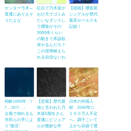
センター弓木←
紅白で乃木坂が
【祝砲】櫻坂新
普通にありえそ
おひ天でゴミみ
シングルが歴代
うだよな
たいなダンスし
最高セールスを
て櫻坂がその
記録！
3000倍くらい
の動きで承認欲
求やるんだろ？
この屈辱耐えら
れる自信ないわ
樹齢1000年「ｼ
【悲報】歴代最
日本の外国人
ﾃ…ｺﾛｼﾃ…」
強と言われた乃
材、2040年に
台風で倒れるも
木坂5期生さん
１００万人不足
市民らの手によ
普通にビジュア
へ。調子こいて
り“復活”
ルが微妙な件
上から目線で選