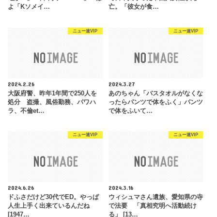
よ「Kソメイ…
亡。「彼女が食…
ニュー速VIP
ニュー速VIP
2024.2.26
2024.3.27
大阪府警、昨年1年間で250人を
あのちゃん「バスタオルがなくな
処分 盗撮、風俗勤務、パワハ
ったらパンツで体をふく」パンツ
ラ、不倫et…
で体をふいて…
ニュー速VIP
ニュー速VIP
2024.6.26
2024.3.16
ドふさだけど30代でED。やっぱ
ウィシュマさん遺族、愛知県の寺
人生上手く出来ているんだね
で法要 「真相究明へ活動続け
[1947…
る」 [13…