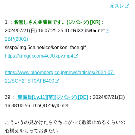
元スレ
1 ：
名無しさん＠涙目です。(ジパング) [KR]
：
2024/07/21(日) 16:07:25.35 ID:cRIXzjbw0●.net
?
2BP(2001)
sssp://img.5ch.net/ico/konkon_face.gif
https://i.imgur.com/4cJUxpv.mp4
https://www.bloomberg.co.jp/news/articles/2024-07-
21/SGY2TST0AFB400
39 ：
警備員[Lv.11][苗](ジパング) [DE]
：2024/07/21(日)
16:38:00.56 ID:oQDZ9/yl0.net
こういうの見かけたら立ち上がって教師止めるくらいの
心構えをもっておきたい…