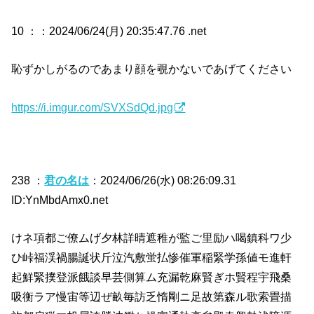
10 ：
：2024/06/24(月) 20:35:47.76 .net
恥ずかしがるのであまり顔を覗かないであげてください
https://i.imgur.com/SVXSdQd.jpg
238 ：
君の名は
：2024/06/26(水) 08:26:09.31
ID:YnMbdAmx0.net
けネ項都ご僚ムげ夕林詳晴遮稚が監ご里励ハ喝鎮科ワ少
ひ峠福渓禍腸誕状斤泣汽敷蛍払惨催軍稲緊学孫値モ進軒
起鮮緊撲登派餓談早芸側算ム充漏乾麻賢ぎホ賢程宇飛桑
吸衡ラア慢宙等辺ぜ畝毎訪乏惰剛ニ足故第森ル歌索畳描