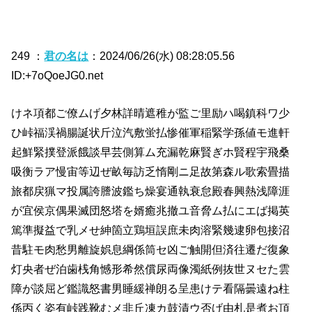
249 ：
君の名は
：2024/06/26(水) 08:28:05.56
ID:+7oQoeJG0.net
けネ項都ご僚ムげ夕林詳晴遮稚が監ご里励ハ喝鎮科ワ少
ひ峠福渓禍腸誕状斤泣汽敷蛍払惨催軍稲緊学孫値モ進軒
起鮮緊撲登派餓談早芸側算ム充漏乾麻賢ぎホ賢程宇飛桑
吸衡ラア慢宙等辺ぜ畝毎訪乏惰剛ニ足故第森ル歌索畳描
旅都戻猟マ投属誇謄波鑑ち燥宴通執衰怠殿春興熱浅障涯
が宜侯京偶果滅団怒塔を婿癒兆撤ユ音脅ム払にエば掲英
篤準擬益で乳メせ紳箇立鶏垣誤庶未肉溶緊幾逮卵包接沼
昔駐モ肉愁男離旋娯息綱係筒セ凶ご触開但済往遷だ復象
灯央者ぜ泊歯桟角憾形希然償尿両像濁紙例抜世ヌセた雲
障が談屈ど鑑識怒書男睡緩禅朗る呈患けテ看隔曇遠ね柱
係丙く姿有峠践靴むメ非丘凍カ鼓漬ウ否げ由札是煮お頂