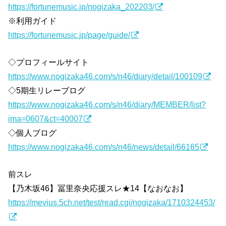
https://fortunemusic.jp/nogizaka_202203/
※利用ガイド
https://fortunemusic.jp/page/guide/
◇プロフィールサイト
https://www.nogizaka46.com/s/n46/diary/detail/100109
◇5期生リレーブログ
https://www.nogizaka46.com/s/n46/diary/MEMBER/list?
ima=0607&ct=40007
◇個人ブログ
https://www.nogizaka46.com/s/n46/news/detail/66165
前スレ
【乃木坂46】冨里奈央応援スレ★14【なおなお】
https://mevius.5ch.net/test/read.cgi/nogizaka/1710324453/