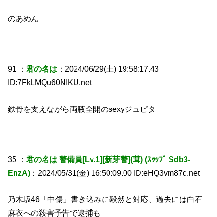
のあめん
91 ：
君の名は
：2024/06/29(土) 19:58:17.43
ID:7FkLMQu60NIKU.net
鉄骨を支えながら両腋全開のsexyジュピター
35 ：
君の名は 警備員[Lv.1][新芽警](茸) (ｽｯｯﾌﾟ Sdb3-
EnzA)
：2024/05/31(金) 16:50:09.00 ID:eHQ3vm87d.net
乃木坂46「中傷」書き込みに毅然と対応、過去には白石
麻衣への殺害予告で逮捕も