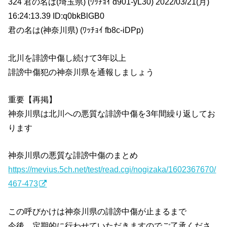
324 君の名は(埼玉県) (ﾜｯﾁｮｲ d901-yL30) 2022/03/21(月)
16:24:13.39 ID:q0bkBlGB0
君の名は(神奈川県) (ﾜｯﾁｮｲ fb8c-iDPp)
北川を誹謗中傷し続けて3年以上
誹謗中傷犯の神奈川県を通報しましょう
重要【再掲】
神奈川県は北川への悪質な誹謗中傷を3年間繰り返してお
ります
神奈川県の悪質な誹謗中傷のまとめ
https://mevius.5ch.net/test/read.cgi/nogizaka/1602367670/
467-473
この呼びかけは神奈川県の誹謗中傷が止まるまで
今後、定期的に行わせていただきますのでご了承くださ