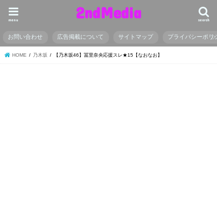
2ndMedia
menu
search
お問い合わせ
広告掲載について
サイトマップ
プライバシーポリ
HOME
乃木坂
【乃木坂46】冨里奈央応援スレ★15【なおなお】