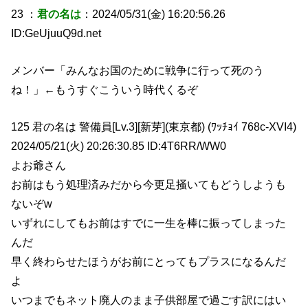
23 ：
君の名は
：2024/05/31(金) 16:20:56.26
ID:GeUjuuQ9d.net
メンバー「みんなお国のために戦争に行って死のう
ね！」←もうすぐこういう時代くるぞ
125 君の名は 警備員[Lv.3][新芽](東京都) (ﾜｯﾁｮｲ 768c-XVI4)
2024/05/21(火) 20:26:30.85 ID:4T6RR/WW0
よお爺さん
お前はもう処理済みだから今更足掻いてもどうしようも
ないぞw
いずれにしてもお前はすでに一生を棒に振ってしまった
んだ
早く終わらせたほうがお前にとってもプラスになるんだ
よ
いつまでもネット廃人のまま子供部屋で過ごす訳にはい