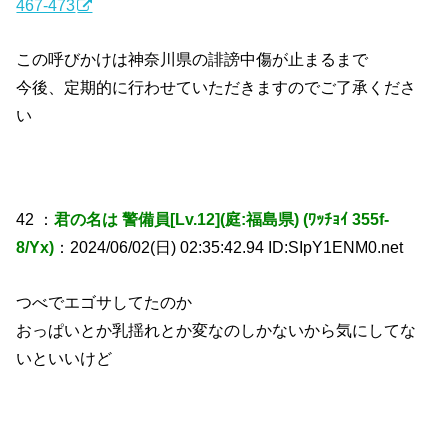
467-473
この呼びかけは神奈川県の誹謗中傷が止まるまで
今後、定期的に行わせていただきますのでご了承くださ
い
42 ：
君の名は 警備員[Lv.12](庭:福島県) (ﾜｯﾁｮｲ 355f-
8/Yx)
：2024/06/02(日) 02:35:42.94 ID:SIpY1ENM0.net
つべでエゴサしてたのか
おっぱいとか乳揺れとか変なのしかないから気にしてな
いといいけど