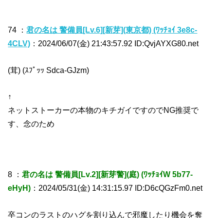
74 ：
君の名は 警備員[Lv.6][新芽](東京都) (ﾜｯﾁｮｲ 3e8c-
4CLV)
：2024/06/07(金) 21:43:57.92 ID:QvjAYXG80.net
(茸) (ｽﾌﾟｯｯ Sdca-GJzm)
↑
ネットストーカーの本物のキチガイですのでNG推奨で
す、念のため
8 ：
君の名は 警備員[Lv.2][新芽警](庭) (ﾜｯﾁｮｲW 5b77-
eHyH)
：2024/05/31(金) 14:31:15.97 ID:D6cQGzFm0.net
卒コンのラストのハグを割り込んで邪魔したり機会を奪