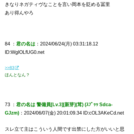
きなりネガティヴなことを言い岡本を貶める冨里
あり得んやろ
84 ：
君の名は
：2024/06/24(月) 03:31:18.12
ID:WgIOLfUG0.net
>>83
ほんとなん？
73 ：
君の名は 警備員[Lv.3][新芽](茸) (ｽﾌﾟｯｯ Sdca-
GJzm)
：2024/06/07(金) 20:01:09.34 ID:cOL3AKeCd.net
スレ立て主はこういう人間です出禁にした方がいいと思