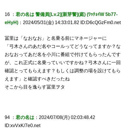
16 ：
君の名は 警備員[Lv.2][新芽警](庭) (ﾜｯﾁｮｲW 5b77-
eHyH)
：2024/05/31(金) 14:33:01.82 ID:D6cQGzFm0.net
冨里は「なおなお」と名乗る前にマネージャーに
「弓木さんのあだ名やコールってどうなってますか？な
おなおってあだ名を小川に番組で付けてもらったんです
が、これ正式に名乗っていいですかね？弓木さんに一回
確認とってもらえます？もしくは調整の場を設けてもら
えます」と確認すべきだったね
そこから目を逸らす冨里ヲタ
94 ：
君の名は
：2024/07/08(月) 02:03:48.42
ID:xvVxK/7e0.net