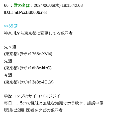
66 ：
君の名は
：2024/06/06(木) 18:15:42.68
ID:LamLPccBd0606.net
>>65
神奈川から東京都に変更してる犯罪者
先々週
(東京都) (ﾜｯﾁｮｲ 768c-XVI4)
先週
(東京都) (ﾜｯﾁｮｲ db8c-kizQ)
今週
(東京都) (ﾜｯﾁｮｲ 3e8c-4CLV)
学歴コンプのサイコパスジジイ
毎日、、5chで嫌味と無駄な知識でホラ吹き、誹謗中傷
呪詛に没頭､医者をクビの犯罪者