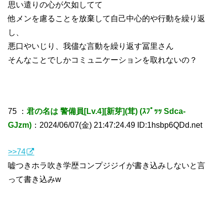
思い遣りの心が欠如してて
他メンを慮ることを放棄して自己中心的や行動を繰り返
し、
悪口やいじり、我儘な言動を繰り返す冨里さん
そんなことでしかコミュニケーションを取れないの？
75 ：
君の名は 警備員[Lv.4][新芽](茸) (ｽﾌﾟｯｯ Sdca-
GJzm)
：2024/06/07(金) 21:47:24.49 ID:1hsbp6QDd.net
>>74
嘘つきホラ吹き学歴コンプジジイが書き込みしないと言
って書き込みw