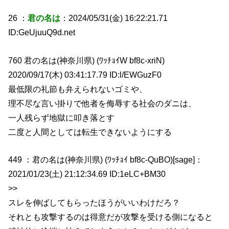
26 ：
君の名は
：2024/05/31(金) 16:22:21.71
ID:GeUjuuQ9d.net
760 君の名は(神奈川県) (ﾜｯﾁｮｲW bf8c-xriN)
2020/09/17(木) 03:41:17.79 ID:l/EWGuzF0
最低限の礼節も弁えられないゴミや、
理不尽な言い掛りで他者を侮辱する社会のダニは、
一人残らず地獄に叩き落とす
二度と人間としては転生できないようにする
449 ：君の名は(神奈川県) (ﾜｯﾁｮｲ bf8c-QuBO)[sage]：
2021/01/23(土) 21:12:34.69 ID:1eLC+BM30
>>
スレを伸ばしてもらったほうがいいわけだろ？
それとも攻撃するのは得意だが攻撃を受ける側になると