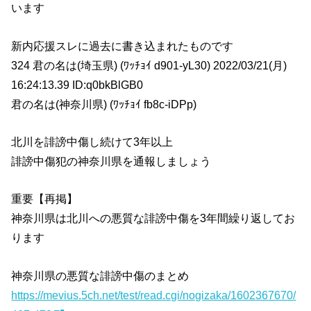
います
新内応援スレに過去に書き込まれたものです
324 君の名は(埼玉県) (ﾜｯﾁｮｲ d901-yL30) 2022/03/21(月)
16:24:13.39 ID:q0bkBlGB0
君の名は(神奈川県) (ﾜｯﾁｮｲ fb8c-iDPp)
北川を誹謗中傷し続けて3年以上
誹謗中傷犯の神奈川県を通報しましょう
重要【再掲】
神奈川県は北川への悪質な誹謗中傷を3年間繰り返してお
ります
神奈川県の悪質な誹謗中傷のまとめ
https://mevius.5ch.net/test/read.cgi/nogizaka/1602367670/