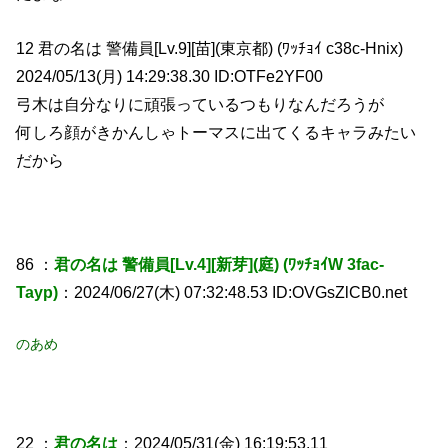
12 君の名は 警備員[Lv.9][苗](東京都) (ﾜｯﾁｮｲ c38c-Hnix)
2024/05/13(月) 14:29:38.30 ID:OTFe2YF00
弓木は自分なりに頑張っているつもりなんだろうが
何しろ顔がきかんしゃトーマスに出てくるキャラみたい
だから
86 ：
君の名は 警備員[Lv.4][新芽](庭) (ﾜｯﾁｮｲW 3fac-
Tayp)
：2024/06/27(木) 07:32:48.53 ID:OVGsZlCB0.net
のあめ
22 ：
君の名は
：2024/05/31(金) 16:19:53.11