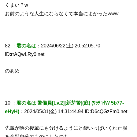
くまい？w
お前のような人生にならなくて本当によかったwww
82 ：
君の名は
：2024/06/22(土) 20:52:05.70
ID:rrAQwLRy0.net
のあめ
10 ：
君の名は 警備員[Lv.2][新芽警](庭) (ﾜｯﾁｮｲW 5b77-
eHyH)
：2024/05/31(金) 14:31:44.94 ID:D6cQGzFm0.net
先輩が他の後輩にも分けるようにと袋いっぱいくれた服
を全部自分のものにしたのも