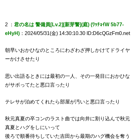
2 ：
君の名は 警備員[Lv.2][新芽警](庭) (ﾜｯﾁｮｲW 5b77-
eHyH)
：2024/05/31(金) 14:30:10.30 ID:D6cQGzFm0.net
朝早いおかひなのところにわざわざ押しかけてドライヤ
ーかけさせたり
思い出語るときには最初の一人、その一発目におかひな
がサボってたと悪口言ったり
テレサが泊めてくれたら部屋が汚いと悪口言ったり
秋元真夏の卒コンのラスト曲では向井に割り込んで秋元
真夏とハグをしにいって
後ろで順番待ちしていた吉田から最期のハグ機会を奪う