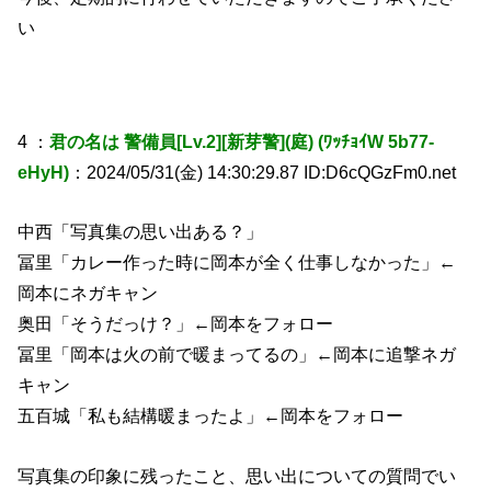
い
4 ：
君の名は 警備員[Lv.2][新芽警](庭) (ﾜｯﾁｮｲW 5b77-
eHyH)
：2024/05/31(金) 14:30:29.87 ID:D6cQGzFm0.net
中西「写真集の思い出ある？」
冨里「カレー作った時に岡本が全く仕事しなかった」←
岡本にネガキャン
奥田「そうだっけ？」←岡本をフォロー
冨里「岡本は火の前で暖まってるの」←岡本に追撃ネガ
キャン
五百城「私も結構暖まったよ」←岡本をフォロー
写真集の印象に残ったこと、思い出についての質問でい