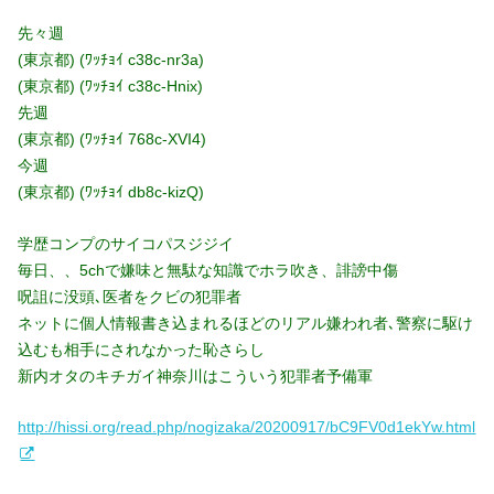
先々週
(東京都) (ﾜｯﾁｮｲ c38c-nr3a)
(東京都) (ﾜｯﾁｮｲ c38c-Hnix)
先週
(東京都) (ﾜｯﾁｮｲ 768c-XVI4)
今週
(東京都) (ﾜｯﾁｮｲ db8c-kizQ)
学歴コンプのサイコパスジジイ
毎日、、5chで嫌味と無駄な知識でホラ吹き、誹謗中傷
呪詛に没頭､医者をクビの犯罪者
ネットに個人情報書き込まれるほどのリアル嫌われ者､警察に駆け
込むも相手にされなかった恥さらし
新内オタのキチガイ神奈川はこういう犯罪者予備軍
http://hissi.org/read.php/nogizaka/20200917/bC9FV0d1ekYw.html