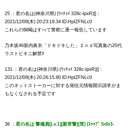
25 ：君の名は(神奈川県) (ﾜｯﾁｮｲ 328c-lpxR)[]：
2021/12/09(木) 20:23:19.34 ID:HpIZFNLc0
これらの恫喝はすべて警察に逐一報告しています
乃木坂46新内眞衣「ドキドキした」２ｎｄ写真集の20代
ラストビキニ解禁!!
131 ：君の名は(神奈川県) (ﾜｯﾁｮｲ 328c-lpxR)[]：
2021/12/09(木) 20:26:15.90 ID:HpIZFNLc0
このネットストーカーに対する発信元情報開示請求がま
もなくなされる予定です
36 ：
君の名は 警備員[Lv.1][新芽警](茸) (ｽｯｯﾌﾟ Sdb3-