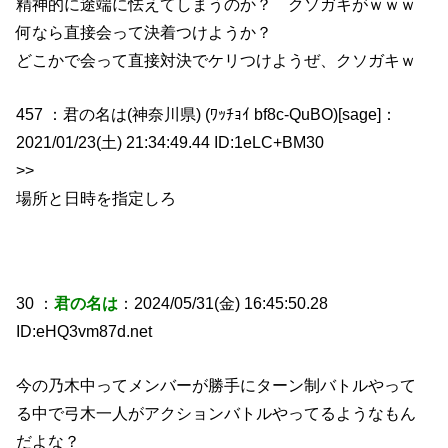
精神的に途端に怯えてしまうのか？ クソガキがｗｗｗ
何なら直接会って決着つけようか？
どこかで会って直接対決でケリつけようぜ、クソガキｗ
457 ：君の名は(神奈川県) (ﾜｯﾁｮｲ bf8c-QuBO)[sage]：
2021/01/23(土) 21:34:49.44 ID:1eLC+BM30
>>
場所と日時を指定しろ
30 ：
君の名は
：2024/05/31(金) 16:45:50.28
ID:eHQ3vm87d.net
今の乃木中ってメンバーが勝手にターン制バトルやって
る中で弓木一人がアクションバトルやってるようなもん
だよな？