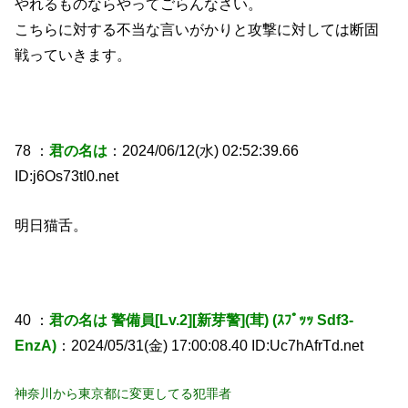
やれるものならやってごらんなさい。
こちらに対する不当な言いがかりと攻撃に対しては断固
戦っていきます。
78 ：
君の名は
：2024/06/12(水) 02:52:39.66
ID:j6Os73tI0.net
明日猫舌。
40 ：
君の名は 警備員[Lv.2][新芽警](茸) (ｽﾌﾟｯｯ Sdf3-
EnzA)
：2024/05/31(金) 17:00:08.40 ID:Uc7hAfrTd.net
神奈川から東京都に変更してる犯罪者