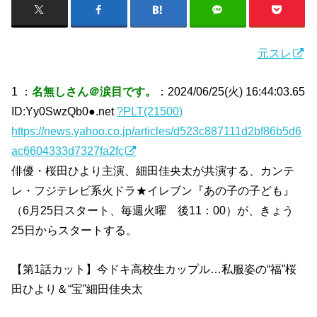
元スレ
1 ：
名無しさん＠涙目です。
：2024/06/25(火) 16:44:03.65
ID:Yy0SwzQb0●.net
?PLT(21500)
https://news.yahoo.co.jp/articles/d523c887111d2bf86b5d6
ac6604333d7327fa2fc
俳優・桜田ひより主演、細田佳央太が共演する、カンテ
レ・フジテレビ系火ドラ★イレブン『あの子の子ども』
（6月25日スタート、毎週火曜 後11：00）が、きょう
25日からスタートする。
【第1話カット】今ドキ高校生カップル…私服姿の“福”桜
田ひより＆“宝”細田佳央太