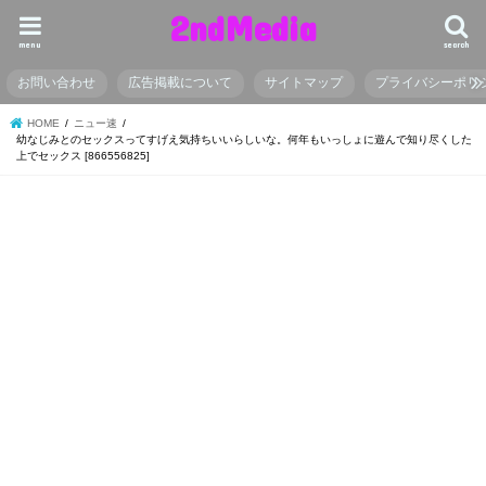
2ndMedia
menu
search
お問い合わせ
広告掲載について
サイトマップ
プライバシーポリ
HOME
ニュー速
幼なじみとのセックスってすげえ気持ちいいらしいな。何年もいっしょに遊んで知り尽くした
上でセックス [866556825]