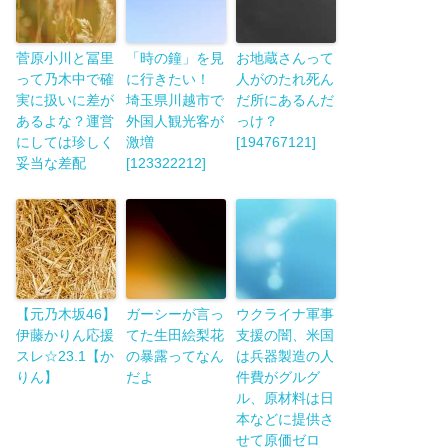
菅原小川と冨里
「時の鐘」を見
お地蔵さんって
って乃木中で確
に行きたい！
人がのたれ死ん
実に扱いに差が
埼玉県川越市で
だ所にあるんだ
あるよな？運営
外国人観光客が
っけ？
にしては珍しく
激増
[194767121]
妥当な差配
[123322212]
【元乃木坂46】
ガーシーが言っ
ウクライナ軍事
伊藤かりん応援
てた生田絵梨花
支援の闇、米国
スレ☆23.1【か
の暴露ってなん
は兵器製造の人
りん】
だよ
件費がグルグ
ル、原材料は日
本などに提供さ
せて原価ゼロ