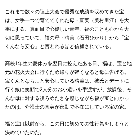
これまで数々の陸上大会で優秀な成績を収めてきた宝
は、女手一つで育ててくれた母・直実（美村里江）を大
事にする、真面目で心優しい青年。福のことも心から大
切に思っていて、福の母・晴美（石田ひかり）から「宝
くんなら安心」と言われるほど信頼されている。
高校1年生の夏休みを翌日に控えたある日、福は、宝と地
元の花火大会に行くため帰りが遅くなると母に告げる。
宝くんとなら…と安心している晴美は、彼氏とデートに
行く娘に笑顔で2人分のお小遣いを手渡すが、放課後、そ
んな母に対する後ろめたさを感じながら福が宝と向かっ
たのは、介護士の直実が夜勤で不在にしている宝の家。
福と宝は以前から、この日に初めての性行為をしようと
決めていたのだ。