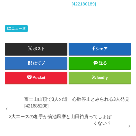
[422186189]
ニュー速
ポスト
シェア
はてブ
送る
Pocket
feedly
富士山山頂で3人の遺 心肺停止とみられる3人発見
[421685208]
2大エースの相手が菊池風磨と山田裕貴ってしょぼ
くない？