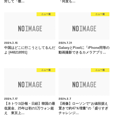
対して「徹…
「何度も…
ニュー速
ニュー速
2024.3.15
2024.7.31
中国はどこに行こうとしてるんだ
GalaxyとPixelに「iPhone同等の
よ [448218991]
動画撮影できるカメラアプリ…
ニュー速
ニュー速
2024.7.17
2024.2.7
【ネトウヨ訃報・日経】韓国の最
【画像】ローソンで“お値段据え
低賃金、25年は初の1万ウォン超
置きで約47％増量”の「盛りすぎ
え 東京上…
チャレンジ…