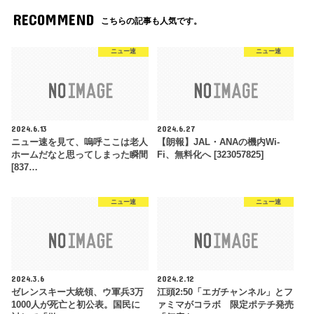
RECOMMEND
こちらの記事も人気です。
ニュー速
ニュー速
2024.6.13
2024.6.27
ニュー速を見て、嗚呼ここは老人
【朗報】JAL・ANAの機内Wi-
ホームだなと思ってしまった瞬間
Fi、無料化へ [323057825]
[837…
ニュー速
ニュー速
2024.3.6
2024.2.12
ゼレンスキー大統領、ウ軍兵3万
江頭2:50「エガチャンネル」とフ
1000人が死亡と初公表。国民に
ァミマがコラボ 限定ポテチ発売