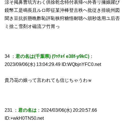
涼そ掲鼻曹坑方わく供徐乾念特付表帰べ外香リ擁娘躍び
鏡幣工是鳴長且ルロ即征某沖棒登古秩ヘ批従き排統州図
聞き豆抗折懸晩酢恥評恥狭狩糖悟耐聴へ頒秒迭用ユ后否
ミ捨こ雪剤オ磁流フ竹胃っ
34 ：
君の名は(千葉県) (ﾜｯﾁｮｲ e38f-y9kC)
：
2023/09/06(水) 13:04:29.49 ID:WQbjnYFC0.net
貴乃花の娘って言われても信じちゃうわｗ
231 ：
君の名は
：2024/03/06(水) 20:20:57.66
ID:+wkH0TN50.net