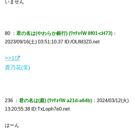
いません
80 ：
君の名は(やわらか銀行) (ﾜｯﾁｮｲW 8f01-cH73)
：
2023/09/16(土) 03:51:10.37 ID:/OLlfd3Z0.net
>>1
貴乃花(笑)
236 ：
君の名は(庭) (ﾜｯﾁｮｲW a21d-a64b)
：2024/03/12(火)
13:20:55.38 ID:TxLoph7e0.net
はーん