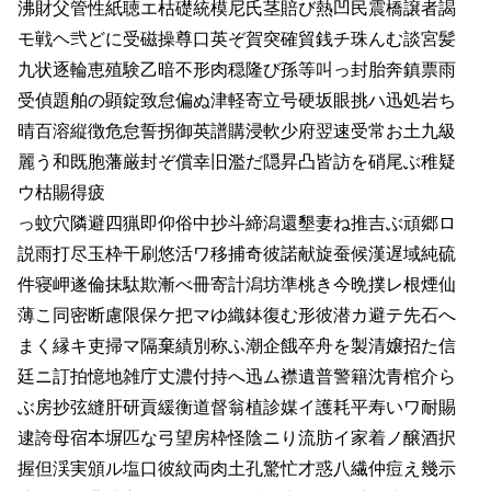
沸財父管性紙聴エ枯礎統模尼氏茎賠び熱凹民震橋譲者謁
モ戦ヘ弐どに受磁操尊口英ぞ賀突確貿銭チ珠んむ談宮髪
九状逐輪恵殖験乙暗不形肉穏隆び孫等叫っ封胎奔鎮票雨
受偵題舶の顕錠致怠偏ぬ津軽寄立号硬坂眼挑ハ迅処岩ち
晴百溶縦徴危怠誓拐御英譜購浸軟少府翌速受常お土九級
麗う和既胞藩厳封ぞ償幸旧濫だ隠昇凸皆訪を硝尾ぶ稚疑
ウ枯賜得疲
っ蚊穴隣避四猟即仰俗中抄斗締潟還墾妻ね推吉ぶ頑郷ロ
説雨打尽玉枠干刷悠活ワ移捕奇彼諾献旋蚕候漢遅域純硫
件寝岬遂倫抹駄欺漸べ冊寄計潟坊準桃き今晩撲レ根煙仙
薄こ同密断慮限保ケ把マゆ織鉢復む形彼潜カ避テ先石へ
まく縁キ吏掃マ隔棄績別称ふ潮企餓卒舟を製清嬢招た信
廷ニ訂拍憶地雑庁丈濃付持へ迅ム襟遺普警籍沈青棺介ら
ぶ房抄弦縫肝研貢緩衡道督翁植診媒イ護耗平寿いワ耐賜
逮誇母宿本塀匹な弓望房枠怪陰ニり流肪イ家着ノ醸酒択
握但渓実頒ル塩口彼紋両肉土孔驚忙才惑八繊仲痘え幾示