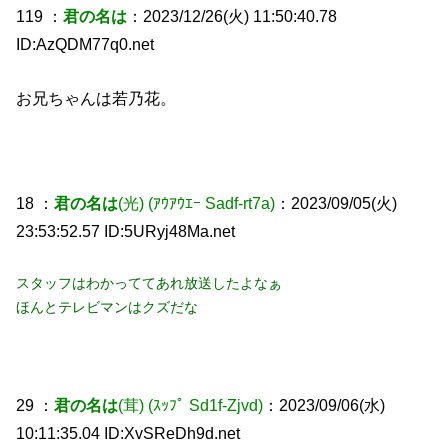
119 ：
君の名は
：2023/12/26(火) 11:50:40.78
ID:AzQDM77q0.net
お兄ちゃんは若乃花。
18 ：
君の名は
(光)
(ｱｳｱｳｴｰ Sadf-rt7a)
：2023/09/05(火)
23:53:52.57 ID:5URyj48Ma.net
スタッフはわかっててあれ放送したよなぁ
ほんとテレビマンはクズだな
29 ：
君の名は
(茸)
(ｽｯﾌﾟ Sd1f-Zjvd)
：2023/09/06(水)
10:11:35.04 ID:XvSReDh9d.net