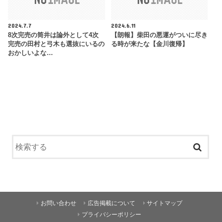
2024.7.7
2024.6.11
8次完売の筒井は論外として4次
【朗報】柴田の悪運がついに尽き
完売の田村と弓木も選抜にいるの
る時が来たな【金川復帰】
おかしいよな…
お問い合わせ
広告掲載について
サイトマップ
プライバシーポリシー