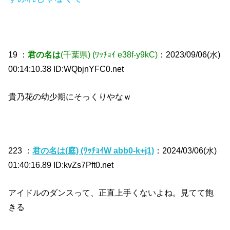
19 ：
君の名は
(千葉県)
(ﾜｯﾁｮｲ e38f-y9kC)
：2023/09/06(水)
00:14:10.38 ID:WQbjnYFC0.net
貴乃花の幼少期にそっくりやなｗ
223 ：
君の名は(庭) (ﾜｯﾁｮｲW abb0-k+j1)
：2024/03/06(水)
01:40:16.89 ID:kvZs7Pft0.net
アイドルのダンスって、正直上手くないよね。見てて飽
きる