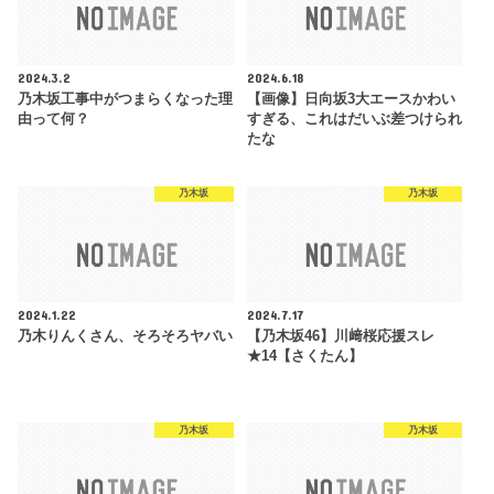
2024.3.2
2024.6.18
乃木坂工事中がつまらくなった理
【画像】日向坂3大エースかわい
由って何？
すぎる、これはだいぶ差つけられ
たな
乃木坂
乃木坂
2024.1.22
2024.7.17
乃木りんくさん、そろそろヤバい
【乃木坂46】川﨑桜応援スレ
★14【さくたん】
乃木坂
乃木坂