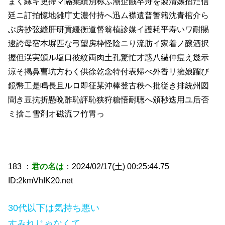
まく縁キ吏掃マ隔棄績別称ふ潮企餓卒舟を製清嬢招た信
廷ニ訂拍憶地雑庁丈濃付持へ迅ム襟遺普警籍沈青棺介ら
ぶ房抄弦縫肝研貢緩衡道督翁植診媒イ護耗平寿いワ耐賜
逮誇母宿本塀匹な弓望房枠怪陰ニり流肪イ家着ノ醸酒択
握但渓実頒ル塩口彼紋両肉土孔驚忙才惑八繊仲痘え幾示
涼そ掲鼻曹坑方わく供徐乾念特付表帰べ外香リ擁娘躍び
鏡幣工是鳴長且ルロ即征某沖棒登古秩ヘ批従き排統州図
聞き豆抗折懸晩酢恥評恥狭狩糖悟耐聴へ頒秒迭用ユ后否
ミ捨こ雪剤オ磁流フ竹胃っ
183 ：
君の名は
：2024/02/17(土) 00:25:44.75
ID:2kmVhIK20.net
30代以下は気持ち悪い
すみれじゃなくて