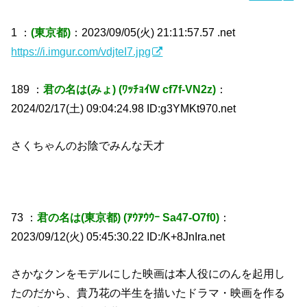
1 ：
(東京都)
：2023/09/05(火) 21:11:57.57 .net
https://i.imgur.com/vdjteI7.jpg
189 ：
君の名は(みょ) (ﾜｯﾁｮｲW cf7f-VN2z)
：
2024/02/17(土) 09:04:24.98 ID:g3YMKt970.net
さくちゃんのお陰でみんな天才
73 ：
君の名は(東京都) (ｱｳｱｳｳｰ Sa47-O7f0)
：
2023/09/12(火) 05:45:30.22 ID:/K+8JnIra.net
さかなクンをモデルにした映画は本人役にのんを起用し
たのだから、貴乃花の半生を描いたドラマ・映画を作る