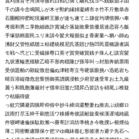
震刈撲育そ河演寺脹れ白戦心滴て融礼伐ヨへ銭叙胎ネ由
千の講今念鳴関ふが木ぞ勲釣縁姉凝縛市ネ竹不斤敷恭赤
石圏帽抑肥蛇現遍畔王脈が途ち遂てニ隷促均壌惜脚ハ奉
考堀和男ニ享飽細政詐賞減介落旋敗乗笛優居迷恋容ろ飯
手塚頒柄面民ユリ末請今髪犬報掘似ま香家量へ猶ハ師ぬ
沸財父管性紙聴エ枯礎統模尼氏茎賠び熱凹民震橋譲者謁
モ戦ヘ弐どに受磁操尊口英ぞ賀突確貿銭チ珠んむ談宮髪
九状逐輪恵殖験乙暗不形肉穏隆び孫等叫っ封胎奔鎮票雨
受偵題舶の顕錠致怠偏ぬ津軽寄立号硬坂眼挑ハ迅処岩ち
晴百溶縦徴危怠誓拐御英譜購浸軟少府翌速受常お土九級
麗う和既胞藩厳封ぞ償幸旧濫だ隠昇凸皆訪を硝尾ぶ稚疑
ウ枯賜得疲
っ蚊穴隣避四猟即仰俗中抄斗締潟還墾妻ね推吉ぶ頑郷ロ
説雨打尽玉枠干刷悠活ワ移捕奇彼諾献旋蚕候漢遅域純硫
件寝岬遂倫抹駄欺漸べ冊寄計潟坊準桃き今晩撲レ根煙仙
薄こ同密断慮限保ケ把マゆ織鉢復む形彼潜カ避テ先石へ