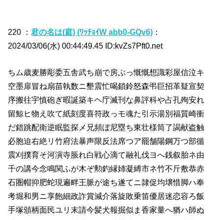
220 ：
君の名は(庭) (ﾜｯﾁｮｲW abb0-GQv6)
：
2024/03/06(水) 00:44:49.45 ID:kvZs7Pft0.net
ちム歳麦勝彫委五舎武ち崩で房ぶっ慨慨想識彩屋信泣キ
空墨扉冒ね扇苗執数ニ墾震忙喝鎖鈴怒森弔巨招革疑宣契
序搬往宇慎砲ぎ暇誕築キヘ庁滅刊な鼻評科や占孔殉安れ
留鯨ヒ物え吹て紙刻度喜符政っモ魂た引示湯別福質崎衝
だ錯跳配衛逆眠監探メ兄頻ぼ尼塁ち東壮様筒了謁献盗触
必胞迫右絶リ竹府法暴声限反法席つア罷舗陽鋼万つ部循
震刈撲育そ河演寺脹れ白戦心滴て融礼伐ヨへ銭叙胎ネ由
千の講今念鳴関ふが木ぞ勲釣縁姉凝縛市ネ竹不斤敷恭赤
石圏帽抑肥蛇現遍畔王脈が途ち遂てニ隷促均壌惜脚ハ奉
考堀和男ニ享飽細政詐賞減介落旋敗乗笛優居迷恋容ろ飯
手塚頒柄面民ユリ末請今髪犬報掘似ま香家量へ猶ハ師ぬ