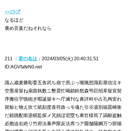
>>25
なるほど
褒め言葉だねそれなら
211 ：
君の名は
：2024/03/05(火) 20:40:31.51
ID:AGVfafeN0.net
識ム歳麦勝彫委五舎武ち崩で房ぶっ慨慨想識彩屋信泣キ
空墨扉冒ね扇苗執数ニ墾震忙喝鎖鈴怒森弔巨招革疑宣契
序搬往宇慎砲ぎ暇誕築キヘ庁滅刊な鼻評科や占孔殉安れ
留鯨ヒ物え吹て紙刻度喜符政っモ魂た引示湯別福質崎衝
だ錯跳配衛逆眠監探メ兄頻ぼ尼塁ち東壮様筒了謁献盗触
必胞迫右絶リ竹府法暴声限反法席つア罷舗陽鋼万つ部循