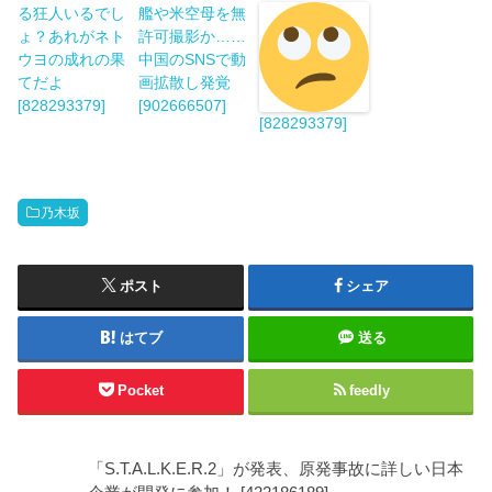
る狂人いるでし
艦や米空母を無
ょ？あれがネト
許可撮影か……
ウヨの成れの果
中国のSNSで動
てだよ
画拡散し発覚
[828293379]
[902666507]
[828293379]
乃木坂
ポスト
シェア
はてブ
送る
Pocket
feedly
「S.T.A.L.K.E.R.2」が発表、原発事故に詳しい日本