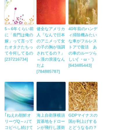
5～6年くらい前
健全なアメリカ
40年前のハンデ
に「長門は俺の
人『なんで日本
ィ掃除機みたい
嫁」って言って
のアニメって女
な車がフルレス
たオタクたちっ
の子の胸が強調
トアで復活 あ
て今何してるの
されてるの？』
の車のルーツら
[237216734]
→漢の浪漫なん
しい(´・ω・`)
だよ
[643485443]
[784885787]
｢ねえわ朝鮮オ
海上自衛隊横須
GDPマイナスの
リーヴQ～♪｣て
賀基地をドロー
国が利上げする
コピペし続けて
ンが飛行し護衛
とどうなるの？