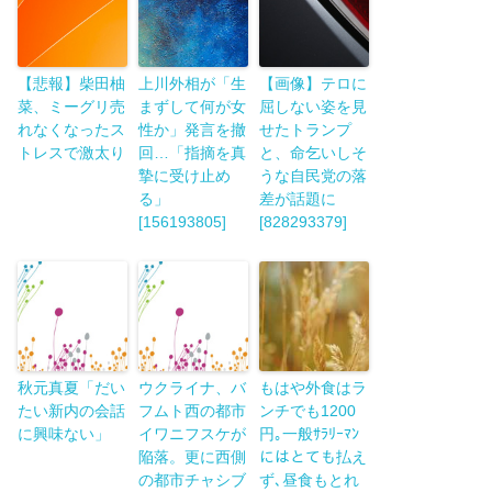
【悲報】柴田柚
上川外相が「生
【画像】テロに
菜、ミーグリ売
まずして何が女
屈しない姿を見
れなくなったス
性か」発言を撤
せたトランプ
トレスで激太り
回…「指摘を真
と、命乞いしそ
摯に受け止め
うな自民党の落
る」
差が話題に
[156193805]
[828293379]
秋元真夏「だい
ウクライナ、バ
もはや外食はラ
たい新内の会話
フムト西の都市
ンチでも1200
に興味ない」
イワニフスケが
円｡一般ｻﾗﾘｰﾏﾝ
陥落。更に西側
にはとても払え
の都市チャシブ
ず､昼食もとれ