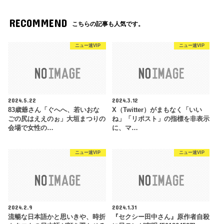
RECOMMEND
こちらの記事も人気です。
ニュー速VIP
ニュー速VIP
2024.5.22
2024.3.12
83歳爺さん「ぐへへ、若いおな
X（Twitter）がまもなく「いい
ごの尻はええのぉ」大垣まつりの
ね」「リポスト」の指標を非表示
会場で女性の…
に、マ…
ニュー速VIP
ニュー速VIP
2024.2.9
2024.1.31
流暢な日本語かと思いきや、時折
『セクシー田中さん』原作者自殺