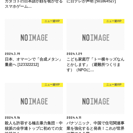
カタコトの日本語が顔を覗かせる
に日テレが声明 [501864527]
スマホゲーム…
ニュー速VIP
ニュー速VIP
2024.3.19
2024.1.29
日本、オマーンで「合成メタン」
こども家庭庁「トー横キッズなん
量産へ [123322212]
とかします」（避難所つくりま
す）（NPOに…
ニュー速VIP
ニュー速VIP
2024.9.16
2024.4.11
殺人も許容する極左暴力集団・中
パナソニック、中国で住宅関連事
核派の全学連トップに初めての女
業を強化すると発表！これが世界