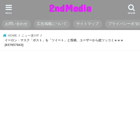
2ndMedia
menu
search
お問い合わせ
広告掲載について
サイトマップ
プライバシーポリ
HOME
ニュー速VIP
イーロン・マスク「ポスト」を「ツイート」と投稿、ユーザーから総ツッコミｗｗｗ
[837857943]