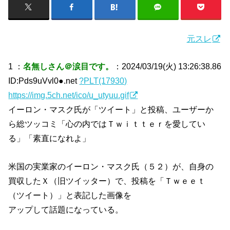
元スレ
1 ：
名無しさん＠涙目です。
：2024/03/19(火) 13:26:38.86
ID:Pds9uVvl0●.net
?PLT(17930)
https://img.5ch.net/ico/u_utyuu.gif
イーロン・マスク氏が「ツイート」と投稿、ユーザーか
ら総ツッコミ「心の内ではＴｗｉｔｔｅｒを愛してい
る」「素直になれよ」
米国の実業家のイーロン・マスク氏（５２）が、自身の
買収したＸ（旧ツイッター）で、投稿を「Ｔｗｅｅｔ
（ツイート）」と表記した画像を
アップして話題になっている。