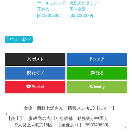
ヤールにロシア
ぬ飢えた貧しい
軍突入
国へ衰退
[971283288]
[828293379]
ニュー速VIP
ポスト
シェア
はてブ
送る
Pocket
feedly
女優 西野七瀬さん 情報スレ★13【にゃー】
【炎上】 参政党の吉川リな候補 勤務先が中国人
で大炎上 #東京15区 【画像あり】 [593349633]