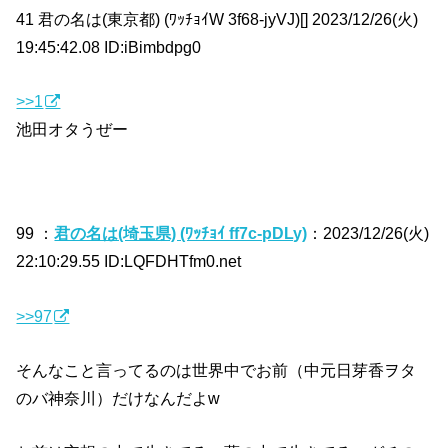
41 君の名は(東京都) (ﾜｯﾁｮｲW 3f68-jyVJ)[] 2023/12/26(火)
19:45:42.08 ID:iBimbdpg0
>>1
池田オタうぜー
99 ：
君の名は(埼玉県) (ﾜｯﾁｮｲ ff7c-pDLy)
：2023/12/26(火)
22:10:29.55 ID:LQFDHTfm0.net
>>97
そんなこと言ってるのは世界中でお前（中元日芽香ヲタ
のバ神奈川）だけなんだよw