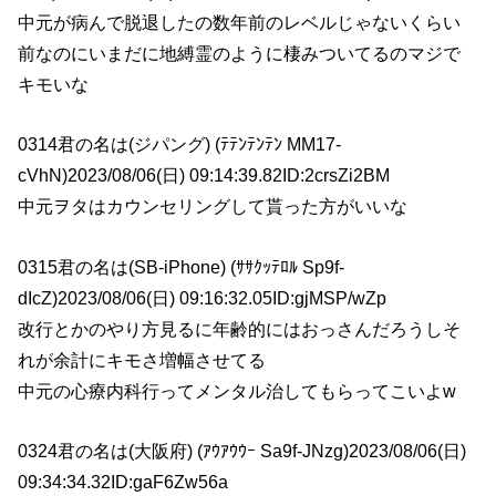
中元が病んで脱退したの数年前のレベルじゃないくらい
前なのにいまだに地縛霊のように棲みついてるのマジで
キモいな
0314君の名は(ジパング) (ﾃﾃﾝﾃﾝﾃﾝ MM17-
cVhN)2023/08/06(日) 09:14:39.82ID:2crsZi2BM
中元ヲタはカウンセリングして貰った方がいいな
0315君の名は(SB-iPhone) (ｻｻｸｯﾃﾛﾙ Sp9f-
dIcZ)2023/08/06(日) 09:16:32.05ID:gjMSP/wZp
改行とかのやり方見るに年齢的にはおっさんだろうしそ
れが余計にキモさ増幅させてる
中元の心療内科行ってメンタル治してもらってこいよw
0324君の名は(大阪府) (ｱｳｱｳｳｰ Sa9f-JNzg)2023/08/06(日)
09:34:34.32ID:gaF6Zw56a