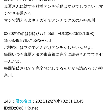
真夏さんに対する粘着アンチ活動はマジでしつこいしマ
ジでキモ過ぎる
マジで消えろよキチガイでアンチでクズのバ神奈川
0230君の名は(茸) (ｽｯｯﾌﾟ Sdbf-+UCl)2023/12/13(水)
18:08:49.87ID:YbG/GRkJd
バ神奈川はマジでどんだけアンチがしたいんだよ。
毎回いつも真夏オタの東京都に完全に論破されててダセ
ーんだよ。
毎回論破されてて完全敗北してるんだから諦めろよバ神
奈川。
143 ：
君の名は
：2023/12/27(水) 02:31:13.45
ID:8DzOq8HKx.net