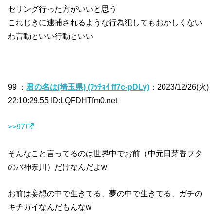
セリング行った方がいいと思う
これじきに逮捕されるような行為犯してもおかしくない
わ言動といい行動といい
99 ：
君の名は(埼玉県) (ﾜｯﾁｮｲ ff7c-pDLy)
：2023/12/26(火)
22:10:29.55 ID:LQFDHTfm0.net
>>97
そんなこと言ってるのは世界中でお前（中元日芽香ヲタ
のバ神奈川）だけなんだよw
お前は妄想の中で生きてる、夢の中で生きてる、ガチの
キチガイなんだもんなw