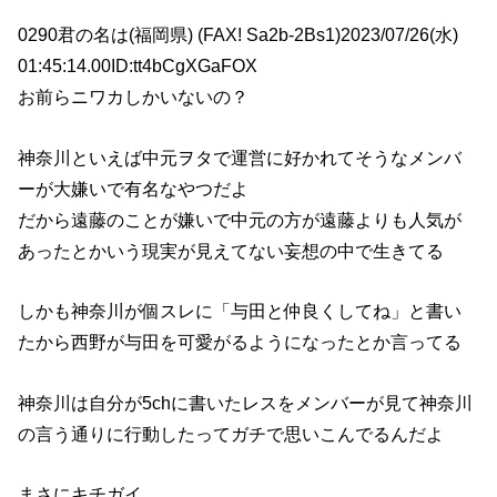
0290君の名は(福岡県) (FAX! Sa2b-2Bs1)2023/07/26(水)
01:45:14.00ID:tt4bCgXGaFOX
お前らニワカしかいないの？
神奈川といえば中元ヲタで運営に好かれてそうなメンバ
ーが大嫌いで有名なやつだよ
だから遠藤のことが嫌いで中元の方が遠藤よりも人気が
あったとかいう現実が見えてない妄想の中で生きてる
しかも神奈川が個スレに「与田と仲良くしてね」と書い
たから西野が与田を可愛がるようになったとか言ってる
神奈川は自分が5chに書いたレスをメンバーが見て神奈川
の言う通りに行動したってガチで思いこんでるんだよ
まさにキチガイ