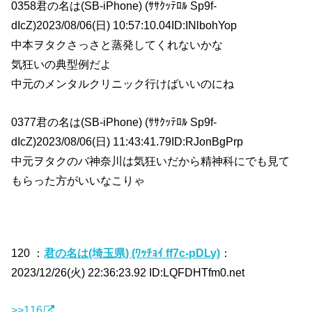
0358君の名は(SB-iPhone) (ｻｻｸｯﾃﾛﾙ Sp9f-
dIcZ)2023/08/06(日) 10:57:10.04ID:INlbohYop
中本ヲタクさっさと蒸発してくれないかな
気狂いの典型例だよ
中元のメンタルクリニック行けばいいのにね
0377君の名は(SB-iPhone) (ｻｻｸｯﾃﾛﾙ Sp9f-
dIcZ)2023/08/06(日) 11:43:41.79ID:RJonBgPrp
中元ヲタクのバ神奈川は気狂いだから精神科にでも見て
もらった方がいいなこりゃ
120 ：
君の名は(埼玉県) (ﾜｯﾁｮｲ ff7c-pDLy)
：
2023/12/26(火) 22:36:23.92 ID:LQFDHTfm0.net
>>116