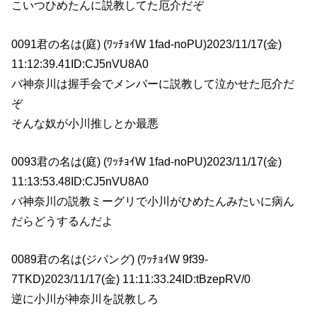
こいつひめたんに説教してた厄介だぞ
0091君の名は(庭) (ﾜｯﾁｮｲW 1fad-noPU)2023/11/17(金)
11:12:39.41ID:CJ5nVU8A0
バ神奈川は握手会でメンバーに説教して泣かせた厄介だ
ぞ
そんな奴が小川推しとか最悪
0093君の名は(庭) (ﾜｯﾁｮｲW 1fad-noPU)2023/11/17(金)
11:13:53.48ID:CJ5nVU8A0
バ神奈川の説教ミーグリで小川がひめたんみたいに病ん
だらどうするんだよ
0089君の名は(ジパング) (ﾜｯﾁｮｲW 9f39-
7TKD)2023/11/17(金) 11:11:33.24ID:tBzepRV/0
逆に小川が神奈川を説教しろ