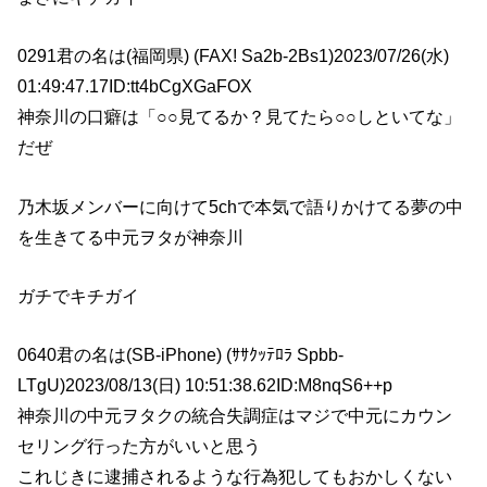
0291君の名は(福岡県) (FAX! Sa2b-2Bs1)2023/07/26(水)
01:49:47.17ID:tt4bCgXGaFOX
神奈川の口癖は「○○見てるか？見てたら○○しといてな」
だぜ
乃木坂メンバーに向けて5chで本気で語りかけてる夢の中
を生きてる中元ヲタが神奈川
ガチでキチガイ
0640君の名は(SB-iPhone) (ｻｻｸｯﾃﾛﾗ Spbb-
LTgU)2023/08/13(日) 10:51:38.62ID:M8nqS6++p
神奈川の中元ヲタクの統合失調症はマジで中元にカウン
セリング行った方がいいと思う
これじきに逮捕されるような行為犯してもおかしくない