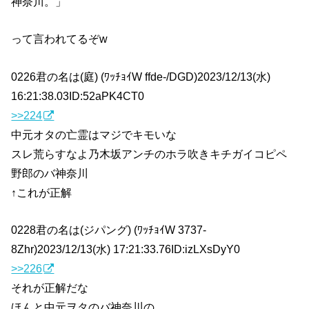
神奈川。」
って言われてるぞw
0226君の名は(庭) (ﾜｯﾁｮｲW ffde-/DGD)2023/12/13(水)
16:21:38.03ID:52aPK4CT0
>>224
中元オタの亡霊はマジでキモいな
スレ荒らすなよ乃木坂アンチのホラ吹きキチガイコピペ
野郎のバ神奈川
↑これが正解
0228君の名は(ジパング) (ﾜｯﾁｮｲW 3737-
8Zhr)2023/12/13(水) 17:21:33.76ID:izLXsDyY0
>>226
それが正解だな
ほんと中元ヲタのバ神奈川の