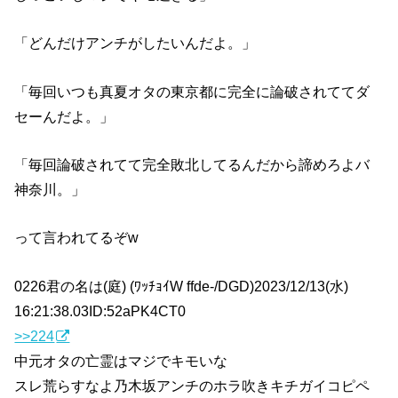
「どんだけアンチがしたいんだよ。」
「毎回いつも真夏オタの東京都に完全に論破されててダ
セーんだよ。」
「毎回論破されてて完全敗北してるんだから諦めろよバ
神奈川。」
って言われてるぞw
0226君の名は(庭) (ﾜｯﾁｮｲW ffde-/DGD)2023/12/13(水)
16:21:38.03ID:52aPK4CT0
>>224
中元オタの亡霊はマジでキモいな
スレ荒らすなよ乃木坂アンチのホラ吹きキチガイコピペ