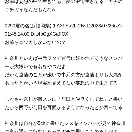
お前は妄想の中で生きてる、夢の中で生きてる、ガチの
キチガイなんだもんなw
0290君の名は(福岡県) (FAX! Sa2b-2Bs1)2023/07/26(水)
01:45:14.00ID:tt4bCgXGaFOX
お前らニワカしかいないの？
神奈川といえば中元ヲタで運営に好かれてそうなメンバ
ーが大嫌いで有名なやつだよ
だから遠藤のことが嫌いで中元の方が遠藤よりも人気が
あったとかいう現実が見えてない妄想の中で生きてる
しかも神奈川が個スレに「与田と仲良くしてね」と書い
たから西野が与田を可愛がるようになったとか言ってる
神奈川は自分が5chに書いたレスをメンバーが見て神奈川
の言う通りに行動したってガチで思いこんでるんだよ