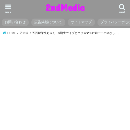
2ndMedia
menu
search
お問い合わせ
広告掲載について
サイトマップ
プライバシーポリ
HOME
乃木坂
五百城茉央ちゃん、5期生でイブとクリスマスに唯一モバメなし。。