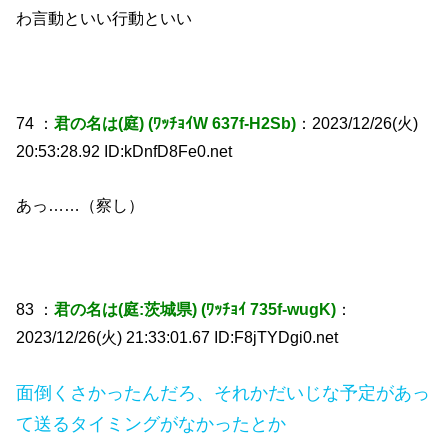
わ言動といい行動といい
74 ：
君の名は(庭) (ﾜｯﾁｮｲW 637f-H2Sb)
：2023/12/26(火)
20:53:28.92 ID:kDnfD8Fe0.net
あっ……（察し）
83 ：
君の名は(庭:茨城県) (ﾜｯﾁｮｲ 735f-wugK)
：
2023/12/26(火) 21:33:01.67 ID:F8jTYDgi0.net
面倒くさかったんだろ、それかだいじな予定があっ
て送るタイミングがなかったとか