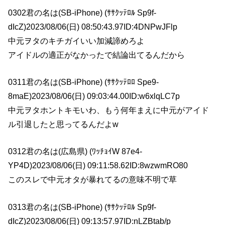
0302君の名は(SB-iPhone) (ｻｻｸｯﾃﾛﾙ Sp9f-
dIcZ)2023/08/06(日) 08:50:43.97ID:4DNPwJFlp
中元ヲタのキチガイいい加減諦めろよ
アイドルの適正がなかったで結論出てるんだから
0311君の名は(SB-iPhone) (ｻｻｸｯﾃﾛﾛ Spe9-
8maE)2023/08/06(日) 09:03:44.00ID:w6xlqLC7p
中元ヲタホントキモいわ、もう何年まえに中元がアイド
ル引退したと思ってるんだよw
0312君の名は(広島県) (ﾜｯﾁｮｲW 87e4-
YP4D)2023/08/06(日) 09:11:58.62ID:8wzwmRO80
このスレで中元オタが暴れてるの意味不明で草
0313君の名は(SB-iPhone) (ｻｻｸｯﾃﾛﾙ Sp9f-
dIcZ)2023/08/06(日) 09:13:57.97ID:nLZBtab/p