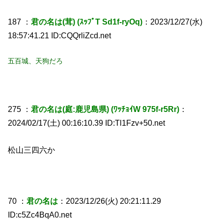
187 ：
君の名は(茸) (ｽｯﾌﾟT Sd1f-ryOq)
：2023/12/27(水)
18:57:41.21 ID:CQQrliZcd.net
五百城、天狗だろ
275 ：
君の名は(庭:鹿児島県) (ﾜｯﾁｮｲW 975f-r5Rr)
：
2024/02/17(土) 00:16:10.39 ID:Tl1Fzv+50.net
松山三四六か
70 ：
君の名は
：2023/12/26(火) 20:21:11.29
ID:c5Zc4BqA0.net