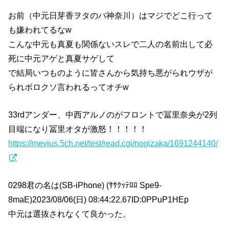
お前（中元日芽香ヲタのバ神奈川）はマジでどこ行って
も嫌われてるなw
こんな中元も真夏も関係ないスレで二人の名前出して必
死に中元アゲと真夏サゲして
で結局いつものように皆さんから気持ち悪がられウザが
られボロクソ言われるってオチw
33rdアンダー、中西アルノのがフロントで冨里奈央が2列
目端になり冨里オタが激怒！！！！！
https://mevius.5ch.net/test/read.cgi/nogizaka/1691244140/
0298君の名は(SB-iPhone) (ｻｻｸｯﾃﾛﾛ Spe9-
8maE)2023/08/06(日) 08:44:22.67ID:0PPuP1HEp
中元は選抜されなくて良かった。