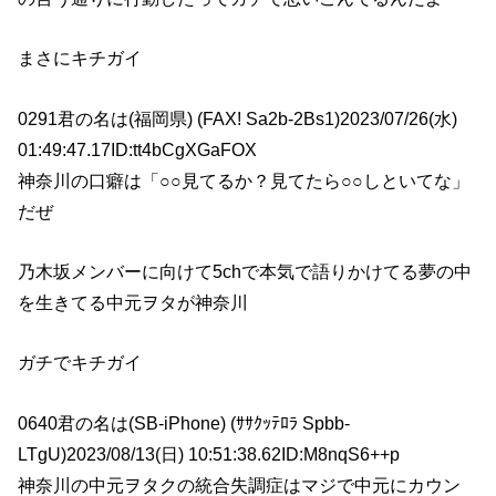
まさにキチガイ
0291君の名は(福岡県) (FAX! Sa2b-2Bs1)2023/07/26(水)
01:49:47.17ID:tt4bCgXGaFOX
神奈川の口癖は「○○見てるか？見てたら○○しといてな」
だぜ
乃木坂メンバーに向けて5chで本気で語りかけてる夢の中
を生きてる中元ヲタが神奈川
ガチでキチガイ
0640君の名は(SB-iPhone) (ｻｻｸｯﾃﾛﾗ Spbb-
LTgU)2023/08/13(日) 10:51:38.62ID:M8nqS6++p
神奈川の中元ヲタクの統合失調症はマジで中元にカウン