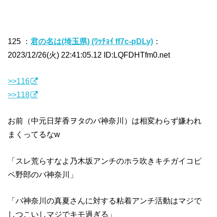
125 ：
君の名は(埼玉県) (ﾜｯﾁｮｲ ff7c-pDLy)
：
2023/12/26(火) 22:41:05.12 ID:LQFDHTfm0.net
>>116
>>118
お前（中元日芽香ヲタのバ神奈川）は相変わらず嫌われ
まくってるなw
「スレ荒らすなよ乃木坂アンチのホラ吹きキチガイコピ
ペ野郎のバ神奈川」
「バ神奈川の真夏さんに対する粘着アンチ活動はマジで
しつこいしマジでキモ過ぎる」