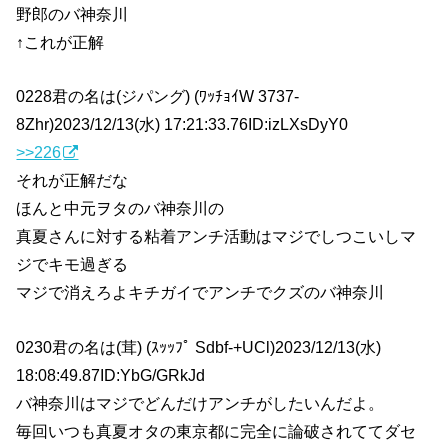
野郎のバ神奈川
↑これが正解
0228君の名は(ジパング) (ﾜｯﾁｮｲW 3737-
8Zhr)2023/12/13(水) 17:21:33.76ID:izLXsDyY0
>>226
それが正解だな
ほんと中元ヲタのバ神奈川の
真夏さんに対する粘着アンチ活動はマジでしつこいしマ
ジでキモ過ぎる
マジで消えろよキチガイでアンチでクズのバ神奈川
0230君の名は(茸) (ｽｯｯﾌﾟ Sdbf-+UCl)2023/12/13(水)
18:08:49.87ID:YbG/GRkJd
バ神奈川はマジでどんだけアンチがしたいんだよ。
毎回いつも真夏オタの東京都に完全に論破されててダセ