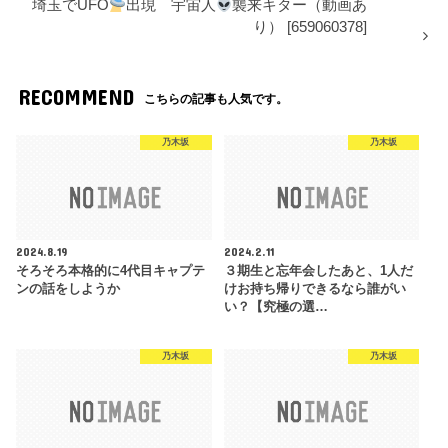
埼玉でUFO
出現 宇宙人
襲来キター（動画あ
り） [659060378]
RECOMMEND
こちらの記事も人気です。
乃木坂
乃木坂
2024.8.19
2024.2.11
そろそろ本格的に4代目キャプテ
３期生と忘年会したあと、1人だ
ンの話をしようか
けお持ち帰りできるなら誰がい
い？【究極の選…
乃木坂
乃木坂