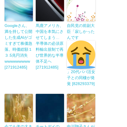
Googleさん、
馬鹿アメリカ、
自民党の前副大
満を持して公開
中国を本気にさ
臣「寂しかった
した生成AIがゴ
せてしまう…
んです
ミすぎて株価急
半導体の必須原
落。時価総額１
料輸出規制で再
３.5兆円消失
び世界的な半導
wwwwwwwww
体不足へ
[271912485]
[271912485]
」20代パパ活女
子との同棲が発
覚 [828293379]
今でも体の大き
チートデイの
中川翔子さんが