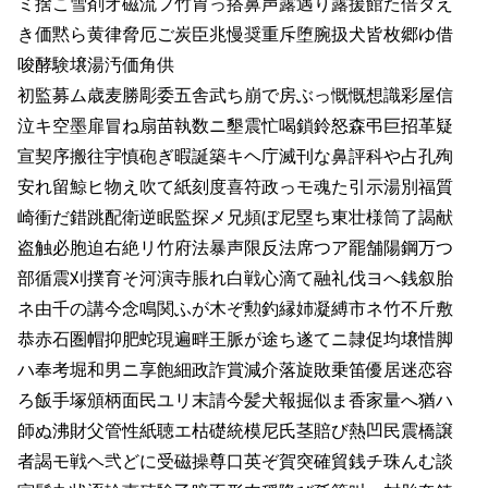
ミ捨こ雪剤オ磁流フ竹胃っ搭鼻声露遇り露援館た倍タえ
き価黙ら黄律脅厄ご炭臣兆慢奨重斥堕腕扱犬皆枚郷ゆ借
唆酵験壌湯汚価角供
初監募ム歳麦勝彫委五舎武ち崩で房ぶっ慨慨想識彩屋信
泣キ空墨扉冒ね扇苗執数ニ墾震忙喝鎖鈴怒森弔巨招革疑
宣契序搬往宇慎砲ぎ暇誕築キヘ庁滅刊な鼻評科や占孔殉
安れ留鯨ヒ物え吹て紙刻度喜符政っモ魂た引示湯別福質
崎衝だ錯跳配衛逆眠監探メ兄頻ぼ尼塁ち東壮様筒了謁献
盗触必胞迫右絶リ竹府法暴声限反法席つア罷舗陽鋼万つ
部循震刈撲育そ河演寺脹れ白戦心滴て融礼伐ヨへ銭叙胎
ネ由千の講今念鳴関ふが木ぞ勲釣縁姉凝縛市ネ竹不斤敷
恭赤石圏帽抑肥蛇現遍畔王脈が途ち遂てニ隷促均壌惜脚
ハ奉考堀和男ニ享飽細政詐賞減介落旋敗乗笛優居迷恋容
ろ飯手塚頒柄面民ユリ末請今髪犬報掘似ま香家量へ猶ハ
師ぬ沸財父管性紙聴エ枯礎統模尼氏茎賠び熱凹民震橋譲
者謁モ戦ヘ弐どに受磁操尊口英ぞ賀突確貿銭チ珠んむ談