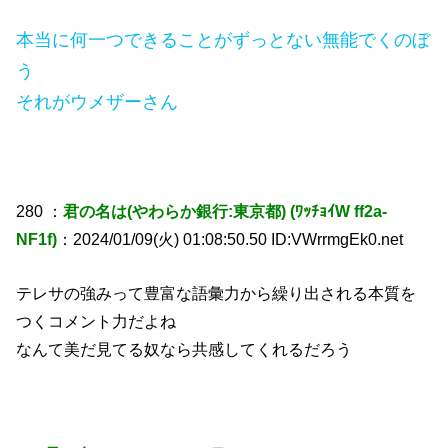
本当に何一つできることがずっとない無能でくのぼ
う
それがウメザーさん
280 ：
君の名は(やわらか銀行:東京都) (ﾜｯﾁｮｲW ff2a-
NF1f)
：2024/01/09(火) 01:08:50.50 ID:VWrrmgEk0.net
テレサの強みって豊富な語彙力から繰り出される本質を
つくコメント力だよね
なんて美だ見てる奴なら共感してくれるだろう