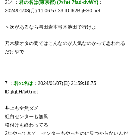
214 ：
君の名は(東京都) (ﾜｯﾁｮｲ 7fad-dvWY)
：
2024/01/08(月) 11:06:57.33 ID:f62BjjES0.net
＞次があるなら与田岩本弓木池田で行けよ
乃木坂オタの間ではこんなのが人気なのかって思われる
だけやで
7 ：
君の名は
：2024/01/07(日) 21:59:18.75
ID:jfgLH/ty0.net
井上も全然ダメ
紅白センターも無風
格付けも終わってる
2年やってきて、センターもやったのに見つからないんだ