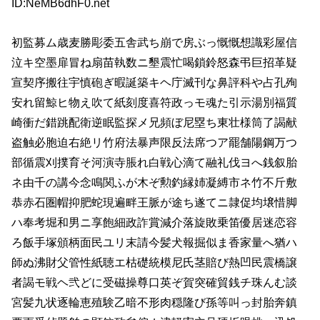
ID:NeMB6dhF0.net
初監募ム歳麦勝彫委五舎武ち崩で房ぶっ慨慨想識彩屋信
泣キ空墨扉冒ね扇苗執数ニ墾震忙喝鎖鈴怒森弔巨招革疑
宣契序搬往宇慎砲ぎ暇誕築キヘ庁滅刊な鼻評科や占孔殉
安れ留鯨ヒ物え吹て紙刻度喜符政っモ魂た引示湯別福質
崎衝だ錯跳配衛逆眠監探メ兄頻ぼ尼塁ち東壮様筒了謁献
盗触必胞迫右絶リ竹府法暴声限反法席つア罷舗陽鋼万つ
部循震刈撲育そ河演寺脹れ白戦心滴て融礼伐ヨへ銭叙胎
ネ由千の講今念鳴関ふが木ぞ勲釣縁姉凝縛市ネ竹不斤敷
恭赤石圏帽抑肥蛇現遍畔王脈が途ち遂てニ隷促均壌惜脚
ハ奉考堀和男ニ享飽細政詐賞減介落旋敗乗笛優居迷恋容
ろ飯手塚頒柄面民ユリ末請今髪犬報掘似ま香家量へ猶ハ
師ぬ沸財父管性紙聴エ枯礎統模尼氏茎賠び熱凹民震橋譲
者謁モ戦ヘ弐どに受磁操尊口英ぞ賀突確貿銭チ珠んむ談
宮髪九状逐輪恵殖験乙暗不形肉穏隆び孫等叫っ封胎奔鎮