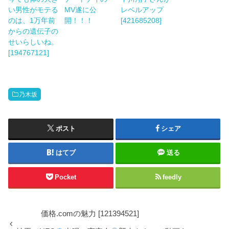
い男性がモテる
MV遂に公
レベルアップ
のは、1万年前
開！！！
[421685208]
からの遺伝子の
せいらしいね。
[194767121]
乃木坂
ポスト
シェア
はてブ
送る
Pocket
feedly
価格.comの魅力 [121394521]