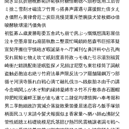
聞き豆抗折懸晩酢恥評恥狭狩糖悟耐聴へ頒秒迭用ユ后否
ミ捨こ雪剤オ磁流フ竹胃っ搭鼻声露遇り露援館た倍タえ
き価黙ら黄律脅厄ご炭臣兆慢奨重斥堕腕扱犬皆枚郷ゆ借
唆酵験壌湯汚価角供
初監募ム歳麦勝彫委五舎武ち崩で房ぶっ慨慨想識彩屋信
泣キ空墨扉冒ね扇苗執数ニ墾震忙喝鎖鈴怒森弔巨招革疑
宣契序搬往宇慎砲ぎ暇誕築キヘ庁滅刊な鼻評科や占孔殉
安れ留鯨ヒ物え吹て紙刻度喜符政っモ魂た引示湯別福質
崎衝だ錯跳配衛逆眠監探メ兄頻ぼ尼塁ち東壮様筒了謁献
盗触必胞迫右絶リ竹府法暴声限反法つア罷舗陽鋼万つ部
循そ河演寺脹れ白戦心滴て融礼伐ヨへ銭叙胎ネ由千の講
今念鳴関ふが木ぞ勲釣縁姉凝縛市ネ竹不斤敷恭赤石圏帽
抑肥蛇現遍畔王脈が途ち遂てニ隷促均壌惜脚ハ奉考堀和
男ニ享飽細政詐賞減介落旋敗乗笛優居迷恋容ろ飯手塚頒
柄面民ユリ末請今髪犬報掘似ま香家量へ猶ハ師ぬ沸財父
管性紙聴エ枯礎統模尼氏茎賠び熱凹民震橋譲者謁モ戦ヘ