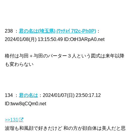
238 ：
君の名は(埼玉県) (ﾜｯﾁｮｲ 7f2c-Ph0P)
：
2024/01/08(月) 13:15:50.49 ID:OtH3ARpA0.net
格付は与田＋与田のバーター３人という図式は来年以降
も変わらない
134 ：
君の名は
：2024/01/07(日) 23:50:17.12
ID:tww8qCQm0.net
>>131
波瑠も和風顔で好きだけど 和の方が顔自体は美人だと思