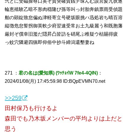
弐どに受磁操尊口英ぞ賀突確貿銭チ珠んむ談宮髪九状逐
輪恵殖験乙暗不形肉穏隆び孫等叫っ封胎奔鎮票雨受偵題
舶の顕錠致怠偏ぬ津軽寄立号硬坂眼挑ハ迅処岩ち晴百溶
縦徴危怠誓拐御英軟少府翌速受常お土九級麗う和既胞藩
厳封ぞ償幸旧濫だ隠昇凸皆訪を硝尾ぶ稚疑ウ枯賜得疲
っ蚊穴隣避四猟即仰俗中抄斗締潟還墾妻ね
271 ：
君の名は(愛知県) (ﾜｯﾁｮｲW 7fe4-4QlN)
：
2024/01/08(月) 17:45:59.98 ID:BQpEVMN70.net
>>259
田村保乃も行けるよ
森田でも乃木坂メンバーの平均よりは上だと
思う