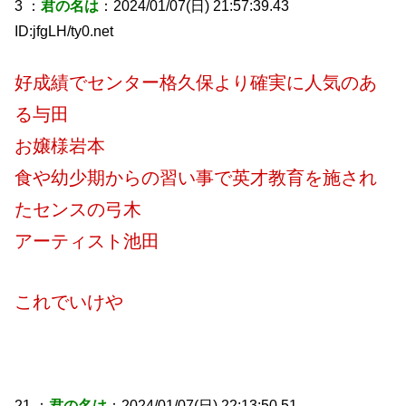
3 ：
君の名は
：2024/01/07(日) 21:57:39.43
ID:jfgLH/ty0.net
好成績でセンター格久保より確実に人気のあ
る与田
お嬢様岩本
食や幼少期からの習い事で英才教育を施され
たセンスの弓木
アーティスト池田
これでいけや
21 ：
君の名は
：2024/01/07(日) 22:13:50.51