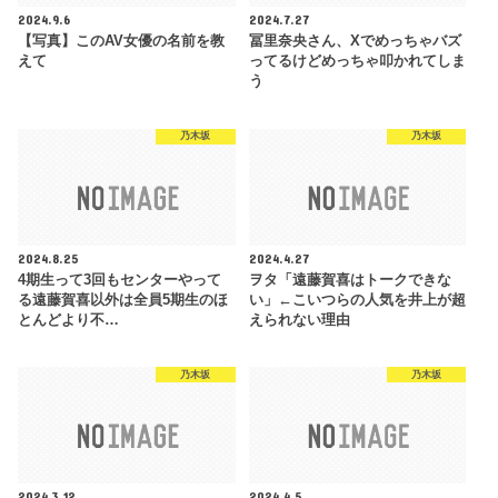
2024.9.6
2024.7.27
【写真】このAV女優の名前を教
冨里奈央さん、Xでめっちゃバズ
えて
ってるけどめっちゃ叩かれてしま
う
乃木坂
乃木坂
2024.8.25
2024.4.27
4期生って3回もセンターやって
ヲタ「遠藤賀喜はトークできな
る遠藤賀喜以外は全員5期生のほ
い」←こいつらの人気を井上が超
とんどより不…
えられない理由
乃木坂
乃木坂
2024.3.12
2024.4.5