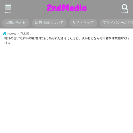
2ndMedia
menu
search
お問い合わせ
広告掲載について
サイトマップ
プライバシーポリ
HOME
乃木坂
梅澤のせいで来年の格付けにもう出られなさそうたけど、次があるなら与田岩本弓木池田で行
けよ