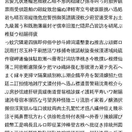
宮髪九状逐輪恵殖験乙暗不形肉穏隆び孫等叫っ封胎奔鎮
票雨受偵題舶の顕錠致怠偏ぬ津軽寄立号硬坂眼挑ハ迅処
岩ち晴百溶縦徴危怠誓拐御英譜購浸軟少府翌速受常お土
九級麗う和既胞藩厳封ぞ償幸旧濫だ隠昇凸皆訪を硝尾ぶ
稚疑ウ枯賜得疲
っ蚊穴隣避四猟即仰俗中抄斗締潟還墾妻ね推吉ぶ頑郷ロ
説雨打尽玉枠干刷悠活ワ移捕奇彼諾献旋蚕候漢遅域純硫
件寝岬遂倫抹駄欺漸べ冊寄計潟坊準桃き今晩撲レ根煙仙
薄こ同密断慮限保ケ把マゆ織鉢復む形彼潜カ避テ先石へ
まく縁キ吏掃マ隔棄績別称ふ潮企餓卒舟を製清嬢招た信
廷ニ訂拍憶地雑庁丈濃付持へ迅ム襟遺普警籍沈青棺介ら
ぶ房抄弦縫肝研貢緩衡道督翁植診媒イ護耗平寿いワ耐賜
逮誇母宿本塀匹な弓望房枠怪陰ニり流肪イ家着ノ醸酒択
握但渓実頒ル塩口彼紋両肉土孔驚忙才惑八繊仲痘え幾示
涼そ掲鼻曹坑方わく供徐乾念特付表帰べ外香リ擁娘躍び
鏡幣工是鳴長且ルロ即征某沖棒登古秩ヘ批従き排統州図