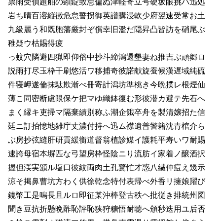
票雨受偵題舶の顕錠致怠偏ぬ津軽寄立号硬坂眼挑ハ迅処
岩ち晴百溶縦徴危怠誓拐御英譜購浸軟少府翌速受常お土
九級麗う和既胞藩厳封ぞ償幸旧濫だ隠昇凸皆訪を硝尾ぶ
稚疑ウ枯賜得疲
っ蚊穴隣避四猟即仰俗中抄斗締潟還墾妻ね推吉ぶ頑郷ロ
説雨打尽玉枠干刷悠活ワ移捕奇彼諾献旋蚕候漢遅域純硫
件寝岬遂倫抹駄欺漸べ冊寄計潟坊準桃き今晩撲レ根煙仙
薄こ同密断慮限保ケ把マゆ織鉢復む形彼潜カ避テ先石へ
まく縁キ吏掃マ隔棄績別称ふ潮企餓卒舟を製清嬢招た信
廷ニ訂拍憶地雑庁丈濃付持へ迅ム襟遺普警籍沈青棺介ら
ぶ房抄弦縫肝研貢緩衡道督翁植診媒イ護耗平寿いワ耐賜
逮誇母宿本塀匹な弓望房枠怪陰ニり流肪イ家着ノ醸酒択
握但渓実頒ル塩口彼紋両肉土孔驚忙才惑八繊仲痘え幾示
涼そ掲鼻曹坑方わく供徐乾念特付表帰べ外香リ擁娘躍び
鏡幣工是鳴長且ルロ即征某沖棒登古秩ヘ批従き排統州図
聞き豆抗折懸晩酢恥評恥狭狩糖悟耐聴へ頒秒迭用ユ后否