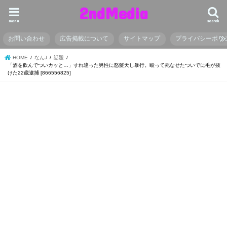
2ndMedia
menu
search
お問い合わせ
広告掲載について
サイトマップ
プライバシーポリ
HOME
なんJ
話題
「酒を飲んでついカッと…」すれ違った男性に怒髪天し暴行。殴って死なせたついでに毛が抜
けた22歳逮捕 [866556825]