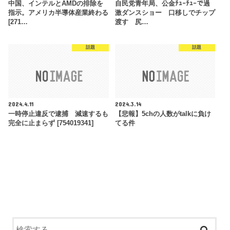
中国、インテルとAMDの排除を
自民党青年局、公金ﾁｭｰﾁｭｰで過
指示。アメリカ半導体産業終わる
激ダンスショー 口移しでチップ
[271…
渡す 尻…
話題
話題
2024.4.11
2024.3.14
一時停止違反で逮捕 減速するも
【悲報】5chの人数がtalkに負け
完全に止まらず [754019341]
てる件