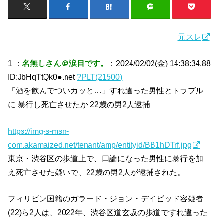
元スレ
1 ：
名無しさん＠涙目です。
：2024/02/02(金) 14:38:34.88
ID:JbHqTtQk0●.net
?PLT(21500)
「酒を飲んでついカッと…」すれ違った男性とトラブル
に 暴行し死亡させたか 22歳の男2人逮捕
https://img-s-msn-
com.akamaized.net/tenant/amp/entityid/BB1hDTrf.jpg
東京・渋谷区の歩道上で、口論になった男性に暴行を加
え死亡させた疑いで、22歳の男2人が逮捕された。
フィリピン国籍のガラード・ジョン・デイビッド容疑者
(22)ら2人は、2022年、渋谷区道玄坂の歩道ですれ違った