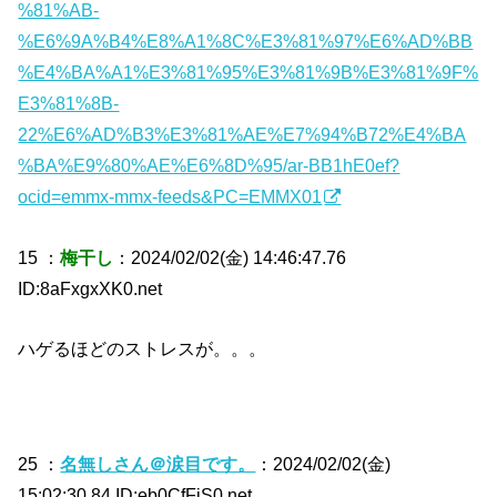
%81%AB-
%E6%9A%B4%E8%A1%8C%E3%81%97%E6%AD%BB
%E4%BA%A1%E3%81%95%E3%81%9B%E3%81%9F%
E3%81%8B-
22%E6%AD%B3%E3%81%AE%E7%94%B72%E4%BA
%BA%E9%80%AE%E6%8D%95/ar-BB1hE0ef?
ocid=emmx-mmx-feeds&PC=EMMX01
15 ：
梅干し
：2024/02/02(金) 14:46:47.76
ID:8aFxgxXK0.net
ハゲるほどのストレスが。。。
25 ：
名無しさん＠涙目です。
：2024/02/02(金)
15:02:30.84 ID:eb0CfFjS0.net