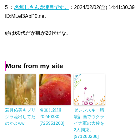
5 ：
名無しさん＠涙目です。
：2024/02/02(金) 14:41:30.39
ID:MLel3AbP0.net
頭は60代だが肌が20代だな。
More from my site
若月佑美もプリ
名無し雑談
ゼレンスキー暗
クラ流出してた
20240330
殺計画でウクラ
のかよww
[725951203]
イナ軍の大佐を
2人拘束。
[971283288]