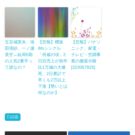
五百城茉央、池
【悲報】櫻坂
【悲報】パナソ
田瑛紗、一ノ瀬
8thシングル
ニック、家電・
美空←結局5期
「何歳の頃」2
テレビ・空調事
の人気2番手っ
日目売上が前作
業の撤退示唆
て誰なの？
比1万減の大爆
[323057825]
死、2日累計で
早くも2万以上
下落【勢いとは
何なのか】
話題