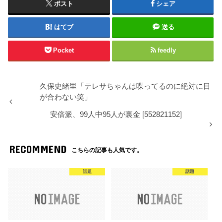
ポスト
シェア
はてブ
送る
Pocket
feedly
久保史緒里「テレサちゃんは喋ってるのに絶対に目
が合わない笑」
安倍派、99人中95人が裏金 [552821152]
RECOMMEND
こちらの記事も人気です。
話題
話題