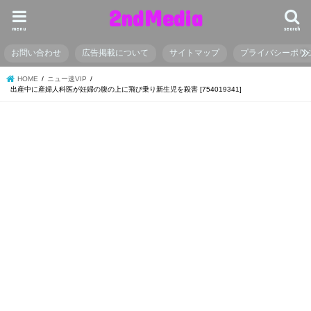
2ndMedia
menu
search
お問い合わせ
広告掲載について
サイトマップ
プライバシーポリ
HOME
ニュー速VIP
出産中に産婦人科医が妊婦の腹の上に飛び乗り新生児を殺害 [754019341]