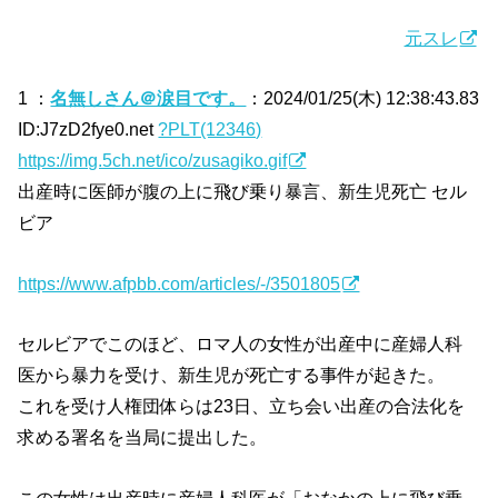
元スレ
1 ：
名無しさん＠涙目です。
：2024/01/25(木) 12:38:43.83
ID:J7zD2fye0.net
?PLT(12346)
https://img.5ch.net/ico/zusagiko.gif
出産時に医師が腹の上に飛び乗り暴言、新生児死亡 セル
ビア
https://www.afpbb.com/articles/-/3501805
セルビアでこのほど、ロマ人の女性が出産中に産婦人科
医から暴力を受け、新生児が死亡する事件が起きた。
これを受け人権団体らは23日、立ち会い出産の合法化を
求める署名を当局に提出した。
この女性は出産時に産婦人科医が「おなかの上に飛び乗