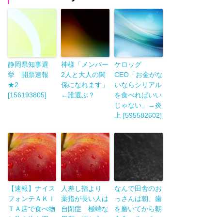
静岡県知事選
神様「メンバー
ケロッグ
挙 開票速報
2人と大人の関
CEO「お金がな
★2
係になれます」
いならシリアル
[156193805]
←誰選ぶ？
を食べればいい
じゃない」→炎
上 [595582602]
【速報】ナイス
人差し指より
なんで田舎のお
フォンテＡＫＩ
薬指が長い人は
っさんは朝、歯
ＴＡ店で食べ物
自閉症 極端な
を磨いてから朝