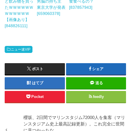
と飲み物を買っ
男脳の持ち主
食食べるの？
たＷＷＷＷＷＷ
東京大学が発表
[837857943]
ＷＷＷＷＷＷ
[659060378]
【画像あり】
[848826111]
ニュー速VIP
ポスト
シェア
はてブ
送る
Pocket
feedly
櫻坂、2日間でマリンスタジム72000人を集客（マリ
ンスタジアム史上最高記録更新）。これ完全に世間
に見つかったな