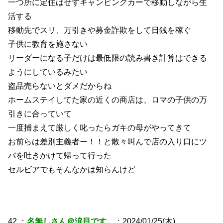
一つ所に定住はせずキャンピングカーで移動しながら生
活する
移動先でスリ、万引きや募金詐欺をして日銭を稼ぐ
子供に教育を施さない
リーダーになる子だけは最低限の読み書き計算はできる
ようにしているみたい
盗品売らないとダメだからね
ホームステイしてた家の近くの商店は、ロマの子供の万
引きに合っていて
一度捕まえて厳しく叱ったらガキの母がやってきて
お前らは差別主義者ー！！と散々叫んで店の入り口にツ
バを吐きかけて帰って行った
セルビアでもそんなかは知らんけど
42 ：
名無しさん＠涙目です。
：2024/01/25(木)