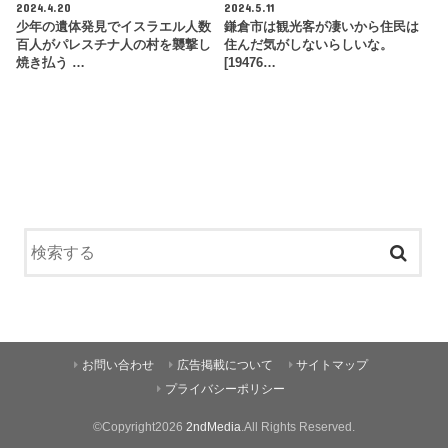
2024.4.20
2024.5.11
少年の遺体発見でイスラエル人数
鎌倉市は観光客が凄いから住民は
百人がパレスチナ人の村を襲撃し
住んだ気がしないらしいな。
焼き払う …
[19476…
お問い合わせ
広告掲載について
サイトマップ
プライバシーポリシー
©Copyright2026
2ndMedia
.All Rights Reserved.