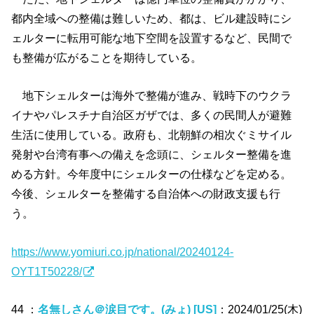
都内全域への整備は難しいため、都は、ビル建設時にシ
ェルターに転用可能な地下空間を設置するなど、民間で
も整備が広がることを期待している。
地下シェルターは海外で整備が進み、戦時下のウクラ
イナやパレスチナ自治区ガザでは、多くの民間人が避難
生活に使用している。政府も、北朝鮮の相次ぐミサイル
発射や台湾有事への備えを念頭に、シェルター整備を進
める方針。今年度中にシェルターの仕様などを定める。
今後、シェルターを整備する自治体への財政支援も行
う。
https://www.yomiuri.co.jp/national/20240124-
OYT1T50228/
44 ：
名無しさん＠涙目です。(みょ) [US]
：2024/01/25(木)