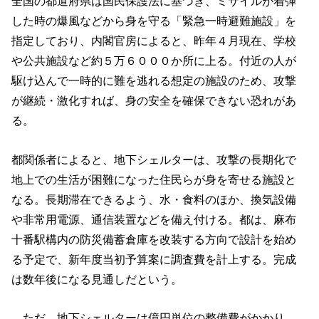
全国の都道府県は国民保護法に基づき、ミサイルが着弾
した時の爆風などから身を守る「緊急一時避難施設」を
指定しており、内閣官房によると、昨年４月現在、学校
や公共施設など約５万６０００か所に上る。付近の人が
駆け込んで一時的に難を逃れる想定の施設のため、攻撃
が継続・激化すれば、身の安全を確保できない恐れがあ
る。
都関係者によると、地下シェルターは、攻撃の長期化で
地上での生活が困難になった住民らが身を寄せる施設と
なる。長期滞在できるよう、水・食料のほか、換気設備
や非常用電源、通信装置などを備え付ける。都は、麻布
十番駅構内の防災備蓄倉庫を改装する方向で設計を始め
る予定で、新年度当初予算案に調査費を計上する。完成
は数年後になる見通しだという。
ただ、地下シェルターは億円単位の整備費がかかり、