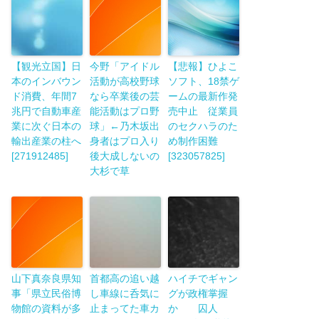
【観光立国】日
今野「アイドル
【悲報】ひよこ
本のインバウン
活動が高校野球
ソフト、18禁ゲ
ド消費、年間7
なら卒業後の芸
ームの最新作発
兆円で自動車産
能活動はプロ野
売中止 従業員
業に次ぐ日本の
球」←乃木坂出
のセクハラのた
輸出産業の柱へ
身者はプロ入り
め制作困難
[271912485]
後大成しないの
[323057825]
大杉で草
山下真奈良県知
首都高の追い越
ハイチでギャン
事「県立民俗博
し車線に呑気に
グが政権掌握
物館の資料が多
止まってた車カ
か 囚人