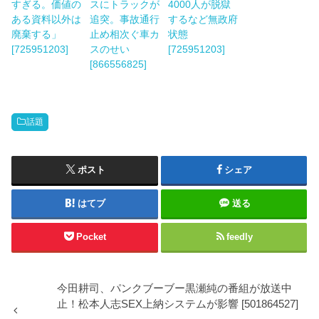
すぎる。価値の
スにトラックが
4000人が脱獄
ある資料以外は
追突。事故通行
するなど無政府
廃棄する」
止め相次ぐ車カ
状態
[725951203]
スのせい
[725951203]
[866556825]
話題
ポスト
シェア
はてブ
送る
Pocket
feedly
今田耕司、パンクブーブー黒瀬純の番組が放送中
止！松本人志SEX上納システムが影響 [501864527]