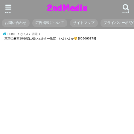
2ndMedia
menu
search
お問い合わせ
広告掲載について
サイトマップ
プライバシーポリ
HOME
なんJ
話題
東京の麻布10番駅に核シェルター設置 いよいよか
[659060378]