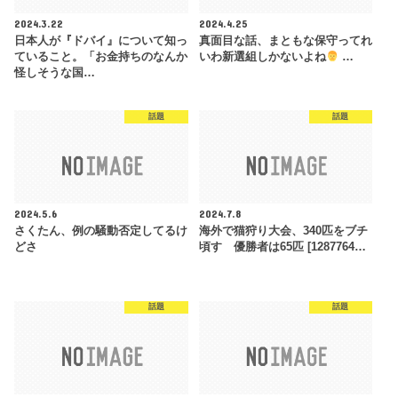
2024.3.22
2024.4.25
日本人が『ドバイ』について知っ
真面目な話、まともな保守ってれ
ていること。「お金持ちのなんか
いわ新選組しかないよね
…
怪しそうな国…
話題
話題
2024.5.6
2024.7.8
さくたん、例の騒動否定してるけ
海外で猫狩り大会、340匹をブチ
どさ
頃す 優勝者は65匹 [1287764…
話題
話題