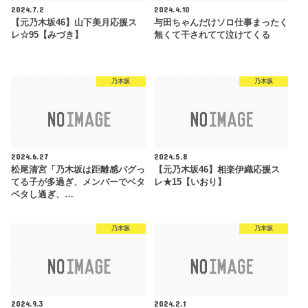
2024.7.2
2024.4.10
【元乃木坂46】山下美月応援ス
与田ちゃんだけソロ仕事まったく
レ☆95【みづき】
無くて干されてて泣けてくる
乃木坂
乃木坂
2024.6.27
2024.5.8
松尾清宮「乃木坂は距離感バグっ
【元乃木坂46】相楽伊織応援ス
てる子が多過ぎ、メンバーでベタ
レ★15【いおり】
ベタし過ぎ、…
乃木坂
乃木坂
2024.9.3
2024.2.1