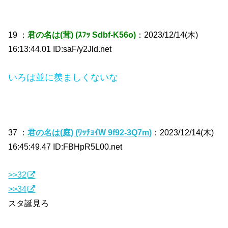
19 ：
君の名は(茸) (ｽﾌｯ Sdbf-K56o)
：2023/12/14(木)
16:13:44.01 ID:saF/y2Jld.net
いろは並に羨ましくないな
37 ：
君の名は(庭) (ﾜｯﾁｮｲW 9f92-3Q7m)
：2023/12/14(木)
16:45:49.47 ID:FBHpR5L00.net
>>32
>>34
スタ誕見ろ