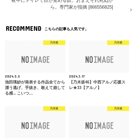
夜中にトイレで目が覚める奴。おまえそれ死ぬか
ら。専門家が指摘 [866556825]
RECOMMEND
こちらの記事も人気です。
乃木坂
乃木坂
2024.5.5
2024.3.17
池田瑛紗が発表する作品全てから
【乃木坂46】中西アルノ応援ス
漂う逃げ、手抜き、敢えて崩して
レ★33【アルノ】
る感←こいつ…
乃木坂
乃木坂