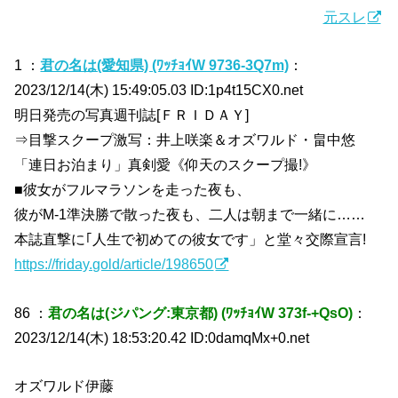
元スレ
1 ：
君の名は(愛知県) (ﾜｯﾁｮｲW 9736-3Q7m)
：
2023/12/14(木) 15:49:05.03 ID:1p4t15CX0.net
明日発売の写真週刊誌[ＦＲＩＤＡＹ]
⇒目撃スクープ激写：井上咲楽＆オズワルド・畠中悠
「連日お泊まり」真剣愛《仰天のスクープ撮!》
■彼女がフルマラソンを走った夜も、
彼がM-1準決勝で散った夜も、二人は朝まで一緒に……
本誌直撃に｢人生で初めての彼女です」と堂々交際宣言!
https://friday.gold/article/198650
86 ：
君の名は(ジパング:東京都) (ﾜｯﾁｮｲW 373f-+QsO)
：
2023/12/14(木) 18:53:20.42 ID:0damqMx+0.net
オズワルド伊藤