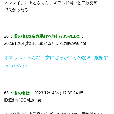
スレタイ、井上とさくらオズワルド畠中と二股交際
で良かったろ
20 ：
君の名は(奈良県) (ﾜｯﾁｮｲ 7735-yEBx)
：
2023/12/14(木) 16:18:24.57 ID:xLznivAw0.net
オズワルドへんな 女にばっかいくのなw 嫉妬す
らわかんわ
63 ：
君の名は
：2023/12/14(木) 17:39:24.65
ID:EdmKOOM1a.net
イワクラと井上咲良ならどっちがいいか一目瞭然だな