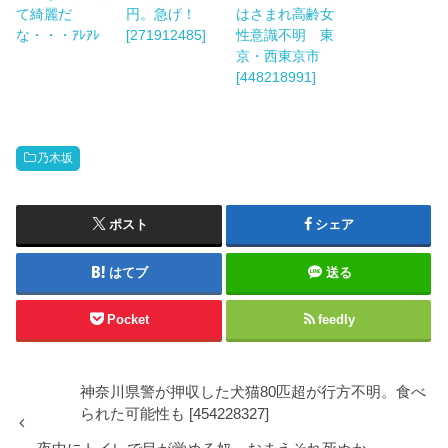
て綺麗だ
円。急げ！
はさまれ高齢女
な・・・ｱﾚｱﾚ
[271912485]
性意識不明 東
京・西東京市
[448218991]
乃木坂
ポスト
シェア
はてブ
送る
Pocket
feedly
神奈川県警が押収した犬猫80匹超が行方不明。食べ
られた可能性も [454228327]