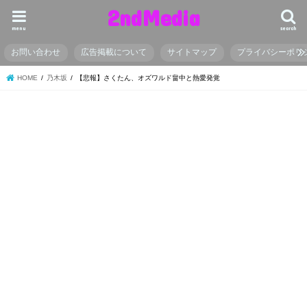
2ndMedia
menu
search
お問い合わせ
広告掲載について
サイトマップ
プライバシーポリ
HOME
乃木坂
【悲報】さくたん、オズワルド畠中と熱愛発覚