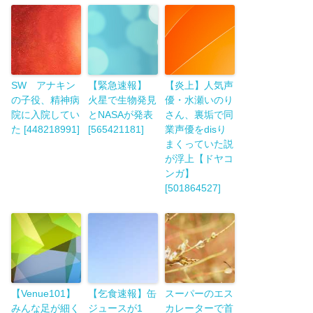
SW アナキン
【緊急速報】
【炎上】人気声
の子役、精神病
火星で生物発見
優・水瀬いのり
院に入院してい
とNASAが発表
さん、裏垢で同
た [448218991]
[565421181]
業声優をdisり
まくっていた説
が浮上【ドヤコ
ンガ】
[501864527]
【Venue101】
【乞食速報】缶
スーパーのエス
みんな足が細く
ジュースが1
カレーターで首