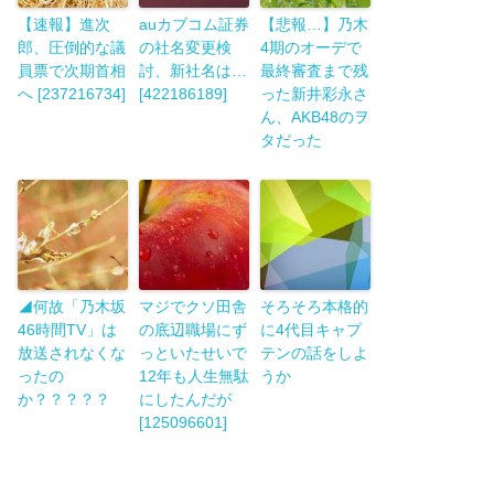
【速報】進次
auカブコム証券
【悲報…】乃木
郎、圧倒的な議
の社名変更検
4期のオーデで
員票で次期首相
討、新社名は…
最終審査まで残
へ [237216734]
[422186189]
った新井彩永さ
ん、AKB48のヲ
タだった
◢何故「乃木坂
マジでクソ田舎
そろそろ本格的
46時間TV」は
の底辺職場にず
に4代目キャプ
放送されなくな
っといたせいで
テンの話をしよ
ったの
12年も人生無駄
うか
か？？？？？
にしたんだが
[125096601]