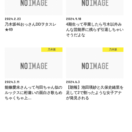
2024.2.23
2024.9.18
乃木坂46おっさんDDヲタスレ
4期生って卒業したら弓木以外み
★49
んな芸能界に残らず引退しちゃい
そうだよな
乃木坂
乃木坂
2024.3.11
2024.6.3
能條愛未さんって与田ちゃん似の
【朗報】池田瑛紗と久保史緒里を
ルックスに桁違いの面白さ歌もめ
足して2で割ったような女子アナ
ちゃくちゃ上…
が発見される