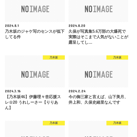
2024.8.1
2024.8.20
乃木坂のジャケ写のセンスが低下
久保が写真集5.6万部の大爆死で
してる件
実際はそこまで人気がないことが
露呈してし…
乃木坂
乃木坂
2024.3.16
2024.2.24
【乃木坂46】伊藤理々杏応援ス
今の御三家と言えば、山下美月、
レ☆20 うれしーさー【りりあ
井上和、久保史緒里なんです
ん】
乃木坂
乃木坂