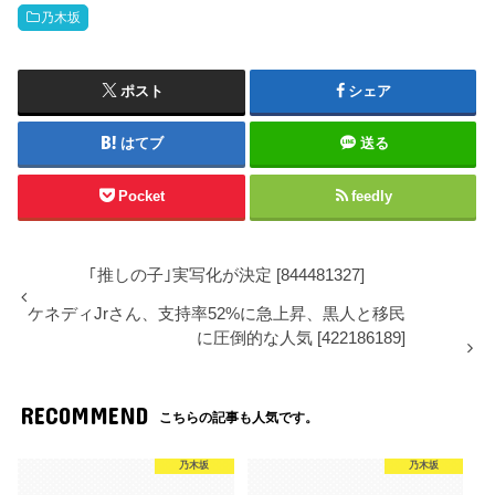
乃木坂
ポスト
シェア
はてブ
送る
Pocket
feedly
｢推しの子｣実写化が決定 [844481327]
ケネディJrさん、支持率52%に急上昇、黒人と移民
に圧倒的な人気 [422186189]
RECOMMEND
こちらの記事も人気です。
乃木坂
乃木坂