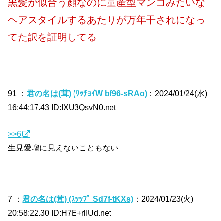
黒髪が似合う顔なのに量産型マンコみたいな
ヘアスタイルするあたりが万年干されになっ
てた訳を証明してる
91 ：
君の名は(茸) (ﾜｯﾁｮｲW bf96-sRAo)
：2024/01/24(水)
16:44:17.43 ID:IXU3QsvN0.net
>>6
生見愛瑠に見えないこともない
7 ：
君の名は(茸) (ｽｯｯﾌﾟ Sd7f-tKXs)
：2024/01/23(火)
20:58:22.30 ID:H7E+rlIUd.net