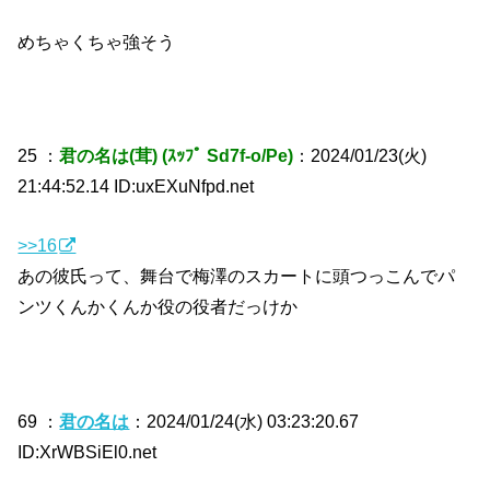
めちゃくちゃ強そう
25 ：
君の名は(茸) (ｽｯﾌﾟ Sd7f-o/Pe)
：2024/01/23(火)
21:44:52.14 ID:uxEXuNfpd.net
>>16
あの彼氏って、舞台で梅澤のスカートに頭つっこんでパ
ンツくんかくんか役の役者だっけか
69 ：
君の名は
：2024/01/24(水) 03:23:20.67
ID:XrWBSiEl0.net