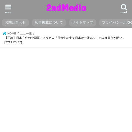
2ndMedia
menu
search
お問い合わせ
広告掲載について
サイトマップ
プライバシーポリ
HOME
ニュー速
【正論】日本在住の中国系アメリカ人「日米中の中で日本が一番ネットの人種差別が酷い」
[271912485]