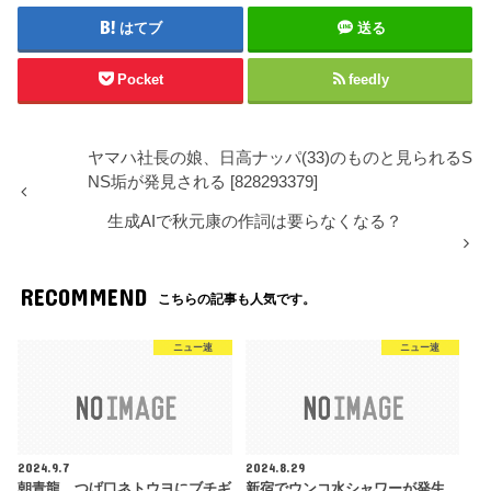
はてブ
送る
Pocket
feedly
ヤマハ社長の娘、日高ナッパ(33)のものと見られるS
NS垢が発見される [828293379]
生成AIで秋元康の作詞は要らなくなる？
RECOMMEND
こちらの記事も人気です。
ニュー速
ニュー速
2024.9.7
2024.8.29
朝青龍、つげ口ネトウヨにブチギ
新宿でウンコ水シャワーが発生