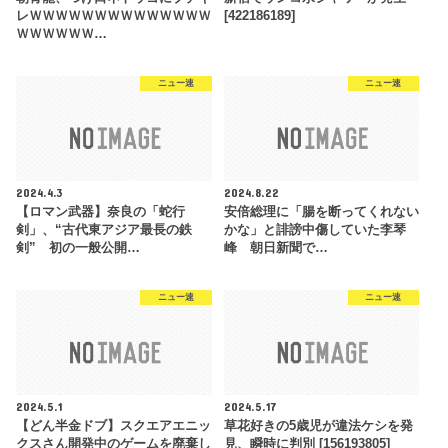
レＷＷＷＷＷＷＷＷＷＷＷＷＷＷ
[422186189]
ＷＷＷＷＷＷ…
ニュー速
ニュー速
2024.4.3
2024.8.22
【ロマン武器】奈良の「蛇行
安倍総理に「腸を断ってくれない
剣」、“古代東アジア最長の鉄
かな」と誹謗中傷していた李琴
剣” 初の一般公開…
峰 朝日新聞で…
ニュー速
ニュー速
2024.5.1
2024.5.17
【どん半金ドブ】スクエアエニッ
草花好きの5歳児が違法ケシを発
クスさん開発中のゲームを廃棄し
見、瞬時に判別 [156193805]