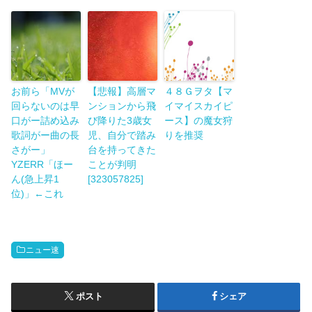
お前ら「MVが
【悲報】高層マ
４８Ｇヲタ【マ
回らないのは早
ンションから飛
イマイスカイピ
口がー詰め込み
び降りた3歳女
ース】の魔女狩
歌詞がー曲の長
児、自分で踏み
りを推奨
さがー」
台を持ってきた
YZERR「ほー
ことが判明
ん(急上昇1
[323057825]
位)」←これ
ニュー速
ポスト
シェア