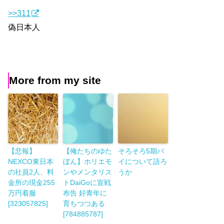
>>311
偽日本人
More from my site
【悲報】
【俺たちのゆた
そろそろ5期パ
NEXCO東日本
ぼん】ホリエモ
イについて語ろ
の社員2人、料
ンやメンタリス
うか
金所の現金255
トDaiGoに宣戦
万円着服
布告 好青年に
[323057825]
育ちつつある
[784885787]