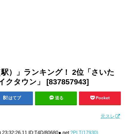
駅）」ランキング！ 2位「さいた
ウン」 [837857943]
はてブ
送る
Pocket
元スレ
 23:32:26.11 ID:T4D/80680●.net
?PLT(17930)