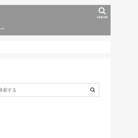
search
シー