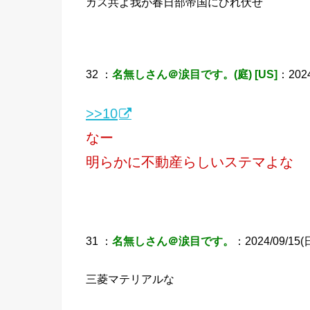
カス共よ我が春日部帝国にひれ伏せ
32 ：
名無しさん＠涙目です。(庭) [US]
：2024
>>10
なー
明らかに不動産らしいステマよな
31 ：
名無しさん＠涙目です。
：2024/09/15(日
三菱マテリアルな