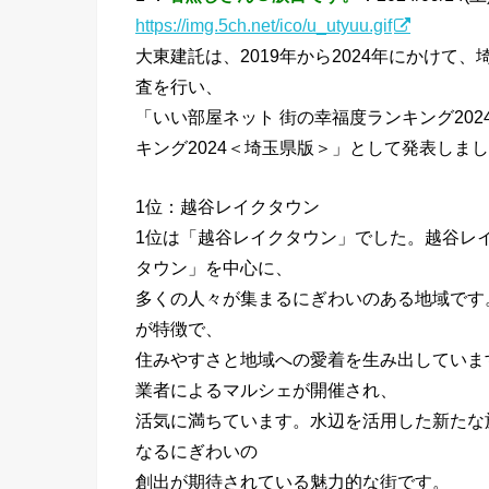
https://img.5ch.net/ico/u_utyuu.gif
大東建託は、2019年から2024年にかけて、
査を行い、
「いい部屋ネット 街の幸福度ランキング20
キング2024＜埼玉県版＞」として発表しま
1位：越谷レイクタウン
1位は「越谷レイクタウン」でした。越谷レ
タウン」を中心に、
多くの人々が集まるにぎわいのある地域です
が特徴で、
住みやすさと地域への愛着を生み出していま
業者によるマルシェが開催され、
活気に満ちています。水辺を活用した新たな
なるにぎわいの
創出が期待されている魅力的な街です。