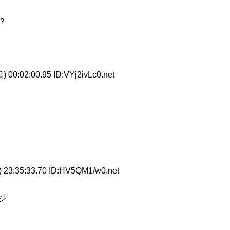
？
 00:02:00.95 ID:VYj2ivLc0.net
 23:35:33.70 ID:HV5QM1/w0.net
ジ